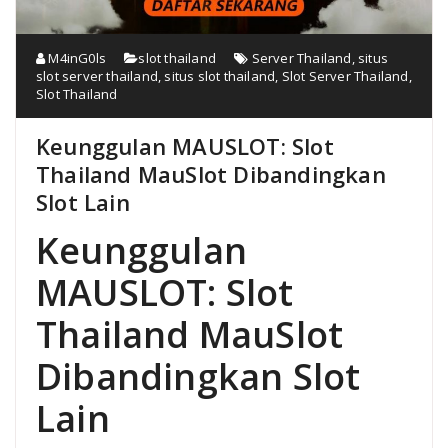
M4inG0ls
slot thailand
Server Thailand
,
situs
slot server thailand
,
situs slot thailand
,
Slot Server Thailand
,
Slot Thailand
Keunggulan MAUSLOT: Slot
Thailand MauSlot Dibandingkan
Slot Lain
Keunggulan
MAUSLOT: Slot
Thailand MauSlot
Dibandingkan Slot
Lain