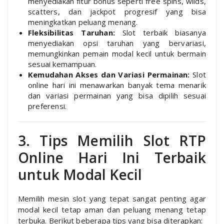
menyediakan fitur bonus seperti free spins, wilds,
scatters, dan jackpot progresif yang bisa
meningkatkan peluang menang.
Fleksibilitas Taruhan:
Slot terbaik biasanya
menyediakan opsi taruhan yang bervariasi,
memungkinkan pemain modal kecil untuk bermain
sesuai kemampuan.
Kemudahan Akses dan Variasi Permainan:
Slot
online hari ini menawarkan banyak tema menarik
dan variasi permainan yang bisa dipilih sesuai
preferensi.
3. Tips Memilih Slot RTP
Online Hari Ini Terbaik
untuk Modal Kecil
Memilih mesin slot yang tepat sangat penting agar
modal kecil tetap aman dan peluang menang tetap
terbuka. Berikut beberapa tips yang bisa diterapkan: