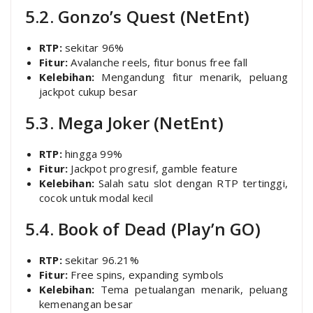
5.2. Gonzo’s Quest (NetEnt)
RTP:
sekitar 96%
Fitur:
Avalanche reels, fitur bonus free fall
Kelebihan:
Mengandung fitur menarik, peluang
jackpot cukup besar
5.3. Mega Joker (NetEnt)
RTP:
hingga 99%
Fitur:
Jackpot progresif, gamble feature
Kelebihan:
Salah satu slot dengan RTP tertinggi,
cocok untuk modal kecil
5.4. Book of Dead (Play’n GO)
RTP:
sekitar 96.21%
Fitur:
Free spins, expanding symbols
Kelebihan:
Tema petualangan menarik, peluang
kemenangan besar