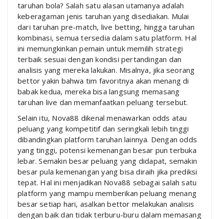
taruhan bola? Salah satu alasan utamanya adalah
keberagaman jenis taruhan yang disediakan. Mulai
dari taruhan pre-match, live betting, hingga taruhan
kombinasi, semua tersedia dalam satu platform. Hal
ini memungkinkan pemain untuk memilih strategi
terbaik sesuai dengan kondisi pertandingan dan
analisis yang mereka lakukan. Misalnya, jika seorang
bettor yakin bahwa tim favoritnya akan menang di
babak kedua, mereka bisa langsung memasang
taruhan live dan memanfaatkan peluang tersebut.
Selain itu, Nova88 dikenal menawarkan odds atau
peluang yang kompetitif dan seringkali lebih tinggi
dibandingkan platform taruhan lainnya. Dengan odds
yang tinggi, potensi kemenangan besar pun terbuka
lebar. Semakin besar peluang yang didapat, semakin
besar pula kemenangan yang bisa diraih jika prediksi
tepat. Hal ini menjadikan Nova88 sebagai salah satu
platform yang mampu memberikan peluang menang
besar setiap hari, asalkan bettor melakukan analisis
dengan baik dan tidak terburu-buru dalam memasang