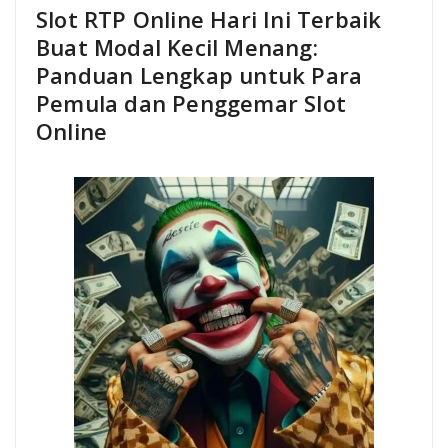
Slot RTP Online Hari Ini Terbaik
Buat Modal Kecil Menang:
Panduan Lengkap untuk Para
Pemula dan Penggemar Slot
Online