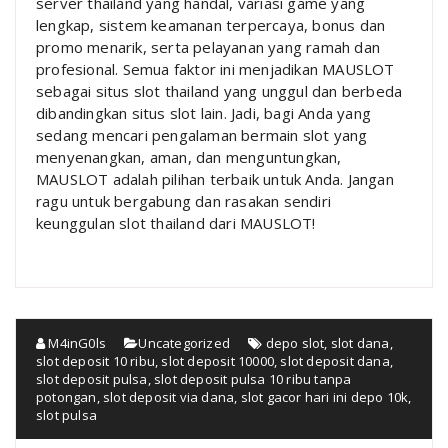
server thailand yang handal, variasi game yang
lengkap, sistem keamanan terpercaya, bonus dan
promo menarik, serta pelayanan yang ramah dan
profesional. Semua faktor ini menjadikan MAUSLOT
sebagai situs slot thailand yang unggul dan berbeda
dibandingkan situs slot lain. Jadi, bagi Anda yang
sedang mencari pengalaman bermain slot yang
menyenangkan, aman, dan menguntungkan,
MAUSLOT adalah pilihan terbaik untuk Anda. Jangan
ragu untuk bergabung dan rasakan sendiri
keunggulan slot thailand dari MAUSLOT!
M4inG0ls
Uncategorized
depo slot
,
slot dana
,
slot deposit 10 ribu
,
slot deposit 10000
,
slot deposit dana
,
slot deposit pulsa
,
slot deposit pulsa 10 ribu tanpa
potongan
,
slot deposit via dana
,
slot gacor hari ini depo 10k
,
slot pulsa