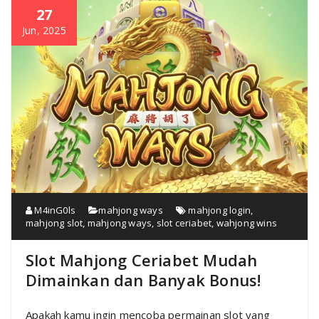
27
Jun, 2025
M4inG0ls
mahjong ways
mahjong login
,
mahjong slot
,
mahjong ways
,
slot ceriabet
,
wahjong wins
Slot Mahjong Ceriabet Mudah
Dimainkan dan Banyak Bonus!
Apakah kamu ingin mencoba permainan slot yang