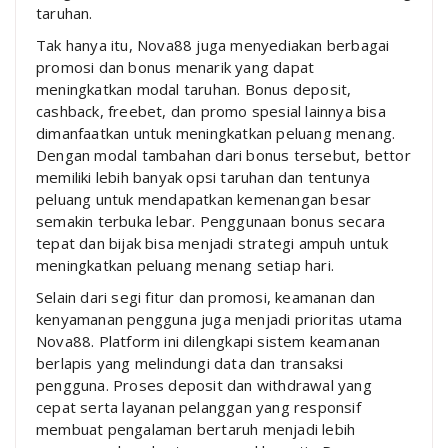
taruhan.
Tak hanya itu, Nova88 juga menyediakan berbagai
promosi dan bonus menarik yang dapat
meningkatkan modal taruhan. Bonus deposit,
cashback, freebet, dan promo spesial lainnya bisa
dimanfaatkan untuk meningkatkan peluang menang.
Dengan modal tambahan dari bonus tersebut, bettor
memiliki lebih banyak opsi taruhan dan tentunya
peluang untuk mendapatkan kemenangan besar
semakin terbuka lebar. Penggunaan bonus secara
tepat dan bijak bisa menjadi strategi ampuh untuk
meningkatkan peluang menang setiap hari.
Selain dari segi fitur dan promosi, keamanan dan
kenyamanan pengguna juga menjadi prioritas utama
Nova88. Platform ini dilengkapi sistem keamanan
berlapis yang melindungi data dan transaksi
pengguna. Proses deposit dan withdrawal yang
cepat serta layanan pelanggan yang responsif
membuat pengalaman bertaruh menjadi lebih