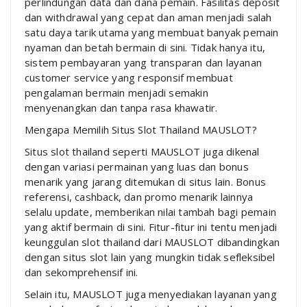
perlindungan data dan dana pemain. Fasilitas deposit
dan withdrawal yang cepat dan aman menjadi salah
satu daya tarik utama yang membuat banyak pemain
nyaman dan betah bermain di sini. Tidak hanya itu,
sistem pembayaran yang transparan dan layanan
customer service yang responsif membuat
pengalaman bermain menjadi semakin
menyenangkan dan tanpa rasa khawatir.
Mengapa Memilih Situs Slot Thailand MAUSLOT?
Situs slot thailand seperti MAUSLOT juga dikenal
dengan variasi permainan yang luas dan bonus
menarik yang jarang ditemukan di situs lain. Bonus
referensi, cashback, dan promo menarik lainnya
selalu update, memberikan nilai tambah bagi pemain
yang aktif bermain di sini. Fitur-fitur ini tentu menjadi
keunggulan slot thailand dari MAUSLOT dibandingkan
dengan situs slot lain yang mungkin tidak sefleksibel
dan sekomprehensif ini.
Selain itu, MAUSLOT juga menyediakan layanan yang