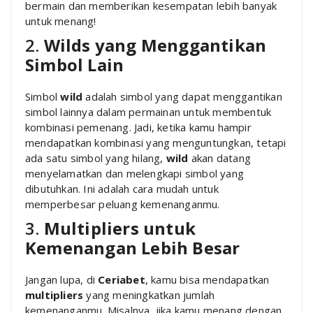
bermain dan memberikan kesempatan lebih banyak
untuk menang!
2.
Wilds yang Menggantikan
Simbol Lain
Simbol
wild
adalah simbol yang dapat menggantikan
simbol lainnya dalam permainan untuk membentuk
kombinasi pemenang. Jadi, ketika kamu hampir
mendapatkan kombinasi yang menguntungkan, tetapi
ada satu simbol yang hilang,
wild
akan datang
menyelamatkan dan melengkapi simbol yang
dibutuhkan. Ini adalah cara mudah untuk
memperbesar peluang kemenanganmu.
3.
Multipliers untuk
Kemenangan Lebih Besar
Jangan lupa, di
Ceriabet
, kamu bisa mendapatkan
multipliers
yang meningkatkan jumlah
kemenanganmu. Misalnya, jika kamu menang dengan