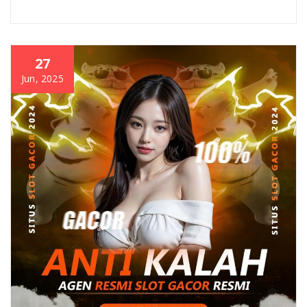
27
Jun, 2025