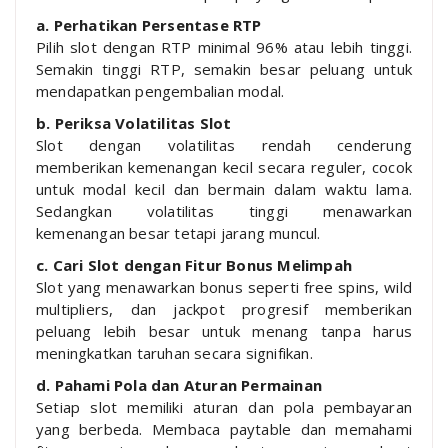
a. Perhatikan Persentase RTP
Pilih slot dengan RTP minimal 96% atau lebih tinggi.
Semakin tinggi RTP, semakin besar peluang untuk
mendapatkan pengembalian modal.
b. Periksa Volatilitas Slot
Slot dengan volatilitas rendah cenderung
memberikan kemenangan kecil secara reguler, cocok
untuk modal kecil dan bermain dalam waktu lama.
Sedangkan volatilitas tinggi menawarkan
kemenangan besar tetapi jarang muncul.
c. Cari Slot dengan Fitur Bonus Melimpah
Slot yang menawarkan bonus seperti free spins, wild
multipliers, dan jackpot progresif memberikan
peluang lebih besar untuk menang tanpa harus
meningkatkan taruhan secara signifikan.
d. Pahami Pola dan Aturan Permainan
Setiap slot memiliki aturan dan pola pembayaran
yang berbeda. Membaca paytable dan memahami