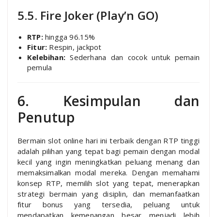
5.5. Fire Joker (Play’n GO)
RTP:
hingga 96.15%
Fitur:
Respin, jackpot
Kelebihan:
Sederhana dan cocok untuk pemain
pemula
6. Kesimpulan dan
Penutup
Bermain slot online hari ini terbaik dengan RTP tinggi
adalah pilihan yang tepat bagi pemain dengan modal
kecil yang ingin meningkatkan peluang menang dan
memaksimalkan modal mereka. Dengan memahami
konsep RTP, memilih slot yang tepat, menerapkan
strategi bermain yang disiplin, dan memanfaatkan
fitur bonus yang tersedia, peluang untuk
mendapatkan kemenangan besar menjadi lebih