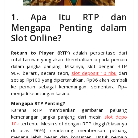
1. Apa Itu RTP dan
Mengapa Penting dalam
Slot Online?
Return to Player (RTP)
adalah persentase dari
total taruhan yang akan dikembalikan kepada pemain
dalam jangka panjang. Misalnya, slot dengan RTP
96% berarti, secara teori,
slot deposit 10 ribu
dari
setiap Rp100 yang dipertaruhkan, Rp96 akan kembali
ke pemain sebagai kemenangan, sementara Rp4
menjadi keuntungan kasino.
Mengapa RTP Penting?
Karena RTP memberikan gambaran peluang
kemenangan jangka panjang dari mesin
slot depo
10k
tertentu. Mesin slot dengan RTP tinggi (biasanya
di atas 96%) cenderung memberikan peluang
menang lebih besar dan konsisten. Untuk pemain