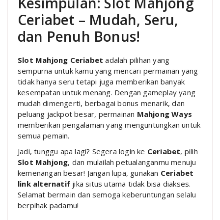
Kesimpulan: Slot Mahjong
Ceriabet – Mudah, Seru,
dan Penuh Bonus!
Slot Mahjong Ceriabet
adalah pilihan yang
sempurna untuk kamu yang mencari permainan yang
tidak hanya seru tetapi juga memberikan banyak
kesempatan untuk menang. Dengan gameplay yang
mudah dimengerti, berbagai bonus menarik, dan
peluang jackpot besar, permainan
Mahjong Ways
memberikan pengalaman yang menguntungkan untuk
semua pemain.
Jadi, tunggu apa lagi? Segera login ke
Ceriabet
, pilih
Slot Mahjong
, dan mulailah petualanganmu menuju
kemenangan besar! Jangan lupa, gunakan
Ceriabet
link alternatif
jika situs utama tidak bisa diakses.
Selamat bermain dan semoga keberuntungan selalu
berpihak padamu!