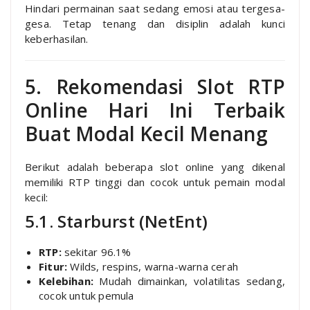
Hindari permainan saat sedang emosi atau tergesa-
gesa. Tetap tenang dan disiplin adalah kunci
keberhasilan.
5. Rekomendasi Slot RTP
Online Hari Ini Terbaik
Buat Modal Kecil Menang
Berikut adalah beberapa slot online yang dikenal
memiliki RTP tinggi dan cocok untuk pemain modal
kecil:
5.1. Starburst (NetEnt)
RTP:
sekitar 96.1%
Fitur:
Wilds, respins, warna-warna cerah
Kelebihan:
Mudah dimainkan, volatilitas sedang,
cocok untuk pemula