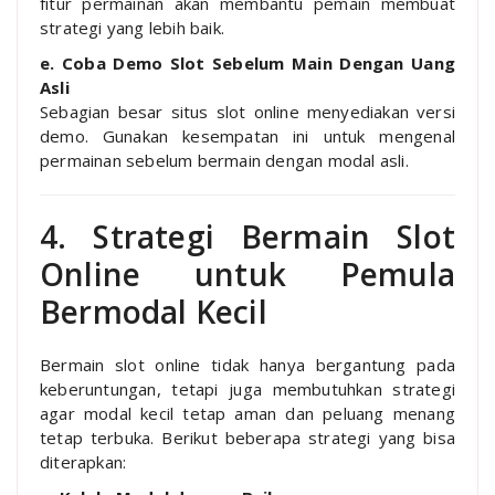
fitur permainan akan membantu pemain membuat
strategi yang lebih baik.
e. Coba Demo Slot Sebelum Main Dengan Uang
Asli
Sebagian besar situs slot online menyediakan versi
demo. Gunakan kesempatan ini untuk mengenal
permainan sebelum bermain dengan modal asli.
4. Strategi Bermain Slot
Online untuk Pemula
Bermodal Kecil
Bermain slot online tidak hanya bergantung pada
keberuntungan, tetapi juga membutuhkan strategi
agar modal kecil tetap aman dan peluang menang
tetap terbuka. Berikut beberapa strategi yang bisa
diterapkan: