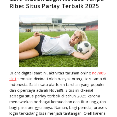
Ribet Situs Parlay Terbaik 2025
Di era digital saat ini, aktivitas taruhan online
nova88
slot
semakin diminati oleh banyak orang, terutama di
Indonesia. Salah satu platform taruhan yang populer
dan dipercaya adalah Nova88. Situs ini dikenal
sebagai situs parlay terbaik di tahun 2025 karena
menawarkan berbagai kemudahan dan fitur unggulan
bagi para penggunanya. Namun, bagi pemula, proses
login terkadang bisa menjadi tantangan. Oleh karena