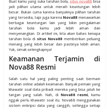
Buat kamu yang suka taruhan bola,
situs nova88
bisa
jadi pilihan utama untuk meraih keuntungan lebih
besar. Bukan cuma karena banyaknya pilihan taruhan
yang tersedia, tapi juga karena
Nova88
menawarkan
berbagai keuntungan lain yang bikin pengalaman
taruhan bola kamu jadi lebih aman dan
menyenangkan. Di artikel ini, kita akan bahas kenapa
taruhan bola di
situs Nova88
memberikan peluang
menang yang lebih besar dan pastinya lebih aman.
Yuk, simak selengkapnya!
Keamanan Terjamin di
Nova88 Resmi
Salah satu hal yang paling penting saat bermain
taruhan online adalah keamanan. Banyak pemain yang
khawatir soal data pribadi mereka yang bisa jatuh ke
tangan yang salah. Nah, di
Nova88 resmi
, kamu
nggak perlu khawatir soal itu. Nova88 menggunakan
sistem enkripsi data yang canggih, sehingga setiap