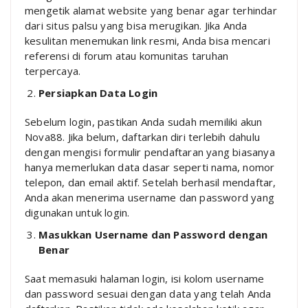
mengetik alamat website yang benar agar terhindar
dari situs palsu yang bisa merugikan. Jika Anda
kesulitan menemukan link resmi, Anda bisa mencari
referensi di forum atau komunitas taruhan
terpercaya.
Persiapkan Data Login
Sebelum login, pastikan Anda sudah memiliki akun
Nova88. Jika belum, daftarkan diri terlebih dahulu
dengan mengisi formulir pendaftaran yang biasanya
hanya memerlukan data dasar seperti nama, nomor
telepon, dan email aktif. Setelah berhasil mendaftar,
Anda akan menerima username dan password yang
digunakan untuk login.
Masukkan Username dan Password dengan
Benar
Saat memasuki halaman login, isi kolom username
dan password sesuai dengan data yang telah Anda