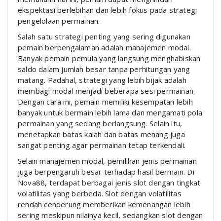
ekspektasi berlebihan dan lebih fokus pada strategi
pengelolaan permainan.
Salah satu strategi penting yang sering digunakan
pemain berpengalaman adalah manajemen modal.
Banyak pemain pemula yang langsung menghabiskan
saldo dalam jumlah besar tanpa perhitungan yang
matang. Padahal, strategi yang lebih bijak adalah
membagi modal menjadi beberapa sesi permainan.
Dengan cara ini, pemain memiliki kesempatan lebih
banyak untuk bermain lebih lama dan mengamati pola
permainan yang sedang berlangsung. Selain itu,
menetapkan batas kalah dan batas menang juga
sangat penting agar permainan tetap terkendali.
Selain manajemen modal, pemilihan jenis permainan
juga berpengaruh besar terhadap hasil bermain. Di
Nova88, terdapat berbagai jenis slot dengan tingkat
volatilitas yang berbeda. Slot dengan volatilitas
rendah cenderung memberikan kemenangan lebih
sering meskipun nilainya kecil, sedangkan slot dengan