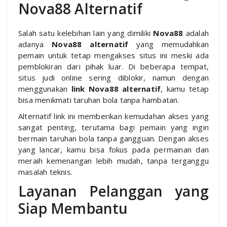
Nova88 Alternatif
Salah satu kelebihan lain yang dimiliki
Nova88
adalah
adanya
Nova88 alternatif
yang memudahkan
pemain untuk tetap mengakses situs ini meski ada
pemblokiran dari pihak luar. Di beberapa tempat,
situs judi online sering diblokir, namun dengan
menggunakan
link Nova88 alternatif
, kamu tetap
bisa menikmati taruhan bola tanpa hambatan.
Alternatif link ini memberikan kemudahan akses yang
sangat penting, terutama bagi pemain yang ingin
bermain taruhan bola tanpa gangguan. Dengan akses
yang lancar, kamu bisa fokus pada permainan dan
meraih kemenangan lebih mudah, tanpa terganggu
masalah teknis.
Layanan Pelanggan yang
Siap Membantu