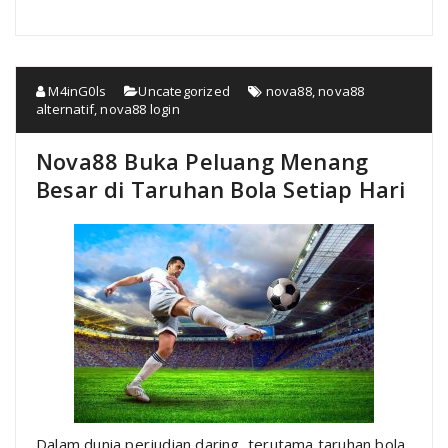
M4inG0ls
Uncategorized
nova88
,
nova88
alternatif
,
nova88 login
Nova88 Buka Peluang Menang
Besar di Taruhan Bola Setiap Hari
Dalam dunia perjudian daring, terutama taruhan bola