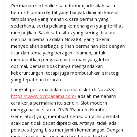
Permainan slot online saat ini menjadi salah satu
bentuk hiburan digital yang banyak diminati karena
tampilannya yang menarik, cara bermain yang
sederhana, serta peluang kemenangan yang terlihat
menjanjikan. Salah satu situs yang sering disebut
oleh para pemain adalah Nova88, yang dikenal
menyediakan berbagai pilihan permainan slot dengan
fitur dan tema yang beragam. Namun, untuk
mendapatkan pengalaman bermain yang lebih
optimal, pemain tidak hanya mengandalkan
keberuntungan, tetapi juga membutuhkan strategi
yang tepat dan terarah.
Langkah pertama dalam bermain slot di Nova88
https://www.bydpanama.com/
adalah memahami
cara kerja permainan itu sendiri. Slot modern
menggunakan sistem RNG (Random Number
Generator) yang membuat setiap putaran bersifat
acak dan tidak dapat diprediksi. Artinya, tidak ada
pola pasti yang bisa menjamin kemenangan. Dengan
memahami hal ini, pemain dapat menghindari