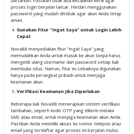
daftarkan. Pastikan tidak ada kesalahan ketik agar
proses login berjalan lancar. Hindari menggunakan
password yang mudah ditebak agar akun Anda tetap
aman.
Gunakan Fitur “Ingat Saya” untuk Login Lebih
Cepat
Nova88 menyediakan fitur “Ingat Saya” yang
memudahkan Anda untuk masuk ke akun tanpa harus
mengetik ulang username dan password setiap kali
membuka situs. Namun, fitur ini sebaiknya digunakan
hanya pada perangkat pribadi untuk menjaga
keamanan akun.
Verifikasi Keamanan Jika Diperlukan
Beberapa kali Nova88 menerapkan sistem verifikasi
tambahan, seperti kode OTP yang dikirim melalui
SMS atau email, untuk menjaga keamanan akun Anda.
Pastikan Anda memiliki akses ke nomor telepon atau
email yang terdaftar agar proses ini berjalan mulus.