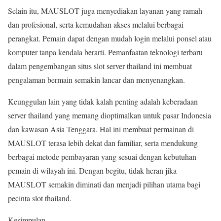
Selain itu, MAUSLOT juga menyediakan layanan yang ramah
dan profesional, serta kemudahan akses melalui berbagai
perangkat. Pemain dapat dengan mudah login melalui ponsel atau
komputer tanpa kendala berarti. Pemanfaatan teknologi terbaru
dalam pengembangan situs slot server thailand ini membuat
pengalaman bermain semakin lancar dan menyenangkan.
Keunggulan lain yang tidak kalah penting adalah keberadaan
server thailand yang memang dioptimalkan untuk pasar Indonesia
dan kawasan Asia Tenggara. Hal ini membuat permainan di
MAUSLOT terasa lebih dekat dan familiar, serta mendukung
berbagai metode pembayaran yang sesuai dengan kebutuhan
pemain di wilayah ini. Dengan begitu, tidak heran jika
MAUSLOT semakin diminati dan menjadi pilihan utama bagi
pecinta slot thailand.
Kesimpulan