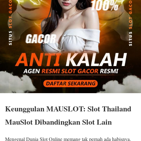
Keunggulan MAUSLOT: Slot Thailand
MauSlot Dibandingkan Slot Lain
Mengenal Dunia Slot Online memang tak pernah ada habisnya,