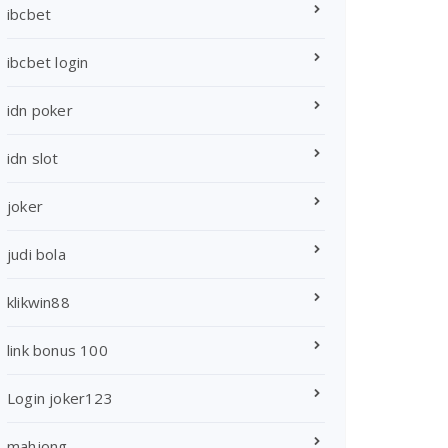
ibcbet
ibcbet login
idn poker
idn slot
joker
judi bola
klikwin88
link bonus 100
Login joker123
mahjong