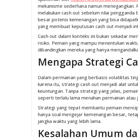
mekanisme sederhana namun menegangkan. P
melakukan cash out sebelum nilai pengganda 
besar potensi kemenangan yang bisa didapatkan,
yang membuat keputusan cash out menjadi inti
Cash out dalam konteks ini bukan sekadar men
risiko. Pemain yang mampu menentukan waktu y
dibandingkan mereka yang hanya mengandalkan
Mengapa Strategi Ca
Dalam permainan yang berbasis volatilitas tingg
karena itu, strategi cash out menjadi alat un
keuntungan. Tanpa strategi yang jelas, pema
seperti terlalu lama menahan permainan atau ju
Strategi yang tepat membantu pemain mencipta
hanya soal mengejar kemenangan besar, tetap
jangka waktu yang lebih lama.
Kesalahan Umum da