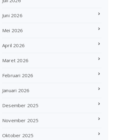
Juli 2026
Juni 2026
Mei 2026
April 2026
Maret 2026
Februari 2026
Januari 2026
Desember 2025
November 2025
Oktober 2025