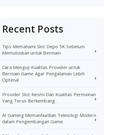
Recent Posts
Tips Memahami Slot Depo 5K Sebelum
Memutuskan untuk Bermain
Cara Menguji Kualitas Provider untuk
Bermain Game Agar Pengalaman Lebih
Optimal
Provider Slot Resmi Dan Kualitas Permainan
Yang Terus Berkembang
AI Gaming Memanfaatkan Teknologi Modern
dalam Pengembangan Game