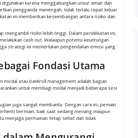
yak digunakan karena menggabungkan unsur aman dan
tkan pengganda menengah, tidak terlalu cepat keluar
ekatan ini memberikan keseimbangan antara risiko dan
ap mengambil risiko lebih tinggi. Dalam pendekatan ini,
elakukan cash out. Walaupun potensi keuntungan
ngga strategi ini memerlukan pengendalian emosi yang
bagai Fondasi Utama
an modal atau bankroll management adalah bagian
disarankan untuk membagi modal menjadi beberapa sesi
gian juga sangat membantu. Dengan cara ini, pemain
s berhenti bermain, baik saat sedang menang maupun
tu menjaga permainan tetap sehat dan tidak
t dalam Mengurangi