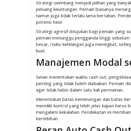
Strategi seimbang menjadi pilihan yang ban
peluang keuntungan. Pemain biasanya menarge
namun juga tidak terlalu lama bertahan. Pend
potensi hasil.
Strategi agresif ditujukan bagi pemain yang si
pemain menunggu pengganda tinggi sebelum m
besar, risiko kehilangan juga meningkat, sehi
kuat.
Manajemen Modal se
Selain menentukan waktu cash out, pengelola
penting yang tidak boleh diabaikan. Pemain 
agar tidak habis dalam satu kali permainan.
Menentukan batas kemenangan dan batas keru
memiliki kontrol yang lebih jelas kapan haru
mengalami kekalahan. Pendekatan ini memban
berlebihan.
Peran Auto Cash Ou