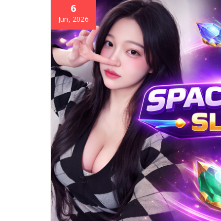
6
Jun, 2026