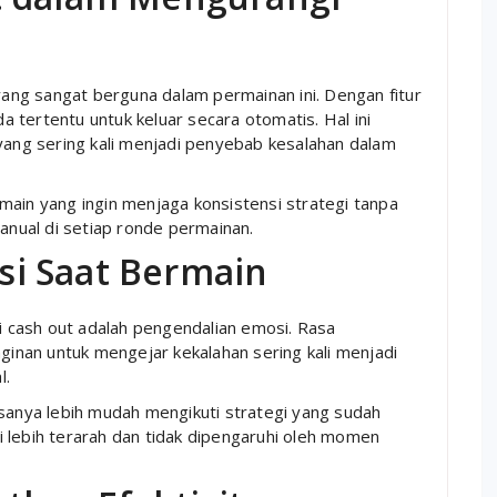
 yang sangat berguna dalam permainan ini. Dengan fitur
 tertentu untuk keluar secara otomatis. Hal ini
ng sering kali menjadi penyebab kesalahan dalam
main yang ingin menjaga konsistensi strategi tanpa
nual di setiap ronde permainan.
i Saat Bermain
gi cash out adalah pengendalian emosi. Rasa
nginan untuk mengejar kekalahan sering kali menjadi
l.
nya lebih mudah mengikuti strategi yang sudah
 lebih terarah dan tidak dipengaruhi oleh momen