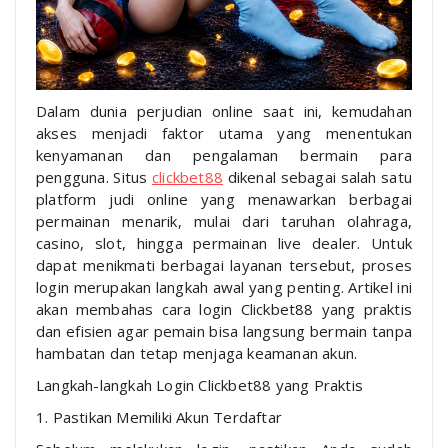
Dalam dunia perjudian online saat ini, kemudahan
akses menjadi faktor utama yang menentukan
kenyamanan dan pengalaman bermain para
pengguna. Situs
clickbet88
dikenal sebagai salah satu
platform judi online yang menawarkan berbagai
permainan menarik, mulai dari taruhan olahraga,
casino, slot, hingga permainan live dealer. Untuk
dapat menikmati berbagai layanan tersebut, proses
login merupakan langkah awal yang penting. Artikel ini
akan membahas cara login Clickbet88 yang praktis
dan efisien agar pemain bisa langsung bermain tanpa
hambatan dan tetap menjaga keamanan akun.
Langkah-langkah Login Clickbet88 yang Praktis
1. Pastikan Memiliki Akun Terdaftar