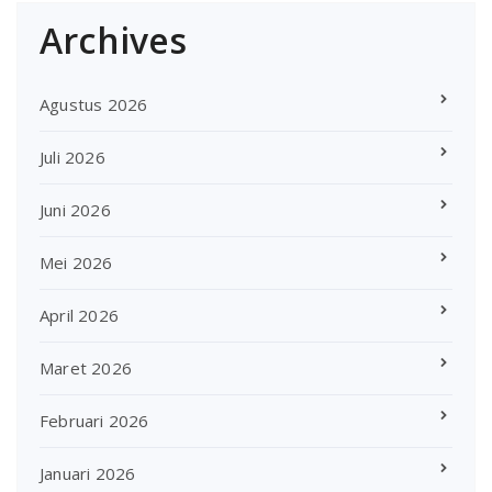
Archives
Agustus 2026
Juli 2026
Juni 2026
Mei 2026
April 2026
Maret 2026
Februari 2026
Januari 2026