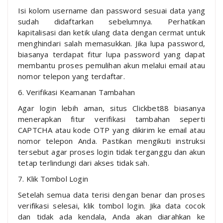
Isi kolom username dan password sesuai data yang
sudah didaftarkan sebelumnya. Perhatikan
kapitalisasi dan ketik ulang data dengan cermat untuk
menghindari salah memasukkan. Jika lupa password,
biasanya terdapat fitur lupa password yang dapat
membantu proses pemulihan akun melalui email atau
nomor telepon yang terdaftar.
6. Verifikasi Keamanan Tambahan
Agar login lebih aman, situs Clickbet88 biasanya
menerapkan fitur verifikasi tambahan seperti
CAPTCHA atau kode OTP yang dikirim ke email atau
nomor telepon Anda. Pastikan mengikuti instruksi
tersebut agar proses login tidak terganggu dan akun
tetap terlindungi dari akses tidak sah.
7. Klik Tombol Login
Setelah semua data terisi dengan benar dan proses
verifikasi selesai, klik tombol login. Jika data cocok
dan tidak ada kendala, Anda akan diarahkan ke