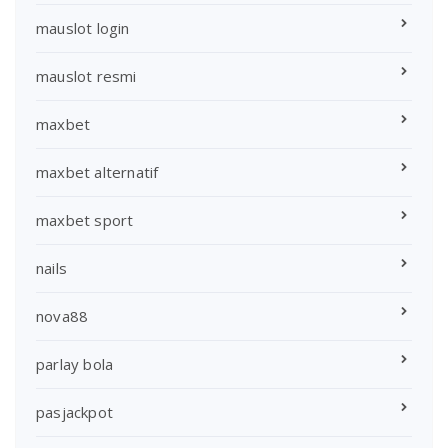
mauslot login
mauslot resmi
maxbet
maxbet alternatif
maxbet sport
nails
nova88
parlay bola
pasjackpot