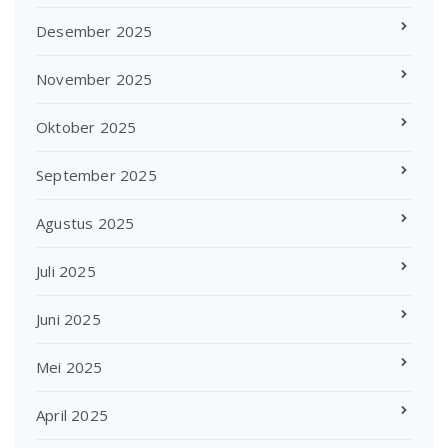
Desember 2025
November 2025
Oktober 2025
September 2025
Agustus 2025
Juli 2025
Juni 2025
Mei 2025
April 2025