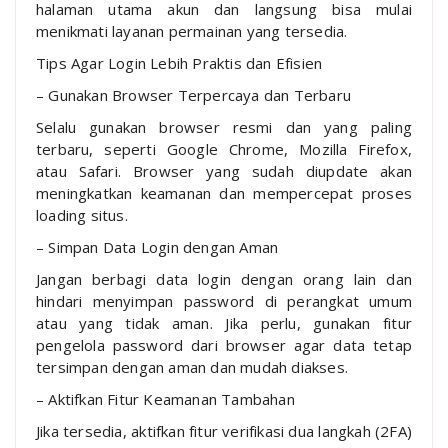
halaman utama akun dan langsung bisa mulai
menikmati layanan permainan yang tersedia.
Tips Agar Login Lebih Praktis dan Efisien
– Gunakan Browser Terpercaya dan Terbaru
Selalu gunakan browser resmi dan yang paling
terbaru, seperti Google Chrome, Mozilla Firefox,
atau Safari. Browser yang sudah diupdate akan
meningkatkan keamanan dan mempercepat proses
loading situs.
– Simpan Data Login dengan Aman
Jangan berbagi data login dengan orang lain dan
hindari menyimpan password di perangkat umum
atau yang tidak aman. Jika perlu, gunakan fitur
pengelola password dari browser agar data tetap
tersimpan dengan aman dan mudah diakses.
– Aktifkan Fitur Keamanan Tambahan
Jika tersedia, aktifkan fitur verifikasi dua langkah (2FA)