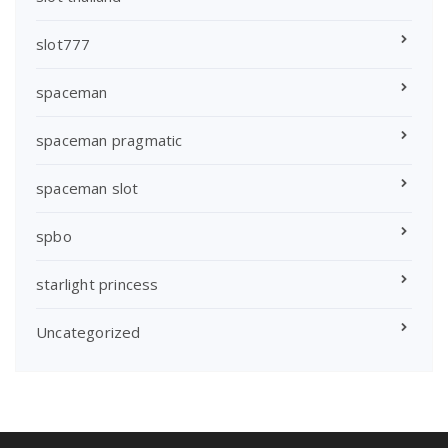
slot777
spaceman
spaceman pragmatic
spaceman slot
spbo
starlight princess
Uncategorized