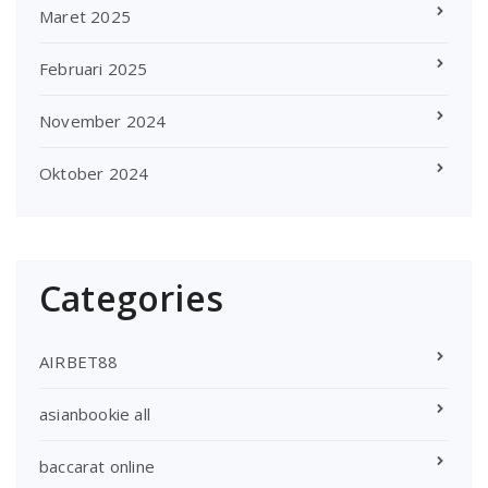
Maret 2025
Februari 2025
November 2024
Oktober 2024
Categories
AIRBET88
asianbookie all
baccarat online