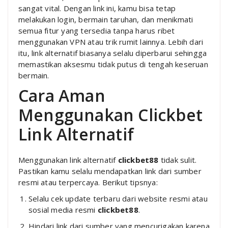
sangat vital. Dengan link ini, kamu bisa tetap
melakukan login, bermain taruhan, dan menikmati
semua fitur yang tersedia tanpa harus ribet
menggunakan VPN atau trik rumit lainnya. Lebih dari
itu, link alternatif biasanya selalu diperbarui sehingga
memastikan aksesmu tidak putus di tengah keseruan
bermain.
Cara Aman
Menggunakan Clickbet
Link Alternatif
Menggunakan link alternatif
clickbet88
tidak sulit.
Pastikan kamu selalu mendapatkan link dari sumber
resmi atau terpercaya. Berikut tipsnya:
Selalu cek update terbaru dari website resmi atau
sosial media resmi
clickbet88
.
Hindari link dari sumber yang mencurigakan karena