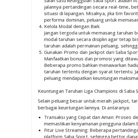
Salah satu keunggulan Saba Sport adalah fi
jalannya pertandingan secara real-time, b
situasi di lapangan. Misalnya, jika tim fav
performa dominan, peluang untuk memasan
Kelola Modal dengan Baik
Jangan tergoda untuk memasang taruhan bes
modal taruhan secara disiplin agar tetap 
taruhan adalah permainan peluang, sehingga 
Gunakan Promo dan Jackpot dari Saba Spor
Manfaatkan bonus dan promosi yang ditaw
Beberapa promo bahkan menawarkan hadiah 
taruhan tertentu dengan syarat tertentu. 
peluang mendapatkan keuntungan maksimal
Keuntungan Taruhan Liga Champions di Saba 
Selain peluang besar untuk meraih jackpot, t
berbagai keuntungan lainnya. Di antaranya:
Transaksi yang Cepat dan Aman: Proses de
memastikan kenyamanan pengguna dalam ber
Fitur Live Streaming: Beberapa pertanding
platform Saba Sport, sehingga bettor dap