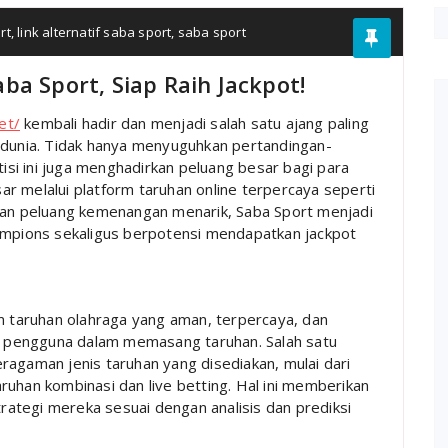
rt
,
link alternatif saba sport
,
saba sport
ba Sport, Siap Raih Jackpot!
et/
kembali hadir dan menjadi salah satu ajang paling
 dunia. Tidak hanya menyuguhkan pertandingan-
si ini juga menghadirkan peluang besar bagi para
r melalui platform taruhan online terpercaya seperti
 dan peluang kemenangan menarik, Saba Sport menjadi
hampions sekaligus berpotensi mendapatkan jackpot
rm taruhan olahraga yang aman, terpercaya, dan
 pengguna dalam memasang taruhan. Salah satu
ragaman jenis taruhan yang disediakan, mulai dari
ruhan kombinasi dan live betting. Hal ini memberikan
trategi mereka sesuai dengan analisis dan prediksi