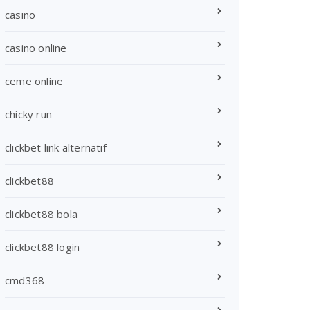
casino
casino online
ceme online
chicky run
clickbet link alternatif
clickbet88
clickbet88 bola
clickbet88 login
cmd368