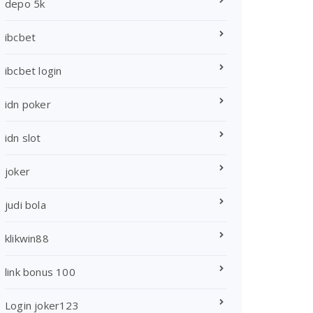
depo 5k
ibcbet
ibcbet login
idn poker
idn slot
joker
judi bola
klikwin88
link bonus 100
Login joker123