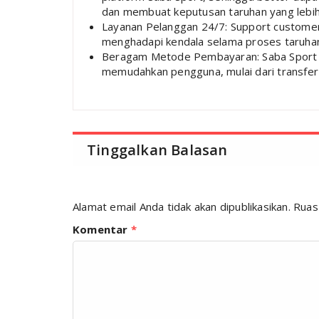
dan membuat keputusan taruhan yang lebih
Layanan Pelanggan 24/7: Support customer
menghadapi kendala selama proses taruhan 
Beragam Metode Pembayaran: Saba Sport
memudahkan pengguna, mulai dari transfer b
Tinggalkan Balasan
Alamat email Anda tidak akan dipublikasikan.
Ruas
Komentar
*