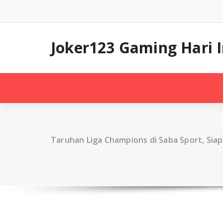
Skip
to
content
Joker123 Gaming Hari
Taruhan Liga Champions di Saba Sport, Siap