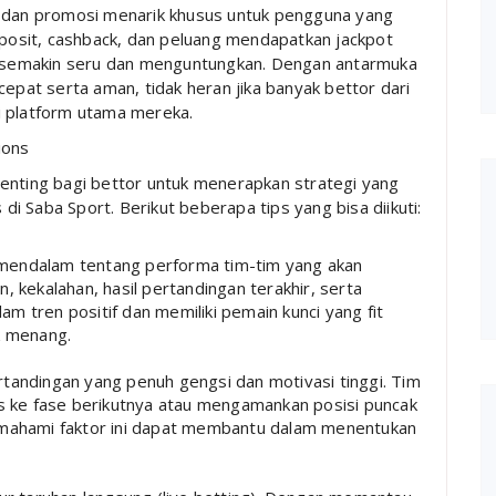
s dan promosi menarik khusus untuk pengguna yang
osit, cashback, dan peluang mendapatkan jackpot
semakin seru dan menguntungkan. Dengan antarmuka
cepat serta aman, tidak heran jika banyak bettor dari
i platform utama mereka.
ions
enting bagi bettor untuk menerapkan strategi yang
 Saba Sport. Berikut beberapa tips yang bisa diikuti:
mendalam tentang performa tim-tim yang akan
, kekalahan, hasil pertandingan terakhir, serta
m tren positif dan memiliki pemain kunci yang fit
k menang.
rtandingan yang penuh gengsi dan motivasi tinggi. Tim
 ke fase berikutnya atau mengamankan posisi puncak
Memahami faktor ini dapat membantu dalam menentukan