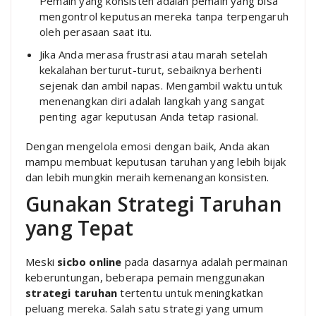
Pemain yang konsisten adalah pemain yang bisa
mengontrol keputusan mereka tanpa terpengaruh
oleh perasaan saat itu.
Jika Anda merasa frustrasi atau marah setelah
kekalahan berturut-turut, sebaiknya berhenti
sejenak dan ambil napas. Mengambil waktu untuk
menenangkan diri adalah langkah yang sangat
penting agar keputusan Anda tetap rasional.
Dengan mengelola emosi dengan baik, Anda akan
mampu membuat keputusan taruhan yang lebih bijak
dan lebih mungkin meraih kemenangan konsisten.
Gunakan Strategi Taruhan
yang Tepat
Meski
sicbo online
pada dasarnya adalah permainan
keberuntungan, beberapa pemain menggunakan
strategi taruhan
tertentu untuk meningkatkan
peluang mereka. Salah satu strategi yang umum