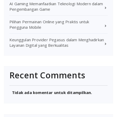
AI Gaming Memanfaatkan Teknologi Modern dalam
Pengembangan Game
Pilihan Permainan Online yang Praktis untuk
Pengguna Mobile
Keunggulan Provider Pegasus dalam Menghadirkan
Layanan Digital yang Berkualitas
Recent Comments
Tidak ada komentar untuk ditampilkan.