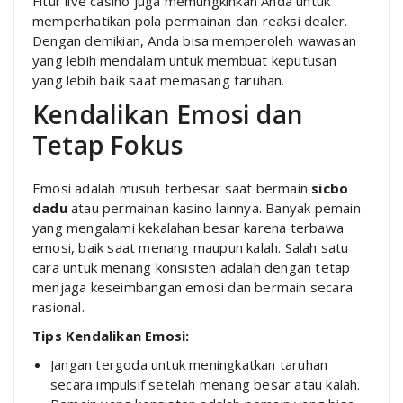
Fitur live casino juga memungkinkan Anda untuk
memperhatikan pola permainan dan reaksi dealer.
Dengan demikian, Anda bisa memperoleh wawasan
yang lebih mendalam untuk membuat keputusan
yang lebih baik saat memasang taruhan.
Kendalikan Emosi dan
Tetap Fokus
Emosi adalah musuh terbesar saat bermain
sicbo
dadu
atau permainan kasino lainnya. Banyak pemain
yang mengalami kekalahan besar karena terbawa
emosi, baik saat menang maupun kalah. Salah satu
cara untuk menang konsisten adalah dengan tetap
menjaga keseimbangan emosi dan bermain secara
rasional.
Tips Kendalikan Emosi:
Jangan tergoda untuk meningkatkan taruhan
secara impulsif setelah menang besar atau kalah.