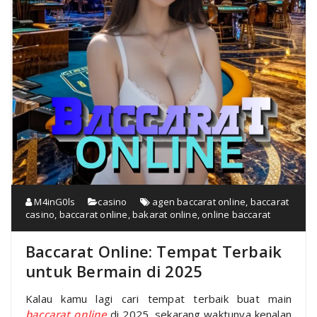
M4inG0ls
casino
agen baccarat online
,
baccarat
casino
,
baccarat online
,
bakarat online
,
online baccarat
Baccarat Online: Tempat Terbaik
untuk Bermain di 2025
Kalau kamu lagi cari tempat terbaik buat main
baccarat online
di 2025, sekarang waktunya kenalan