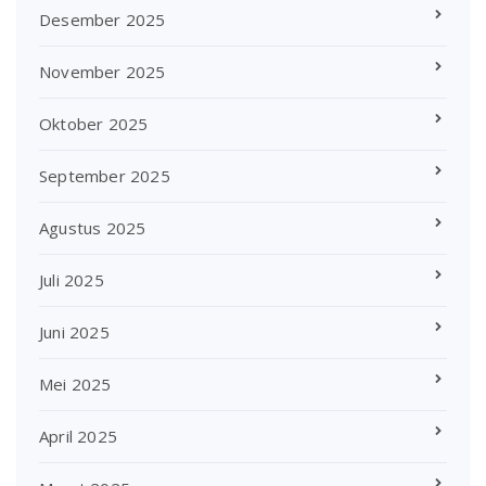
Desember 2025
November 2025
Oktober 2025
September 2025
Agustus 2025
Juli 2025
Juni 2025
Mei 2025
April 2025