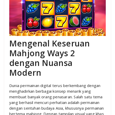
Mengenal Keseruan
Mahjong Ways 2
dengan Nuansa
Modern
Dunia permainan digital terus berkembang dengan
menghadirkan berbagai konsep menarik yang
membuat banyak orang penasaran. Salah satu tema
yang berhasil mencuri perhatian adalah permainan
dengan sentuhan budaya Asia, khususnya permainan
bertema mahjong. Dengan tampilan visual yang khas