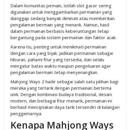
Dalam komunitas pemain, istilah slot gacor sering
digunakan untuk menggambarkan permainan yang
dianggap sedang banyak diminati atau memberikan
pengalaman bermain yang menarik. Namun, hasil
dalam permainan berbasis keberuntungan tetap
bergantung pada sistem permainan dan faktor acak.
Karena itu, penting untuk menikmati permainan
dengan cara yang bijak. Jadikan permainan sebagai
hiburan, pahami fitur yang tersedia, dan selalu
mengatur batas waktu maupun pengeluaran agar
pengalaman bermain tetap menyenangkan.
Mahjong Ways 2 hadir sebagai salah satu pilihan bagi
mereka yang tertarik dengan permainan bertema
unik. Dengan kombinasi budaya tradisional, desain
modern, dan berbagai fitur menarik, permainan ini
berhasil menciptakan daya tarik tersendiri di kalangan
penggemarnya.
Kenapa Mahjong Ways