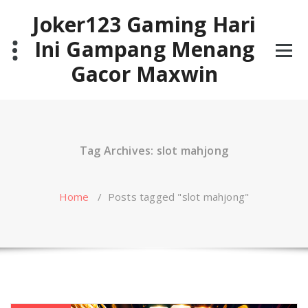
Skip
Joker123 Gaming Hari
to
content
Ini Gampang Menang
Gacor Maxwin
Tag Archives: slot mahjong
Home
/
Posts tagged "slot mahjong"