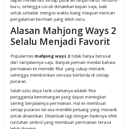
dapat menikmati setiap putaran tanpa harus terburu-
buru, sehingga cocok dimainkan kapan saja, baik
untuk sekadar mengisi waktu luang maupun mencari
pengalaman bermain yang lebih seru.
Alasan Mahjong Ways 2
Selalu Menjadi Favorit
Popularitas
mahjong ways 2
tidak hanya berasal
dari tampilannya saja. Banyak pemain menilai bahwa
permainan ini memiliki fitur yang cukup menarik
sehingga memberikan sensasi berbeda di setiap
putaran.
Salah satu daya tarik utamanya adalah fitur
pengganda kemenangan yang dapat meningkat
seiring berjalannya permainan. Hal ini membuat
setiap putaran terasa memiliki peluang yang menarik
untuk dinantikan. Ditambah lagi dengan hadirnya efek
runtuhan simbol yang membuat permainan terasa
lebih dinamis.