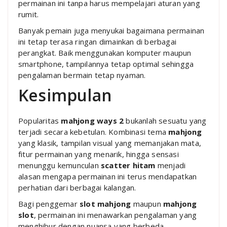
permainan ini tanpa harus mempelajari aturan yang
rumit.
Banyak pemain juga menyukai bagaimana permainan
ini tetap terasa ringan dimainkan di berbagai
perangkat. Baik menggunakan komputer maupun
smartphone, tampilannya tetap optimal sehingga
pengalaman bermain tetap nyaman.
Kesimpulan
Popularitas
mahjong ways 2
bukanlah sesuatu yang
terjadi secara kebetulan. Kombinasi tema
mahjong
yang klasik, tampilan visual yang memanjakan mata,
fitur permainan yang menarik, hingga sensasi
menunggu kemunculan
scatter hitam
menjadi
alasan mengapa permainan ini terus mendapatkan
perhatian dari berbagai kalangan.
Bagi penggemar
slot mahjong
maupun
mahjong
slot
, permainan ini menawarkan pengalaman yang
menghibur dengan nuansa yang berbeda