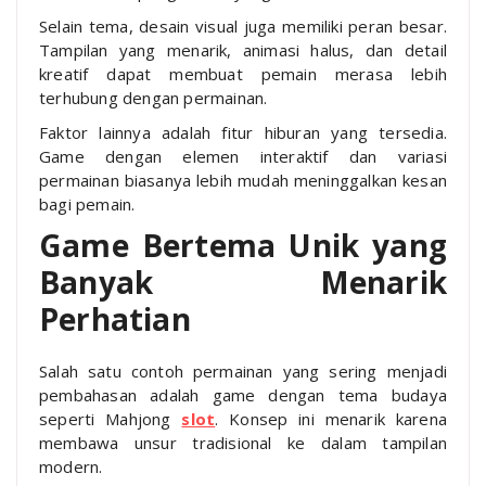
Selain tema, desain visual juga memiliki peran besar.
Tampilan yang menarik, animasi halus, dan detail
kreatif dapat membuat pemain merasa lebih
terhubung dengan permainan.
Faktor lainnya adalah fitur hiburan yang tersedia.
Game dengan elemen interaktif dan variasi
permainan biasanya lebih mudah meninggalkan kesan
bagi pemain.
Game Bertema Unik yang
Banyak Menarik
Perhatian
Salah satu contoh permainan yang sering menjadi
pembahasan adalah game dengan tema budaya
seperti Mahjong
slot
. Konsep ini menarik karena
membawa unsur tradisional ke dalam tampilan
modern.