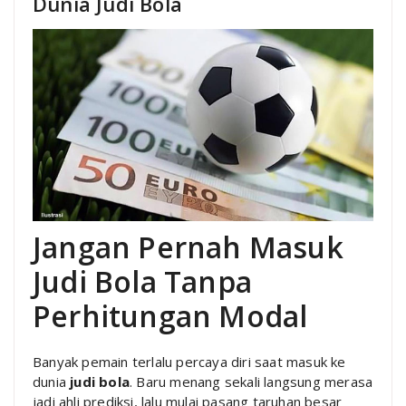
Dunia Judi Bola
Jangan Pernah Masuk
Judi Bola Tanpa
Perhitungan Modal
Banyak pemain terlalu percaya diri saat masuk ke
dunia
judi bola
. Baru menang sekali langsung merasa
jadi ahli prediksi, lalu mulai pasang taruhan besar