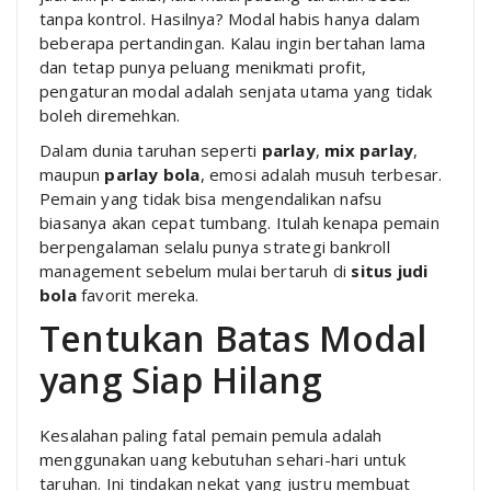
tanpa kontrol. Hasilnya? Modal habis hanya dalam
beberapa pertandingan. Kalau ingin bertahan lama
dan tetap punya peluang menikmati profit,
pengaturan modal adalah senjata utama yang tidak
boleh diremehkan.
Dalam dunia taruhan seperti
parlay
,
mix parlay
,
maupun
parlay bola
, emosi adalah musuh terbesar.
Pemain yang tidak bisa mengendalikan nafsu
biasanya akan cepat tumbang. Itulah kenapa pemain
berpengalaman selalu punya strategi bankroll
management sebelum mulai bertaruh di
situs judi
bola
favorit mereka.
Tentukan Batas Modal
yang Siap Hilang
Kesalahan paling fatal pemain pemula adalah
menggunakan uang kebutuhan sehari-hari untuk
taruhan. Ini tindakan nekat yang justru membuat