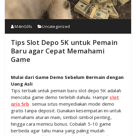
M4inG0ls
Uncategorized
Tips Slot Depo 5K untuk Pemain
Baru agar Cepat Memahami
Game
Mulai dari Game Demo Sebelum Bermain dengan
Uang Asli
Tips terbaik untuk pemain baru slot depo 5K adalah
mencoba game demo terlebih dahulu. Hampir
slot
qris 5rb
semua situs menyediakan mode demo
gratis tanpa deposit. Gunakan kesempatan ini untuk
memahami aturan main, simbol-simbol penting,
hingga cara memicu bonus. Cobalah 5-10 game
berbeda agar tahu mana yang paling mudah