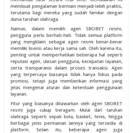
membuat pengalaman bermain menjadi lebih praktis,
terutama bagi mereka yang sudah familiar dengan
dunia taruhan olahraga.
Namun, dalam memilih agen SBOBET resmi,
pengguna perlu berhati-hati. Tidak semua platform
yang mengklaim sebagai agen resmi benar-benar
memiliki lisensi atau kerja sama sah. Oleh karena itu,
penting untuk memperhatikan beberapa hal seperti
reputasi agen, ulasan pengguna, kecepatan layanan,
serta transparansi dalam proses transaksi. Agen
yang terpercaya biasanya tidak hanya fokus pada
promosi, tetapi juga memberikan informasi yang
jelas mengenai aturan dan ketentuan penggunaan
layanan.
Fitur yang biasanya ditawarkan oleh agen SBOBET
resmi juga cukup beragam. Mulai dari taruhan
olahraga seperti sepak bola, basket, tenis, hingga
berbagai jenis permainan lainnya yang tersedia di
platform. Selain itu, beberapa agen juga