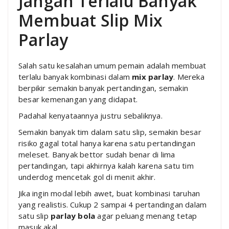
Jangan Terlalu Banyak
Membuat Slip Mix
Parlay
Salah satu kesalahan umum pemain adalah membuat
terlalu banyak kombinasi dalam
mix parlay
. Mereka
berpikir semakin banyak pertandingan, semakin
besar kemenangan yang didapat.
Padahal kenyataannya justru sebaliknya.
Semakin banyak tim dalam satu slip, semakin besar
risiko gagal total hanya karena satu pertandingan
meleset. Banyak bettor sudah benar di lima
pertandingan, tapi akhirnya kalah karena satu tim
underdog mencetak gol di menit akhir.
Jika ingin modal lebih awet, buat kombinasi taruhan
yang realistis. Cukup 2 sampai 4 pertandingan dalam
satu slip
parlay bola
agar peluang menang tetap
masuk akal.