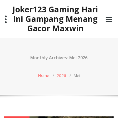
Skip
Joker123 Gaming Hari
to
content
Ini Gampang Menang
Gacor Maxwin
Monthly Archives: Mei 2026
Home
/
2026
/
Mei