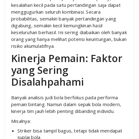
kesalahan kecil pada satu pertandingan saja dapat
menggugurkan seluruh kombinasi. Secara
probabilitas, semakin banyak pertandingan yang
digabung, semakin kecil kemungkinan hasil
keseluruhan berhasil. Ini sering diabaikan oleh banyak
orang yang hanya melihat potensi keuntungan, bukan
risiko akumulatifnya.
Kinerja Pemain: Faktor
yang Sering
Disalahpahami
Banyak analisis judi bola berfokus pada performa
pemain bintang. Namun dalam sepak bola modern,
kinerja tim jauh lebih penting dibanding individu.
Misalnya:
Striker bisa tampil bagus, tetapi tidak mendapat
suplai bola