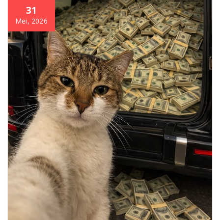
31
Mei, 2026