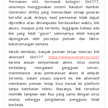
Permainan slot, termasuk kategori Slot777,
umumnya menggunakan sistem Random Number
Generator (RNG) yang memastikan setiap putaran
bersifat acak. Artinya, hasil permainan tidak dapat
diprediksi atau dimanipulasi berdasarkan waktu, link
akses, maupun pola tertentu. Anggapan bahwa ada
link yang lebih “gacor” sebenarnya lebih banyak
dipengaruhi oleh persepsi pemain dan faktor
keberuntungan semata.
Meski demikian, banyak pemain tetap mencari link
alternatif Slot777
https://www.urologotgz.com/
karena alasan kenyamanan akses. Situs utama
terkadang mengalami gangguan server,
maintenance, atau pembatasan akses di wilayah
tertentu. Dalam situasi seperti ini, link alternatif
membantu pemain tetap bisa masuk ke platform
tanpa hambatan teknis. Biasanya, link tersebut
memiliki tampilan dan fitur yang sama dengan situs
utama, sehingga pengalaman pengguna tidak
berbeda.