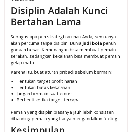
Disiplin Adalah Kunci
Bertahan Lama
Sebagus apa pun strategi taruhan Anda, semuanya
akan percuma tanpa disiplin. Dunia
judi bola
penuh
godaan besar. Kemenangan bisa membuat pemain
serakah, sedangkan kekalahan bisa membuat pemain
gelap mata.
Karena itu, buat aturan pribadi sebelum bermain:
Tentukan target profit harian
Tentukan batas kekalahan
Jangan bermain saat emosi
Berhenti ketika target tercapai
Pemain yang disiplin biasanya jauh lebih konsisten
dibanding pemain yang hanya mengandalkan feeling.
Kesimpulan