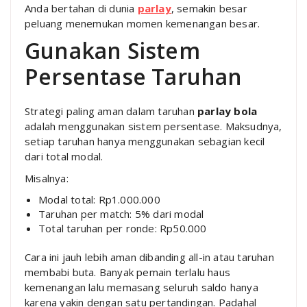
Anda bertahan di dunia
parlay
, semakin besar
peluang menemukan momen kemenangan besar.
Gunakan Sistem
Persentase Taruhan
Strategi paling aman dalam taruhan
parlay bola
adalah menggunakan sistem persentase. Maksudnya,
setiap taruhan hanya menggunakan sebagian kecil
dari total modal.
Misalnya:
Modal total: Rp1.000.000
Taruhan per match: 5% dari modal
Total taruhan per ronde: Rp50.000
Cara ini jauh lebih aman dibanding all-in atau taruhan
membabi buta. Banyak pemain terlalu haus
kemenangan lalu memasang seluruh saldo hanya
karena yakin dengan satu pertandingan. Padahal