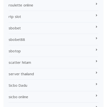
roulette online
rtp slot
sbobet
sbobet88
sbotop
scatter hitam
server thailand
Sicbo Dadu
sicbo online