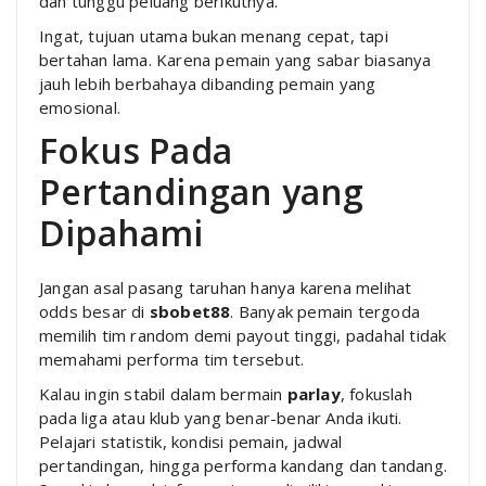
dan tunggu peluang berikutnya.
Ingat, tujuan utama bukan menang cepat, tapi
bertahan lama. Karena pemain yang sabar biasanya
jauh lebih berbahaya dibanding pemain yang
emosional.
Fokus Pada
Pertandingan yang
Dipahami
Jangan asal pasang taruhan hanya karena melihat
odds besar di
sbobet88
. Banyak pemain tergoda
memilih tim random demi payout tinggi, padahal tidak
memahami performa tim tersebut.
Kalau ingin stabil dalam bermain
parlay
, fokuslah
pada liga atau klub yang benar-benar Anda ikuti.
Pelajari statistik, kondisi pemain, jadwal
pertandingan, hingga performa kandang dan tandang.