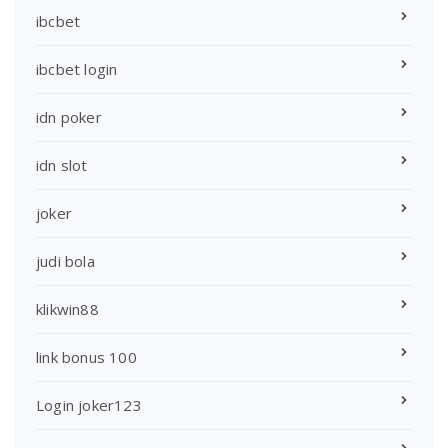
ibcbet
ibcbet login
idn poker
idn slot
joker
judi bola
klikwin88
link bonus 100
Login joker123