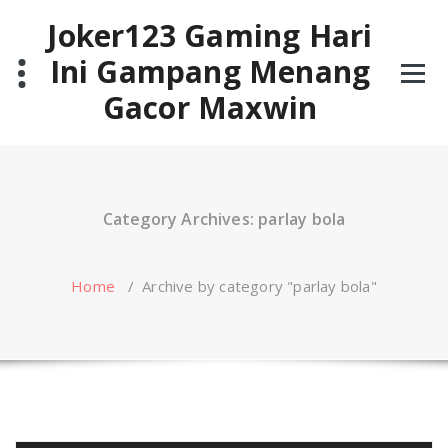
Skip
Joker123 Gaming Hari
to
content
Ini Gampang Menang
Gacor Maxwin
Category Archives: parlay bola
Home
/
Archive by category "parlay bola"