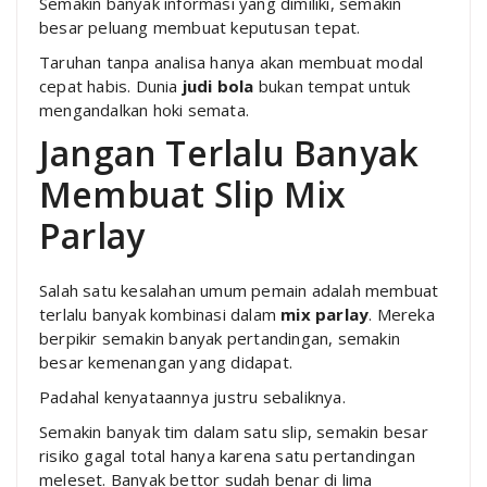
Semakin banyak informasi yang dimiliki, semakin
besar peluang membuat keputusan tepat.
Taruhan tanpa analisa hanya akan membuat modal
cepat habis. Dunia
judi bola
bukan tempat untuk
mengandalkan hoki semata.
Jangan Terlalu Banyak
Membuat Slip Mix
Parlay
Salah satu kesalahan umum pemain adalah membuat
terlalu banyak kombinasi dalam
mix parlay
. Mereka
berpikir semakin banyak pertandingan, semakin
besar kemenangan yang didapat.
Padahal kenyataannya justru sebaliknya.
Semakin banyak tim dalam satu slip, semakin besar
risiko gagal total hanya karena satu pertandingan
meleset. Banyak bettor sudah benar di lima