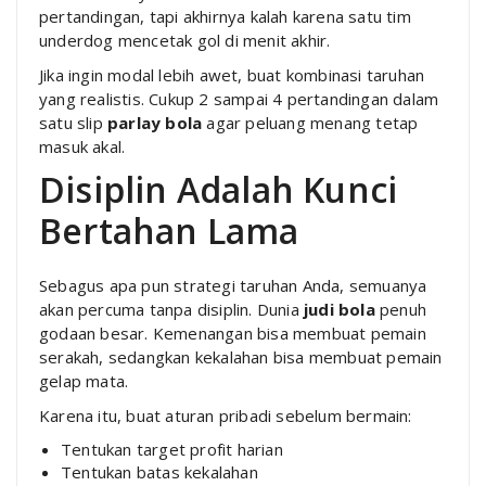
pertandingan, tapi akhirnya kalah karena satu tim
underdog mencetak gol di menit akhir.
Jika ingin modal lebih awet, buat kombinasi taruhan
yang realistis. Cukup 2 sampai 4 pertandingan dalam
satu slip
parlay bola
agar peluang menang tetap
masuk akal.
Disiplin Adalah Kunci
Bertahan Lama
Sebagus apa pun strategi taruhan Anda, semuanya
akan percuma tanpa disiplin. Dunia
judi bola
penuh
godaan besar. Kemenangan bisa membuat pemain
serakah, sedangkan kekalahan bisa membuat pemain
gelap mata.
Karena itu, buat aturan pribadi sebelum bermain:
Tentukan target profit harian
Tentukan batas kekalahan