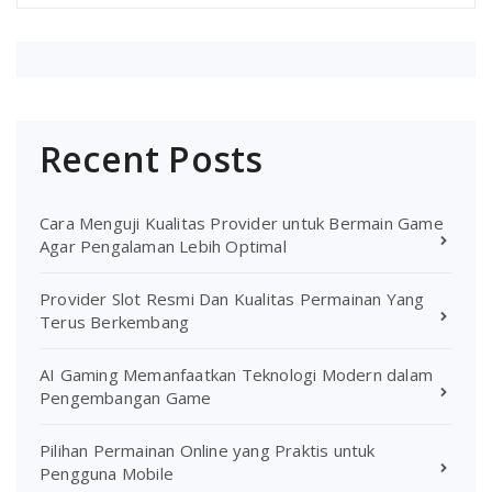
Recent Posts
Cara Menguji Kualitas Provider untuk Bermain Game
Agar Pengalaman Lebih Optimal
Provider Slot Resmi Dan Kualitas Permainan Yang
Terus Berkembang
AI Gaming Memanfaatkan Teknologi Modern dalam
Pengembangan Game
Pilihan Permainan Online yang Praktis untuk
Pengguna Mobile