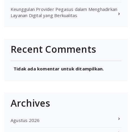
Keunggulan Provider Pegasus dalam Menghadirkan
Layanan Digital yang Berkualitas
Recent Comments
Tidak ada komentar untuk ditampilkan.
Archives
Agustus 2026