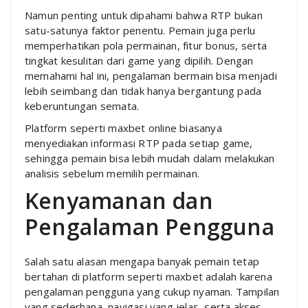
Namun penting untuk dipahami bahwa RTP bukan
satu-satunya faktor penentu. Pemain juga perlu
memperhatikan pola permainan, fitur bonus, serta
tingkat kesulitan dari game yang dipilih. Dengan
memahami hal ini, pengalaman bermain bisa menjadi
lebih seimbang dan tidak hanya bergantung pada
keberuntungan semata.
Platform seperti maxbet online biasanya
menyediakan informasi RTP pada setiap game,
sehingga pemain bisa lebih mudah dalam melakukan
analisis sebelum memilih permainan.
Kenyamanan dan
Pengalaman Pengguna
Salah satu alasan mengapa banyak pemain tetap
bertahan di platform seperti maxbet adalah karena
pengalaman pengguna yang cukup nyaman. Tampilan
yang sederhana, navigasi yang jelas, serta akses