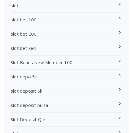
slot
slot bet 100
slot bet 200
slot bet kecil
Slot Bonus New Member 100
slot depo 5k
slot deposit 5k
slot deposit pulsa
Slot Deposit Qris