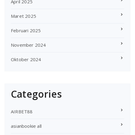
April 2025
Maret 2025
Februari 2025
November 2024
Oktober 2024
Categories
AIRBET88
asianbookie all