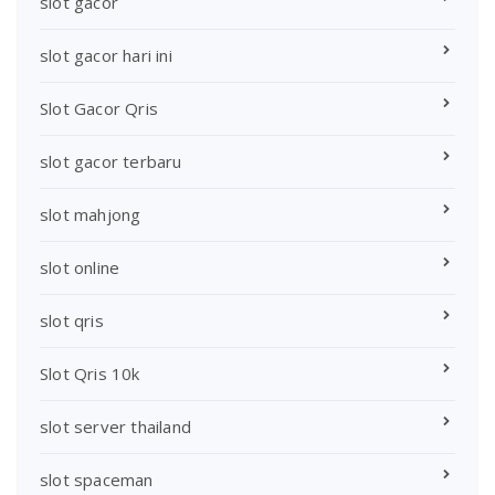
slot gacor
slot gacor hari ini
Slot Gacor Qris
slot gacor terbaru
slot mahjong
slot online
slot qris
Slot Qris 10k
slot server thailand
slot spaceman