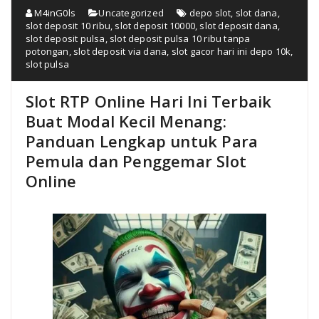
M4inG0ls
Uncategorized
depo slot
,
slot dana
,
slot deposit 10 ribu
,
slot deposit 10000
,
slot deposit dana
,
slot deposit pulsa
,
slot deposit pulsa 10 ribu tanpa
potongan
,
slot deposit via dana
,
slot gacor hari ini depo 10k
,
slot pulsa
Slot RTP Online Hari Ini Terbaik
Buat Modal Kecil Menang:
Panduan Lengkap untuk Para
Pemula dan Penggemar Slot
Online