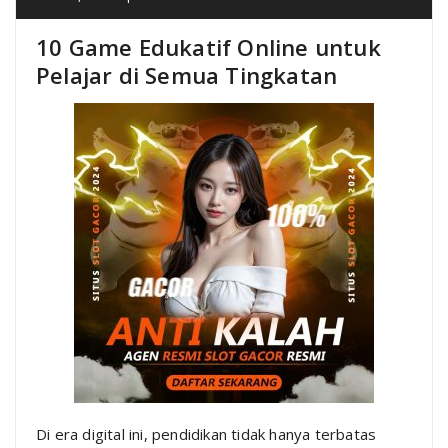
10 Game Edukatif Online untuk
Pelajar di Semua Tingkatan
Di era digital ini, pendidikan tidak hanya terbatas