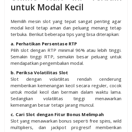
untuk Modal Kecil
Memilih mesin slot yang tepat sangat penting agar
modal kecil tetap aman dan peluang menang tetap
terbuka. Berikut beberapa tips yang bisa diterapkan:
a. Perhatikan Persentase RTP
Pilih slot dengan RTP minimal 96% atau lebih tinggi.
Semakin tinggi RTP, semakin besar peluang untuk
mendapatkan pengembalian modal.
b. Periksa Volatilitas Slot
Slot dengan volatilitas rendah cenderung
memberikan kemenangan kecil secara reguler, cocok
untuk modal kecil dan bermain dalam waktu lama.
Sedangkan volatilitas tinggi menawarkan
kemenangan besar tetapi jarang muncul.
c. Cari Slot dengan Fitur Bonus Melimpah
Slot yang menawarkan bonus seperti free spins, wild
multipliers, dan jackpot progresif memberikan