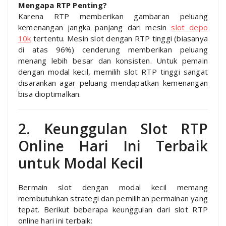
Mengapa RTP Penting?
Karena RTP memberikan gambaran peluang
kemenangan jangka panjang dari mesin
slot depo
10k
tertentu. Mesin slot dengan RTP tinggi (biasanya
di atas 96%) cenderung memberikan peluang
menang lebih besar dan konsisten. Untuk pemain
dengan modal kecil, memilih slot RTP tinggi sangat
disarankan agar peluang mendapatkan kemenangan
bisa dioptimalkan.
2. Keunggulan Slot RTP
Online Hari Ini Terbaik
untuk Modal Kecil
Bermain slot dengan modal kecil memang
membutuhkan strategi dan pemilihan permainan yang
tepat. Berikut beberapa keunggulan dari slot RTP
online hari ini terbaik: