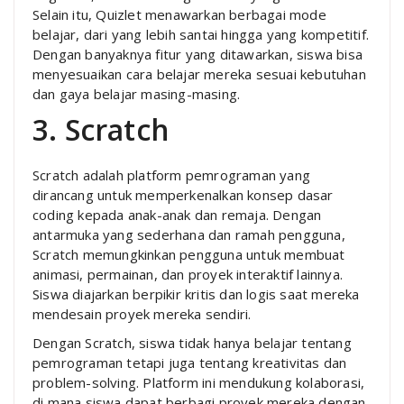
Selain itu, Quizlet menawarkan berbagai mode
belajar, dari yang lebih santai hingga yang kompetitif.
Dengan banyaknya fitur yang ditawarkan, siswa bisa
menyesuaikan cara belajar mereka sesuai kebutuhan
dan gaya belajar masing-masing.
3. Scratch
Scratch adalah platform pemrograman yang
dirancang untuk memperkenalkan konsep dasar
coding kepada anak-anak dan remaja. Dengan
antarmuka yang sederhana dan ramah pengguna,
Scratch memungkinkan pengguna untuk membuat
animasi, permainan, dan proyek interaktif lainnya.
Siswa diajarkan berpikir kritis dan logis saat mereka
mendesain proyek mereka sendiri.
Dengan Scratch, siswa tidak hanya belajar tentang
pemrograman tetapi juga tentang kreativitas dan
problem-solving. Platform ini mendukung kolaborasi,
di mana siswa dapat berbagi proyek mereka dengan