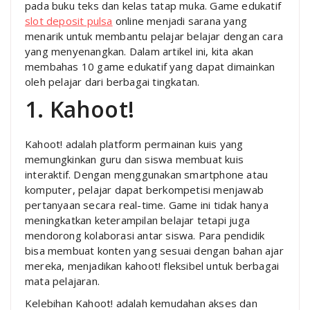
pada buku teks dan kelas tatap muka. Game edukatif
slot deposit pulsa
online menjadi sarana yang
menarik untuk membantu pelajar belajar dengan cara
yang menyenangkan. Dalam artikel ini, kita akan
membahas 10 game edukatif yang dapat dimainkan
oleh pelajar dari berbagai tingkatan.
1. Kahoot!
Kahoot! adalah platform permainan kuis yang
memungkinkan guru dan siswa membuat kuis
interaktif. Dengan menggunakan smartphone atau
komputer, pelajar dapat berkompetisi menjawab
pertanyaan secara real-time. Game ini tidak hanya
meningkatkan keterampilan belajar tetapi juga
mendorong kolaborasi antar siswa. Para pendidik
bisa membuat konten yang sesuai dengan bahan ajar
mereka, menjadikan kahoot! fleksibel untuk berbagai
mata pelajaran.
Kelebihan Kahoot! adalah kemudahan akses dan