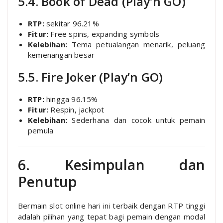
5.4. Book of Dead (Play’n GO)
RTP:
sekitar 96.21%
Fitur:
Free spins, expanding symbols
Kelebihan:
Tema petualangan menarik, peluang
kemenangan besar
5.5. Fire Joker (Play’n GO)
RTP:
hingga 96.15%
Fitur:
Respin, jackpot
Kelebihan:
Sederhana dan cocok untuk pemain
pemula
6. Kesimpulan dan
Penutup
Bermain slot online hari ini terbaik dengan RTP tinggi
adalah pilihan yang tepat bagi pemain dengan modal