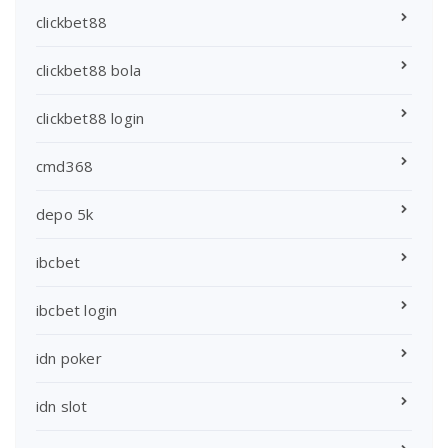
clickbet88
clickbet88 bola
clickbet88 login
cmd368
depo 5k
ibcbet
ibcbet login
idn poker
idn slot