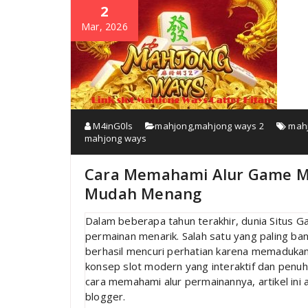
2
Mar, 2026
M4inG0ls
mahjong
,
mahjong ways 2
mah
mahjong ways
Cara Memahami Alur Game Ma
Mudah Menang
Dalam beberapa tahun terakhir, dunia Situs G
permainan menarik. Salah satu yang paling ba
berhasil mencuri perhatian karena memaduka
konsep slot modern yang interaktif dan penu
cara memahami alur permainannya, artikel ini
blogger.