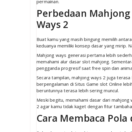
permainan.
Perbedaan Mahjong
Ways 2
Buat kamu yang masih bingung memilih antar
keduanya memiliki konsep dasar yang mirip.
Mahjong ways generasi pertama lebih sederhan
memahami alur dasar slot mahjong. Sementar
pengganda progresif saat free spin dan anima
Secara tampilan, mahjong ways 2 juga terasa 
berpengalaman di Situs Game slot Online lebi
beruntunnya terasa lebih sering muncul.
Meski begitu, memahami dasar dari mahjong 
2 agar kamu tidak kaget dengan fitur tambaha
Cara Membaca Pola 