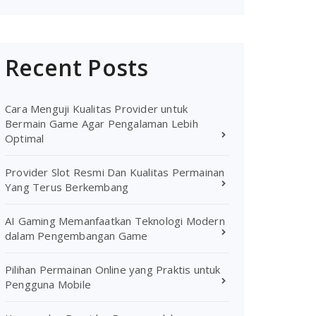
Recent Posts
Cara Menguji Kualitas Provider untuk
Bermain Game Agar Pengalaman Lebih
Optimal
Provider Slot Resmi Dan Kualitas Permainan
Yang Terus Berkembang
AI Gaming Memanfaatkan Teknologi Modern
dalam Pengembangan Game
Pilihan Permainan Online yang Praktis untuk
Pengguna Mobile