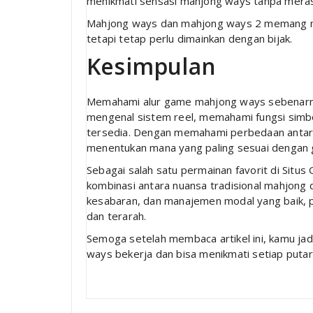
menikmati sensasi mahjong ways tanpa meras
Mahjong ways dan mahjong ways 2 memang m
tetapi tetap perlu dimainkan dengan bijak.
Kesimpulan
Memahami alur game mahjong ways sebenarnya
mengenal sistem reel, memahami fungsi simbo
tersedia. Dengan memahami perbedaan antar
menentukan mana yang paling sesuai dengan
Sebagai salah satu permainan favorit di Situ
kombinasi antara nuansa tradisional mahjong 
kesabaran, dan manajemen modal yang baik, p
dan terarah.
Semoga setelah membaca artikel ini, kamu ja
ways bekerja dan bisa menikmati setiap putar