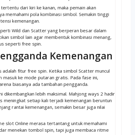
tertentu dari kiri ke kanan, maka pemain akan
ya memahami pola kombinasi simbol. Semakin tinggi
potensi kemenangan.
perti Wild dan Scatter yang berperan besar dalam
ikan simbol lain agar membentuk kombinasi menang,
s seperti free spin.
n Pengganda Kemenangan
adalah fitur free spin. Ketika simbol Scatter muncul
 masuk ke mode putaran gratis. Pada fase ini,
karena biasanya ada tambahan pengganda.
 ini dikembangkan lebih maksimal. Mahjong ways 2 hadir
 meningkat setiap kali terjadi kemenangan beruntun
anjang rantai kemenangan, semakin besar juga nilai
me slot Online merasa tertantang untuk memahami
kadar menekan tombol spin, tapi juga membaca ritme