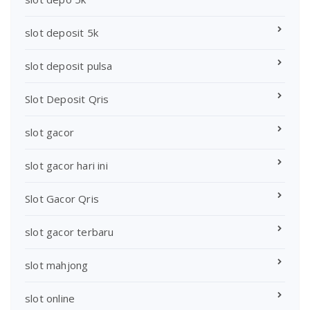
slot deposit 5k
slot deposit pulsa
Slot Deposit Qris
slot gacor
slot gacor hari ini
Slot Gacor Qris
slot gacor terbaru
slot mahjong
slot online