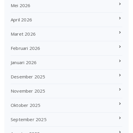
Mei 2026
April 2026
Maret 2026
Februari 2026
Januari 2026
Desember 2025
November 2025
Oktober 2025
September 2025