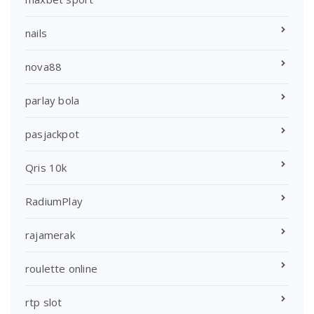
nails
nova88
parlay bola
pasjackpot
Qris 10k
RadiumPlay
rajamerak
roulette online
rtp slot