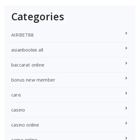
Categories
AIRBET88
asianbookie all
baccarat online
bonus new member
care
casino
casino online
ceme online