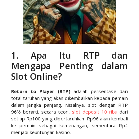
1. Apa Itu RTP dan
Mengapa Penting dalam
Slot Online?
Return to Player (RTP)
adalah persentase dari
total taruhan yang akan dikembalikan kepada pemain
dalam jangka panjang. Misalnya, slot dengan RTP
96% berarti, secara teori,
slot deposit 10 ribu
dari
setiap Rp100 yang dipertaruhkan, Rp96 akan kembali
ke pemain sebagai kemenangan, sementara Rp4
menjadi keuntungan kasino.