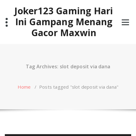
Skip
Joker123 Gaming Hari
to
content
Ini Gampang Menang
Gacor Maxwin
Tag Archives: slot deposit via dana
Home
/
Posts tagged "slot deposit via dana"