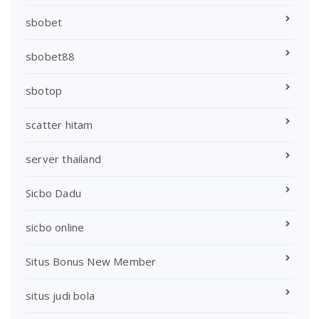
sbobet
sbobet88
sbotop
scatter hitam
server thailand
Sicbo Dadu
sicbo online
Situs Bonus New Member
situs judi bola