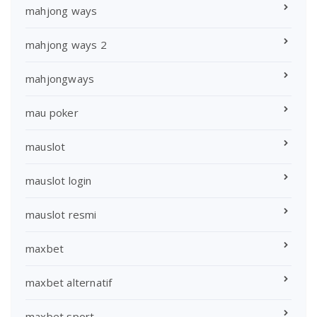
mahjong ways
mahjong ways 2
mahjongways
mau poker
mauslot
mauslot login
mauslot resmi
maxbet
maxbet alternatif
maxbet sport