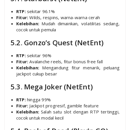
RTP:
sekitar 96.1%
Fitur:
Wilds, respins, warna-warna cerah
Kelebihan:
Mudah dimainkan, volatilitas sedang,
cocok untuk pemula
5.2. Gonzo’s Quest (NetEnt)
RTP:
sekitar 96%
Fitur:
Avalanche reels, fitur bonus free fall
Kelebihan:
Mengandung fitur menarik, peluang
jackpot cukup besar
5.3. Mega Joker (NetEnt)
RTP:
hingga 99%
Fitur:
Jackpot progresif, gamble feature
Kelebihan:
Salah satu slot dengan RTP tertinggi,
cocok untuk modal kecil