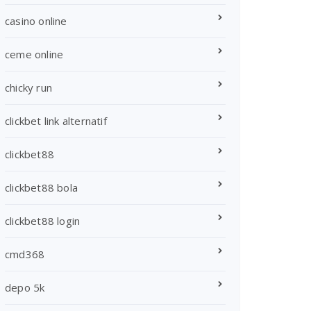
casino online
ceme online
chicky run
clickbet link alternatif
clickbet88
clickbet88 bola
clickbet88 login
cmd368
depo 5k