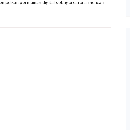
enjadikan permainan digital sebagai sarana mencari