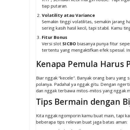
tiap putaran.
Volatility atau Variance
Semakin tinggi volatilitas, semakin jarang 
sering kasih hasil kecil, tapi stabil. Kamu t
Fitur Bonus
Versi slot
SICBO
biasanya punya fitur seper
tertentu yang mengaktifkan efek spesial. I
Kenapa Pemula Harus 
Biar nggak “kecele”. Banyak orang baru yang s
polanya. Padahal ya nggak gitu. Dengan ngerti s
dan nggak terbawa mitos-mitos yang nggak m
Tips Bermain dengan Bi
Kita nggak ngomporin kamu buat main, tapi ka
beberapa tips relevan buat jaga batas aman: