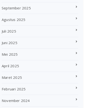
September 2025
Agustus 2025
Juli 2025
Juni 2025
Mei 2025
April 2025
Maret 2025
Februari 2025
November 2024