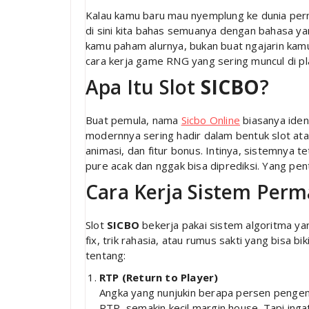
Kalau kamu baru mau nyemplung ke dunia per
di sini kita bahas semuanya dengan bahasa ya
kamu paham alurnya, bukan buat ngajarin kamu
cara kerja game RNG yang sering muncul di pla
Apa Itu Slot
SICBO
?
Buat pemula, nama
Sicbo Online
biasanya ident
modernnya sering hadir dalam bentuk slot a
animasi, dan fitur bonus. Intinya, sistemnya
pure acak dan nggak bisa diprediksi. Yang pen
Cara Kerja Sistem Per
Slot
SICBO
bekerja pakai sistem algoritma yan
fix, trik rahasia, atau rumus sakti yang bis
tentang:
RTP (Return to Player)
Angka yang nunjukin berapa persen pengemb
RTP, semakin kecil margin house. Tapi inga