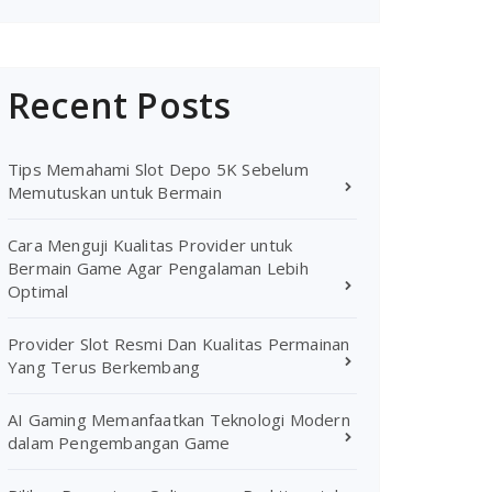
Recent Posts
Tips Memahami Slot Depo 5K Sebelum
Memutuskan untuk Bermain
Cara Menguji Kualitas Provider untuk
Bermain Game Agar Pengalaman Lebih
Optimal
Provider Slot Resmi Dan Kualitas Permainan
Yang Terus Berkembang
AI Gaming Memanfaatkan Teknologi Modern
dalam Pengembangan Game