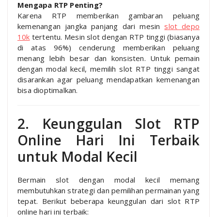
Mengapa RTP Penting?
Karena RTP memberikan gambaran peluang
kemenangan jangka panjang dari mesin
slot depo
10k
tertentu. Mesin slot dengan RTP tinggi (biasanya
di atas 96%) cenderung memberikan peluang
menang lebih besar dan konsisten. Untuk pemain
dengan modal kecil, memilih slot RTP tinggi sangat
disarankan agar peluang mendapatkan kemenangan
bisa dioptimalkan.
2. Keunggulan Slot RTP
Online Hari Ini Terbaik
untuk Modal Kecil
Bermain slot dengan modal kecil memang
membutuhkan strategi dan pemilihan permainan yang
tepat. Berikut beberapa keunggulan dari slot RTP
online hari ini terbaik: