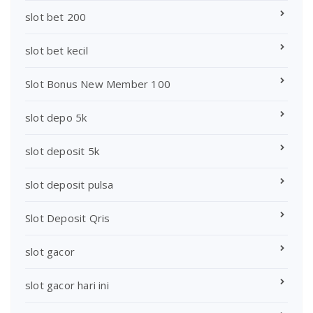
slot bet 200
slot bet kecil
Slot Bonus New Member 100
slot depo 5k
slot deposit 5k
slot deposit pulsa
Slot Deposit Qris
slot gacor
slot gacor hari ini