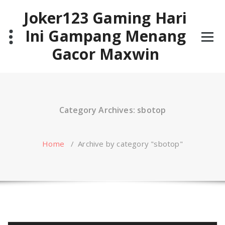
Skip
Joker123 Gaming Hari
to
content
Ini Gampang Menang
Gacor Maxwin
Category Archives: sbotop
Home
/
Archive by category "sbotop"