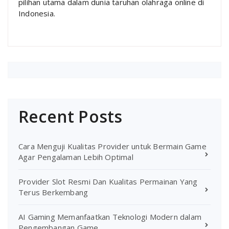
pilihan utama dalam dunia taruhan olahraga online di
Indonesia.
Recent Posts
Cara Menguji Kualitas Provider untuk Bermain Game
Agar Pengalaman Lebih Optimal
Provider Slot Resmi Dan Kualitas Permainan Yang
Terus Berkembang
AI Gaming Memanfaatkan Teknologi Modern dalam
Pengembangan Game