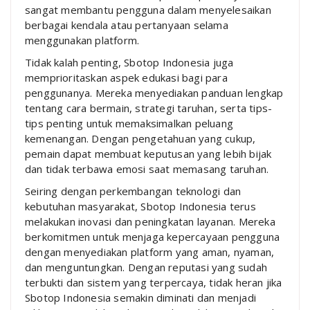
sangat membantu pengguna dalam menyelesaikan
berbagai kendala atau pertanyaan selama
menggunakan platform.
Tidak kalah penting, Sbotop Indonesia juga
memprioritaskan aspek edukasi bagi para
penggunanya. Mereka menyediakan panduan lengkap
tentang cara bermain, strategi taruhan, serta tips-
tips penting untuk memaksimalkan peluang
kemenangan. Dengan pengetahuan yang cukup,
pemain dapat membuat keputusan yang lebih bijak
dan tidak terbawa emosi saat memasang taruhan.
Seiring dengan perkembangan teknologi dan
kebutuhan masyarakat, Sbotop Indonesia terus
melakukan inovasi dan peningkatan layanan. Mereka
berkomitmen untuk menjaga kepercayaan pengguna
dengan menyediakan platform yang aman, nyaman,
dan menguntungkan. Dengan reputasi yang sudah
terbukti dan sistem yang terpercaya, tidak heran jika
Sbotop Indonesia semakin diminati dan menjadi