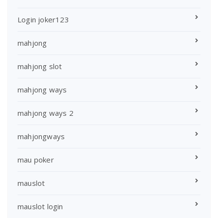
Login joker123
mahjong
mahjong slot
mahjong ways
mahjong ways 2
mahjongways
mau poker
mauslot
mauslot login