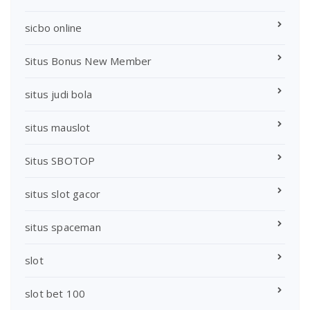
sicbo online
Situs Bonus New Member
situs judi bola
situs mauslot
Situs SBOTOP
situs slot gacor
situs spaceman
slot
slot bet 100