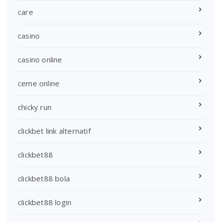
care
casino
casino online
ceme online
chicky run
clickbet link alternatif
clickbet88
clickbet88 bola
clickbet88 login