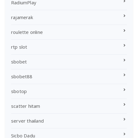
RadiumPlay
rajamerak
roulette online
rtp slot
sbobet
sbobet88
sbotop
scatter hitam
server thailand
Sicbo Dadu