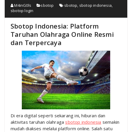
M4inG0ls
sbotop
sbotop
,
sbotop indonesia
,
sbotop login
Sbotop Indonesia: Platform
Taruhan Olahraga Online Resmi
dan Terpercaya
Di era digital seperti sekarang ini, hiburan dan
aktivitas taruhan olahraga
sbotop indonesia
semakin
mudah diakses melalui platform online. Salah satu