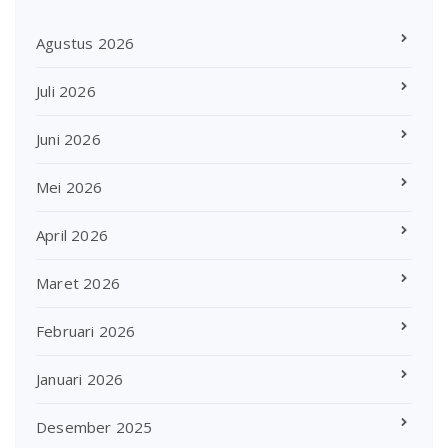
Agustus 2026
Juli 2026
Juni 2026
Mei 2026
April 2026
Maret 2026
Februari 2026
Januari 2026
Desember 2025