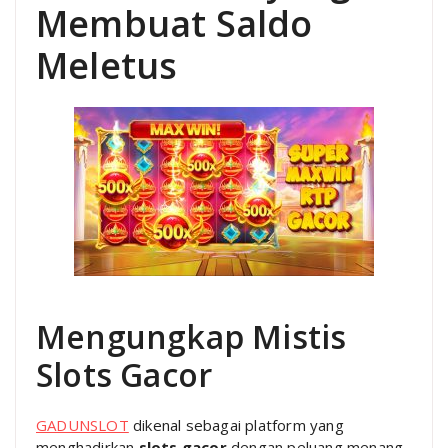
Membuat Saldo
Meletus
Mengungkap Mistis
Slots Gacor
GADUNSLOT
dikenal sebagai platform yang
menghadirkan
slots gacor
dengan peluang menang