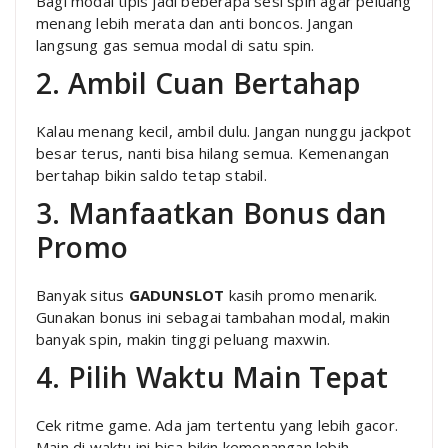
Bagi modal tipis jadi beberapa sesi spin agar peluang
menang lebih merata dan anti boncos. Jangan
langsung gas semua modal di satu spin.
2. Ambil Cuan Bertahap
Kalau menang kecil, ambil dulu. Jangan nunggu jackpot
besar terus, nanti bisa hilang semua. Kemenangan
bertahap bikin saldo tetap stabil.
3. Manfaatkan Bonus dan
Promo
Banyak situs
GADUNSLOT
kasih promo menarik.
Gunakan bonus ini sebagai tambahan modal, makin
banyak spin, makin tinggi peluang maxwin.
4. Pilih Waktu Main Tepat
Cek ritme game. Ada jam tertentu yang lebih gacor.
Main di waktu ini bisa bikin kemenangan lebih