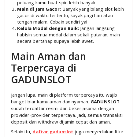
peluang kamu buat spin lebih banyak.
Main di Jam Gacor:
Banyak yang bilang slot lebih
gacor di waktu tertentu, kayak pagi hari atau
tengah malam. Cobain sendiri ya!
Kelola Modal dengan Baik:
Jangan langsung
habisin semua modal dalam sekali putaran, main
secara bertahap supaya lebih awet.
Main Aman dan
Terpercaya di
GADUNSLOT
Jangan lupa, main di platform terpercaya itu wajib
banget biar kamu aman dan nyaman.
GADUNSLOT
sudah terdaftar resmi dan bekerjasama dengan
provider-provider terpercaya. Jadi, semua transaksi
deposit dan withdraw dijamin cepat dan aman.
Selain itu,
daftar gadunslot
juga menyediakan fitur