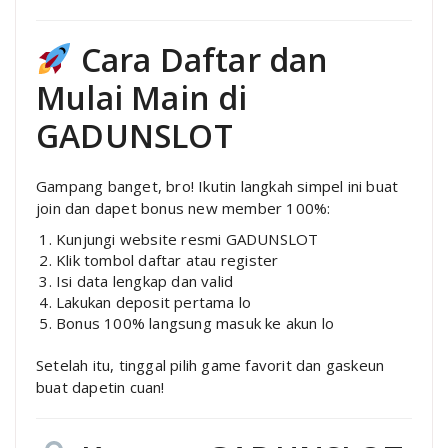
Cara Daftar dan
Mulai Main di
GADUNSLOT
Gampang banget, bro! Ikutin langkah simpel ini buat
join dan dapet bonus new member 100%:
Kunjungi website resmi GADUNSLOT
Klik tombol daftar atau register
Isi data lengkap dan valid
Lakukan deposit pertama lo
Bonus 100% langsung masuk ke akun lo
Setelah itu, tinggal pilih game favorit dan gaskeun
buat dapetin cuan!