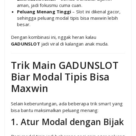
aman, jadi fokusmu cuma cuan.
Peluang Menang Tinggi
– Slot ini dikenal gacor,
sehingga peluang modal tipis bisa maxwin lebih
besar.
Dengan kombinasi ini, nggak heran kalau
GADUNSLOT
jadi viral di kalangan anak muda.
Trik Main GADUNSLOT
Biar Modal Tipis Bisa
Maxwin
Selain keberuntungan, ada beberapa trik smart yang
bisa bantu maksimalkan peluang menang:
1. Atur Modal dengan Bijak