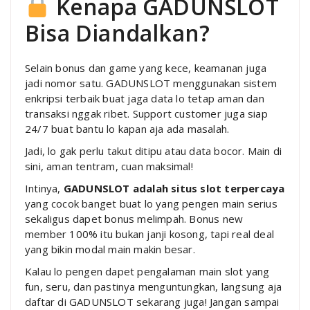
Kenapa GADUNSLOT
Bisa Diandalkan?
Selain bonus dan game yang kece, keamanan juga
jadi nomor satu. GADUNSLOT menggunakan sistem
enkripsi terbaik buat jaga data lo tetap aman dan
transaksi nggak ribet. Support customer juga siap
24/7 buat bantu lo kapan aja ada masalah.
Jadi, lo gak perlu takut ditipu atau data bocor. Main di
sini, aman tentram, cuan maksimal!
Intinya,
GADUNSLOT adalah situs slot terpercaya
yang cocok banget buat lo yang pengen main serius
sekaligus dapet bonus melimpah. Bonus new
member 100% itu bukan janji kosong, tapi real deal
yang bikin modal main makin besar.
Kalau lo pengen dapet pengalaman main slot yang
fun, seru, dan pastinya menguntungkan, langsung aja
daftar di GADUNSLOT sekarang juga! Jangan sampai