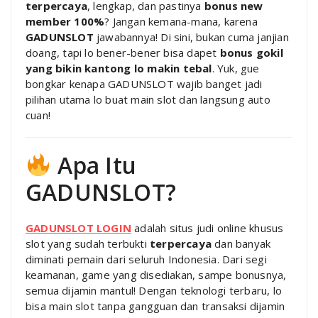
terpercaya
, lengkap, dan pastinya
bonus new
member 100%
? Jangan kemana-mana, karena
GADUNSLOT
jawabannya! Di sini, bukan cuma janjian
doang, tapi lo bener-bener bisa dapet
bonus gokil
yang bikin kantong lo makin tebal
. Yuk, gue
bongkar kenapa GADUNSLOT wajib banget jadi
pilihan utama lo buat main slot dan langsung auto
cuan!
Apa Itu
GADUNSLOT?
GADUNSLOT LOGIN
adalah situs judi online khusus
slot yang sudah terbukti
terpercaya
dan banyak
diminati pemain dari seluruh Indonesia. Dari segi
keamanan, game yang disediakan, sampe bonusnya,
semua dijamin mantul! Dengan teknologi terbaru, lo
bisa main slot tanpa gangguan dan transaksi dijamin