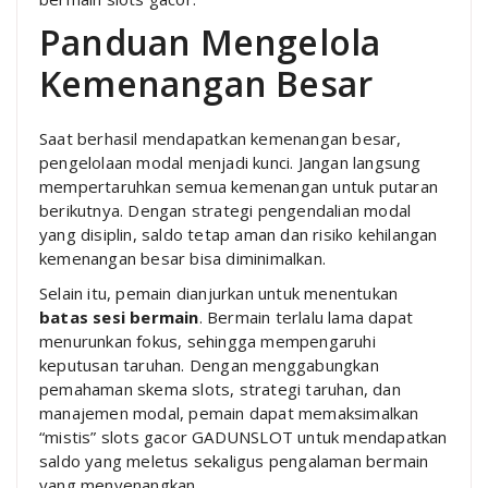
Panduan Mengelola
Kemenangan Besar
Saat berhasil mendapatkan kemenangan besar,
pengelolaan modal menjadi kunci. Jangan langsung
mempertaruhkan semua kemenangan untuk putaran
berikutnya. Dengan strategi pengendalian modal
yang disiplin, saldo tetap aman dan risiko kehilangan
kemenangan besar bisa diminimalkan.
Selain itu, pemain dianjurkan untuk menentukan
batas sesi bermain
. Bermain terlalu lama dapat
menurunkan fokus, sehingga mempengaruhi
keputusan taruhan. Dengan menggabungkan
pemahaman skema slots, strategi taruhan, dan
manajemen modal, pemain dapat memaksimalkan
“mistis” slots gacor GADUNSLOT untuk mendapatkan
saldo yang meletus sekaligus pengalaman bermain
yang menyenangkan.