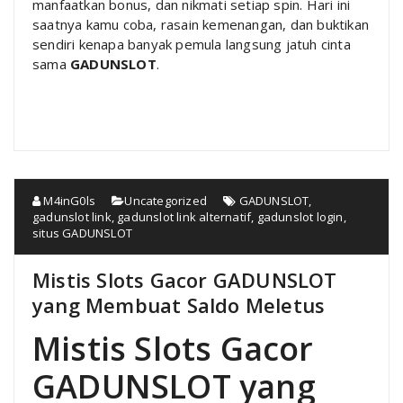
manfaatkan bonus, dan nikmati setiap spin. Hari ini
saatnya kamu coba, rasain kemenangan, dan buktikan
sendiri kenapa banyak pemula langsung jatuh cinta
sama
GADUNSLOT
.
M4inG0ls
Uncategorized
GADUNSLOT
,
gadunslot link
,
gadunslot link alternatif
,
gadunslot login
,
situs GADUNSLOT
Mistis Slots Gacor GADUNSLOT
yang Membuat Saldo Meletus
Mistis Slots Gacor
GADUNSLOT yang