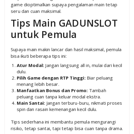
game dioptimalkan supaya pengalaman main tetap
seru dan cuan maksimal.
Tips Main GADUNSLOT
untuk Pemula
Supaya main makin lancar dan hasil maksimal, pemula
bisa ikuti beberapa tips ini:
Atur Modal:
Jangan langsung all in, mulai dari kecil
dulu.
Pilih Game dengan RTP Tinggi:
Biar peluang
menang lebih besar.
Manfaatkan Bonus dan Promo:
Tambah
peluang cuan tanpa keluar modal ekstra.
Main Santai:
Jangan terburu-buru, nikmati proses
spin dan rasain kemenangan kecil dulu.
Tips sederhana ini membantu pemula mengurangi
risiko, tetap santai, tapi tetap bisa cuan tanpa drama.