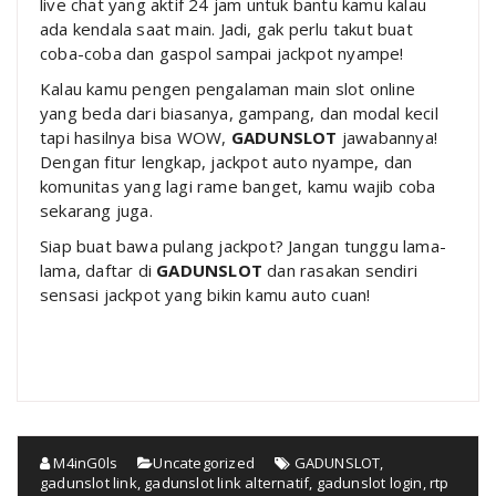
live chat yang aktif 24 jam untuk bantu kamu kalau
ada kendala saat main. Jadi, gak perlu takut buat
coba-coba dan gaspol sampai jackpot nyampe!
Kalau kamu pengen pengalaman main slot online
yang beda dari biasanya, gampang, dan modal kecil
tapi hasilnya bisa WOW,
GADUNSLOT
jawabannya!
Dengan fitur lengkap, jackpot auto nyampe, dan
komunitas yang lagi rame banget, kamu wajib coba
sekarang juga.
Siap buat bawa pulang jackpot? Jangan tunggu lama-
lama, daftar di
GADUNSLOT
dan rasakan sendiri
sensasi jackpot yang bikin kamu auto cuan!
M4inG0ls
Uncategorized
GADUNSLOT
,
gadunslot link
,
gadunslot link alternatif
,
gadunslot login
,
rtp