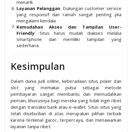
menarik.
Layanan Pelanggan
: Dukungan customer service
yang responsif dan ramah sangat penting jika
mengalami kendala.
Kemudahan Akses dan Tampilan User-
Friendly
: Situs harus mudah diakses melalui
smartphone dan memiliki tampilan yang
sederhana.
Kesimpulan
Dalam dunia judi online, keberadaan situs poker dan
slot yang memakai pulsa sebagai metode
pembayaran sangat membantu dan memudahkan
pemain, khususnya bagi mereka yang tidak ingin ribet
dengan transaksi bank atau e-wallet. Situs-situs yang
telah disebutkan di atas merupakan pilihan terbaik
karena terkenal gacor, terpercaya, dan menawarkan
layanan tanpa ribet.