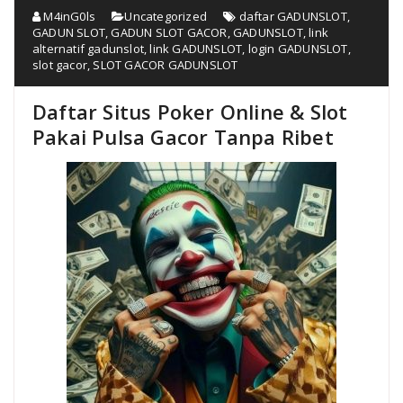
M4inG0ls
Uncategorized
daftar GADUNSLOT
,
GADUN SLOT
,
GADUN SLOT GACOR
,
GADUNSLOT
,
link
alternatif gadunslot
,
link GADUNSLOT
,
login GADUNSLOT
,
slot gacor
,
SLOT GACOR GADUNSLOT
Daftar Situs Poker Online & Slot
Pakai Pulsa Gacor Tanpa Ribet