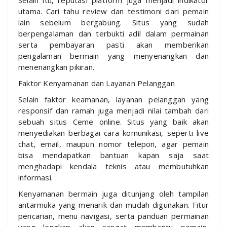
utama. Cari tahu review dan testimoni dari pemain
lain sebelum bergabung. Situs yang sudah
berpengalaman dan terbukti adil dalam permainan
serta pembayaran pasti akan memberikan
pengalaman bermain yang menyenangkan dan
menenangkan pikiran.
Faktor Kenyamanan dan Layanan Pelanggan
Selain faktor keamanan, layanan pelanggan yang
responsif dan ramah juga menjadi nilai tambah dari
sebuah situs Ceme online. Situs yang baik akan
menyediakan berbagai cara komunikasi, seperti live
chat, email, maupun nomor telepon, agar pemain
bisa mendapatkan bantuan kapan saja saat
menghadapi kendala teknis atau membutuhkan
informasi.
Kenyamanan bermain juga ditunjang oleh tampilan
antarmuka yang menarik dan mudah digunakan. Fitur
pencarian, menu navigasi, serta panduan permainan
yang lengkap akan sangat membantu pemain,