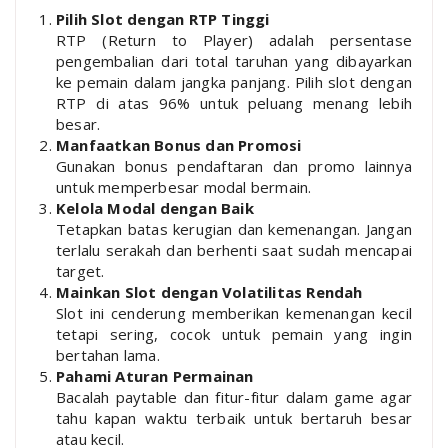
Pilih Slot dengan RTP Tinggi
RTP (Return to Player) adalah persentase
pengembalian dari total taruhan yang dibayarkan
ke pemain dalam jangka panjang. Pilih slot dengan
RTP di atas 96% untuk peluang menang lebih
besar.
Manfaatkan Bonus dan Promosi
Gunakan bonus pendaftaran dan promo lainnya
untuk memperbesar modal bermain.
Kelola Modal dengan Baik
Tetapkan batas kerugian dan kemenangan. Jangan
terlalu serakah dan berhenti saat sudah mencapai
target.
Mainkan Slot dengan Volatilitas Rendah
Slot ini cenderung memberikan kemenangan kecil
tetapi sering, cocok untuk pemain yang ingin
bertahan lama.
Pahami Aturan Permainan
Bacalah paytable dan fitur-fitur dalam game agar
tahu kapan waktu terbaik untuk bertaruh besar
atau kecil.