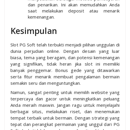
dan penarikan. Ini akan memudahkan Anda
saat melakukan deposit atau menarik
kemenangan.
Kesimpulan
Slot PG Soft telah terbukti menjadi pilihan unggulan di
dunia perjudian online. Dengan desain yang luar
biasa, tema yang beragam, dan potensi kemenangan
yang signifikan, tidak heran jika slot ini memiliki
banyak penggemar. Bonus gede yang ditawarkan
serta fitur menarik membuat pengalaman bermain
semakin seru dan menguntungkan.
Namun, sangat penting untuk memilih website yang
terpercaya dan gacor untuk meningkatkan peluang
Anda meraih maxwin. Jangan ragu untuk menjelajahi
berbagai situs, melakukan riset, dan menemukan
tempat terbaik untuk bermain. Dengan strategi yang
tepat dan perangkat permainan yang unggul dari PG