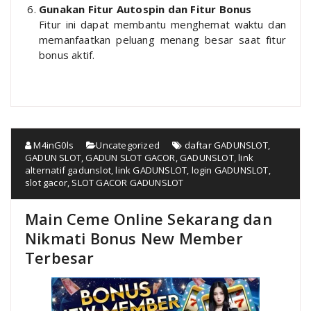
Gunakan Fitur Autospin dan Fitur Bonus
Fitur ini dapat membantu menghemat waktu dan
memanfaatkan peluang menang besar saat fitur
bonus aktif.
M4inG0ls
Uncategorized
daftar GADUNSLOT
,
GADUN SLOT
,
GADUN SLOT GACOR
,
GADUNSLOT
,
link
alternatif gadunslot
,
link GADUNSLOT
,
login GADUNSLOT
,
slot gacor
,
SLOT GACOR GADUNSLOT
Main Ceme Online Sekarang dan
Nikmati Bonus New Member
Terbesar