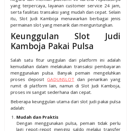
yang terpercaya, layanan customer service 24 jam,
serta fasilitas transaksi yang mudah dan cepat. Selain
itu, Slot Judi Kamboja menawarkan berbagai jenis
permainan slot yang menarik dan menguntungkan.
Keunggulan Slot Judi
Kamboja Pakai Pulsa
Salah satu fitur unggulan dari platform ini adalah
kemudahan dalam melakukan transaksi pembayaran
menggunakan pulsa. Banyak pemain mengeluhkan
proses deposit
GADUNSLOT
dan penarikan yang
rumit di platform lain, namun di Slot Judi Kamboja,
proses ini sangat sederhana dan cepat.
Beberapa keunggulan utama dari slot judi pakai pulsa
adalah:
Mudah dan Praktis
Dengan menggunakan pulsa, pemain tidak perlu
lagi repot-repot mengisi saldo melalui transfer