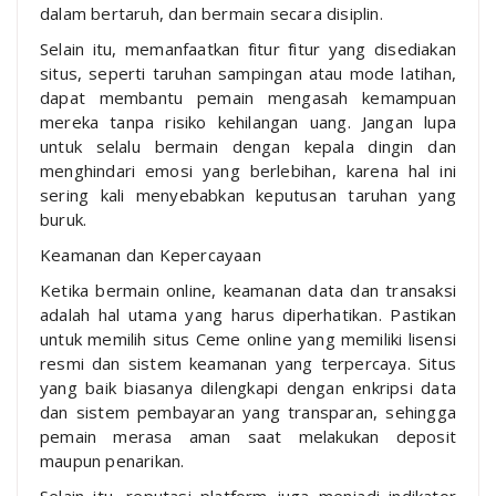
dalam bertaruh, dan bermain secara disiplin.
Selain itu, memanfaatkan fitur fitur yang disediakan
situs, seperti taruhan sampingan atau mode latihan,
dapat membantu pemain mengasah kemampuan
mereka tanpa risiko kehilangan uang. Jangan lupa
untuk selalu bermain dengan kepala dingin dan
menghindari emosi yang berlebihan, karena hal ini
sering kali menyebabkan keputusan taruhan yang
buruk.
Keamanan dan Kepercayaan
Ketika bermain online, keamanan data dan transaksi
adalah hal utama yang harus diperhatikan. Pastikan
untuk memilih situs Ceme online yang memiliki lisensi
resmi dan sistem keamanan yang terpercaya. Situs
yang baik biasanya dilengkapi dengan enkripsi data
dan sistem pembayaran yang transparan, sehingga
pemain merasa aman saat melakukan deposit
maupun penarikan.
Selain itu, reputasi platform juga menjadi indikator