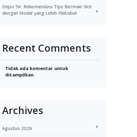
Depo 5K: Rekomendasi Tips Bermain Slot
dengan Modal yang Lebih Fleksibel
Recent Comments
Tidak ada komentar untuk
ditampilkan.
Archives
Agustus 2026