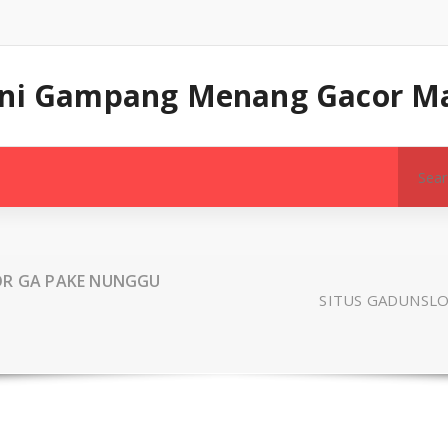
 Ini Gampang Menang Gacor M
Search
for:
OR GA PAKE NUNGGU
SITUS GADUNSLO