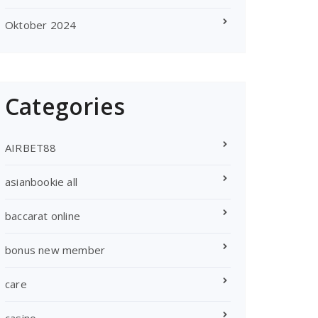
Oktober 2024
Categories
AIRBET88
asianbookie all
baccarat online
bonus new member
care