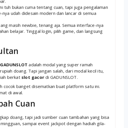
ar.
ini tuh bukan cuma tentang cuan, tapi juga pengalaman
-nya udah didesain modern dan lancar di semua
yang masih newbie, tenang aja. Semua interface-nya
ahan belajar. Tinggal login, pilih game, dan langsung
ultan
 GADUNSLOT
adalah modal yang super ramah
rupiah doang. Tapi jangan salah, dari modal kecil itu,
piah berkat
slot gacor
di GADUNSLOT.
uh cocok banget disematkan buat platform satu ini.
mat di awal.
mbah Cuan
gkap doang, tapi jadi sumber cuan tambahan yang bisa
 mingguan, sampai event jackpot dengan hadiah gila-