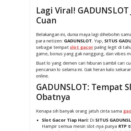
Lagi Viral! GADUNSLOT 
Cuan
Belakangan ini, dunia maya lagi dihebohin sam
para netizen:
GADUNSLOT
. Yup,
SITUS GAD
sebagai tempat
slot gacor
paling legit di ta
game, bonus yang gak nanggung, dan vibes ma
Buat lo yang demen cari hiburan sambil cari c
pencarian lo selama ini. Gak heran kalo sekara
online.
GADUNSLOT: Tempat Sl
Obatnya
Kenapa sih banyak orang jatuh cinta sama
gad
Slot Gacor Tiap Hari:
Di
SITUS GADUNS
Hampir semua mesin slot-nya punya
RTP t