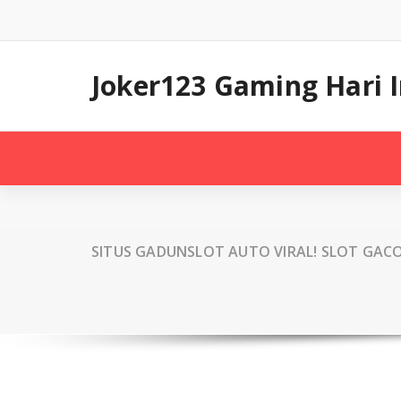
Skip
to
content
Joker123 Gaming Hari
SITUS GADUNSLOT AUTO VIRAL! SLOT GAC