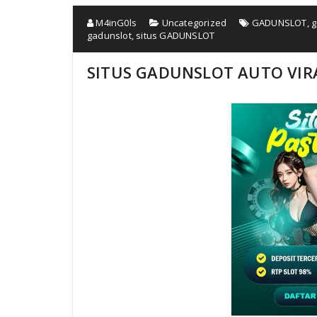
M4inG0ls
Uncategorized
GADUNSLOT
,
g
gadunslot
,
situs GADUNSLOT
SITUS GADUNSLOT AUTO VIR