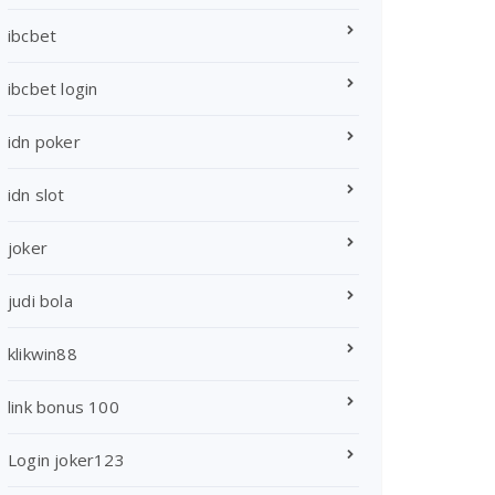
ibcbet
ibcbet login
idn poker
idn slot
joker
judi bola
klikwin88
link bonus 100
Login joker123