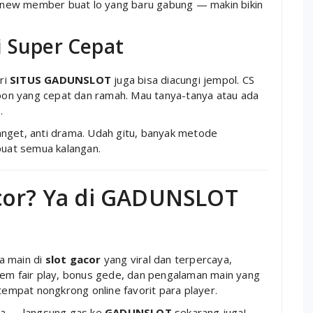
us new member buat lo yang baru gabung — makin bikin
i Super Cepat
ri
SITUS GADUNSLOT
juga bisa diacungi jempol. CS
on yang cepat dan ramah. Mau tanya-tanya atau ada
.
anget, anti drama. Udah gitu, banyak metode
buat semua kalangan.
cor? Ya di GADUNSLOT
a main di
slot gacor
yang viral dan terpercaya,
em fair play, bonus gede, dan pengalaman main yang
tempat nongkrong online favorit para player.
ama — langsung gas ke
GADUNSLOT
sekarang juga!