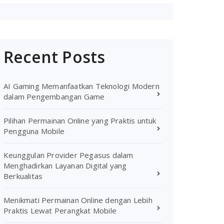
Recent Posts
AI Gaming Memanfaatkan Teknologi Modern
dalam Pengembangan Game
Pilihan Permainan Online yang Praktis untuk
Pengguna Mobile
Keunggulan Provider Pegasus dalam
Menghadirkan Layanan Digital yang
Berkualitas
Menikmati Permainan Online dengan Lebih
Praktis Lewat Perangkat Mobile