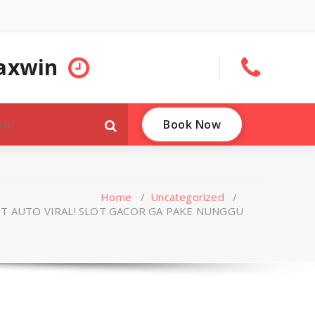
axwin
Book Now
Home
/
Uncategorized
/
T AUTO VIRAL! SLOT GACOR GA PAKE NUNGGU