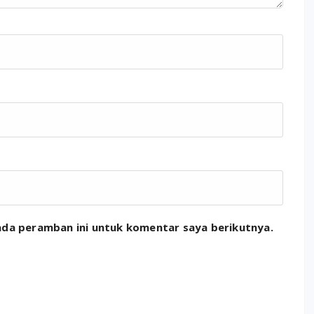
ada peramban ini untuk komentar saya berikutnya.