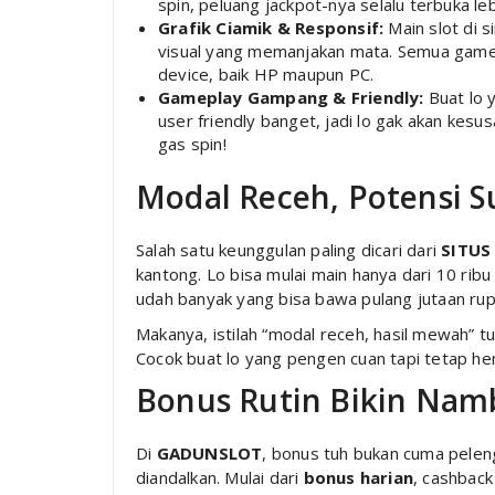
spin, peluang jackpot-nya selalu terbuka leb
Grafik Ciamik & Responsif:
Main slot di s
visual yang memanjakan mata. Semua game
device, baik HP maupun PC.
Gameplay Gampang & Friendly:
Buat lo 
user friendly banget, jadi lo gak akan kesus
gas spin!
Modal Receh, Potensi S
Salah satu keunggulan paling dicari dari
SITUS
kantong. Lo bisa mulai main hanya dari 10 ribu 
udah banyak yang bisa bawa pulang jutaan ru
Makanya, istilah “modal receh, hasil mewah” t
Cocok buat lo yang pengen cuan tapi tetap he
Bonus Rutin Bikin Na
Di
GADUNSLOT
, bonus tuh bukan cuma pelen
diandalkan. Mulai dari
bonus harian
, cashback