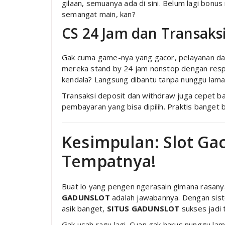
gilaan, semuanya ada di sini. Belum lagi bon
semangat main, kan?
CS 24 Jam dan Transaks
Gak cuma game-nya yang gacor, pelayanan da
mereka stand by 24 jam nonstop dengan resp
kendala? Langsung dibantu tanpa nunggu lama
Transaksi deposit dan withdraw juga cepet b
pembayaran yang bisa dipilih. Praktis banget 
Kesimpulan: Slot Ga
Tempatnya!
Buat lo yang pengen ngerasain gimana rasany
GADUNSLOT
adalah jawabannya. Dengan sist
asik banget,
SITUS GADUNSLOT
sukses jadi 
Gak usah ragu lagi. Cuan gak harus nunggu l