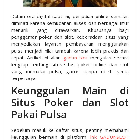
Dalam era digital saat ini, perjudian online semakin
diminati karena kemudahan akses dan berbagai fitur
menarik yang ditawarkan. Khususnya bagi
penggemar poker dan slot, keberadaan situs yang
menyediakan layanan pembayaran menggunakan
pulsa menjadi nilai tambah karena lebih praktis dan
cepat. Artikel ini akan
gadun slot
mengulas secara
lengkap tentang situs-situs poker online dan slot
yang memakai pulsa, gacor, tanpa ribet, serta
terpercaya.
Keunggulan Main di
Situs Poker dan Slot
Pakai Pulsa
Sebelum masuk ke daftar situs, penting memahami
keunggulan bermain di platform
link GADUNSLOT