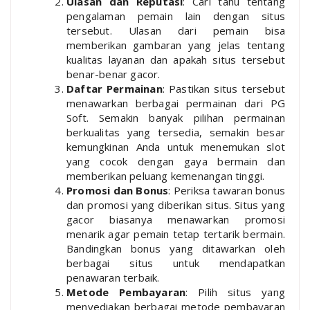
Ulasan dan Reputasi
: Cari tahu tentang
pengalaman pemain lain dengan situs
tersebut. Ulasan dari pemain bisa
memberikan gambaran yang jelas tentang
kualitas layanan dan apakah situs tersebut
benar-benar gacor.
Daftar Permainan
: Pastikan situs tersebut
menawarkan berbagai permainan dari PG
Soft. Semakin banyak pilihan permainan
berkualitas yang tersedia, semakin besar
kemungkinan Anda untuk menemukan slot
yang cocok dengan gaya bermain dan
memberikan peluang kemenangan tinggi.
Promosi dan Bonus
: Periksa tawaran bonus
dan promosi yang diberikan situs. Situs yang
gacor biasanya menawarkan promosi
menarik agar pemain tetap tertarik bermain.
Bandingkan bonus yang ditawarkan oleh
berbagai situs untuk mendapatkan
penawaran terbaik.
Metode Pembayaran
: Pilih situs yang
menyediakan berbagai metode pembayaran