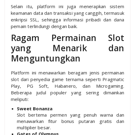
Selain itu, platform ini juga menerapkan sistem
keamanan data dan transaksi yang canggih, termasuk
enkripsi SSL, sehingga informasi pribadi dan dana
pemain terlindungi dengan baik.
Ragam Permainan Slot
yang Menarik dan
Menguntungkan
Platform ini menawarkan beragam jenis permainan
slot dari penyedia game ternama seperti Pragmatic
Play, PG Soft, Habanero, dan Microgaming.
Beberapa judul populer yang sering dimainkan
meliputi:
Sweet Bonanza
Slot bertema permen yang penuh warna dan
menawarkan fitur bonus putaran gratis dan
multiplier besar.
Gates of Olympus