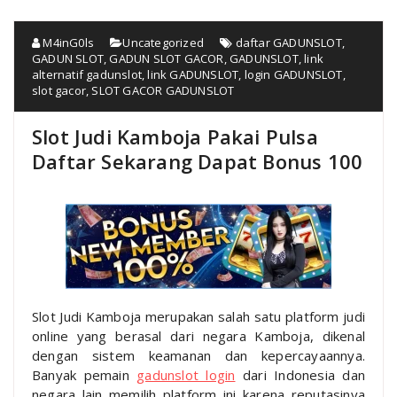
M4inG0ls
Uncategorized
daftar GADUNSLOT
,
GADUN SLOT
,
GADUN SLOT GACOR
,
GADUNSLOT
,
link
alternatif gadunslot
,
link GADUNSLOT
,
login GADUNSLOT
,
slot gacor
,
SLOT GACOR GADUNSLOT
Slot Judi Kamboja Pakai Pulsa
Daftar Sekarang Dapat Bonus 100
Slot Judi Kamboja merupakan salah satu platform judi
online yang berasal dari negara Kamboja, dikenal
dengan sistem keamanan dan kepercayaannya.
Banyak pemain
gadunslot login
dari Indonesia dan
negara lain memilih platform ini karena reputasinya