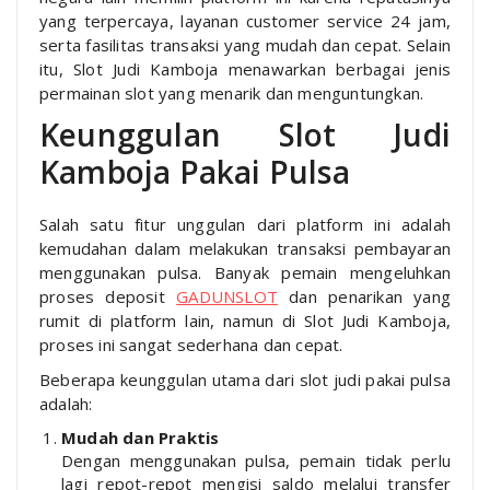
yang terpercaya, layanan customer service 24 jam,
serta fasilitas transaksi yang mudah dan cepat. Selain
itu, Slot Judi Kamboja menawarkan berbagai jenis
permainan slot yang menarik dan menguntungkan.
Keunggulan Slot Judi
Kamboja Pakai Pulsa
Salah satu fitur unggulan dari platform ini adalah
kemudahan dalam melakukan transaksi pembayaran
menggunakan pulsa. Banyak pemain mengeluhkan
proses deposit
GADUNSLOT
dan penarikan yang
rumit di platform lain, namun di Slot Judi Kamboja,
proses ini sangat sederhana dan cepat.
Beberapa keunggulan utama dari slot judi pakai pulsa
adalah:
Mudah dan Praktis
Dengan menggunakan pulsa, pemain tidak perlu
lagi repot-repot mengisi saldo melalui transfer