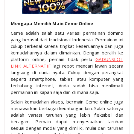
Mengapa Memilih Main Ceme Online
Ceme adalah salah satu variasi permainan domino
yang berasal dari tradisional Indonesia. Permainan ini
cukup terkenal karena tingkat keseruannya dan juga
kemudahannya dalam dimainkan. Dengan beralih ke
platform online, pemain tidak perlu
GADUNSLOT
LINK ALTERNATIF
lagi repot mencari lawan secara
langsung di dunia nyata. Cukup dengan perangkat
seperti smartphone, tablet, atau komputer yang
terhubung internet, Anda sudah bisa menikmati
permainan ini kapan saja dan di mana saja.
Selain kemudahan akses, bermain Ceme online juga
menawarkan berbagai keuntungan lain. Salah satunya
adalah variasi taruhan yang lebih fleksibel dan
beragam. Pemain dapat menyesuaikan taruhan
sesuai dengan modal yang dimiliki, mulai dari taruhan