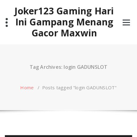
Skip
Joker123 Gaming Hari
to
content
Ini Gampang Menang
Gacor Maxwin
Tag Archives: login GADUNSLOT
Home
/
Posts tagged "login GADUNSLOT"