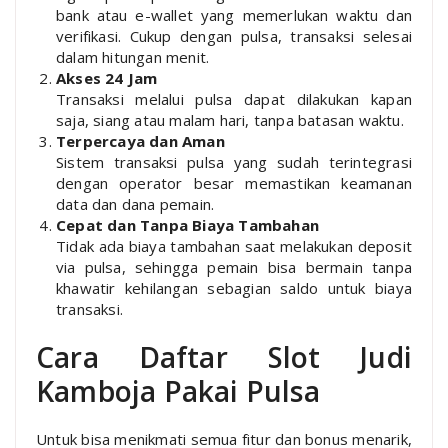
bank atau e-wallet yang memerlukan waktu dan
verifikasi. Cukup dengan pulsa, transaksi selesai
dalam hitungan menit.
Akses 24 Jam
Transaksi melalui pulsa dapat dilakukan kapan
saja, siang atau malam hari, tanpa batasan waktu.
Terpercaya dan Aman
Sistem transaksi pulsa yang sudah terintegrasi
dengan operator besar memastikan keamanan
data dan dana pemain.
Cepat dan Tanpa Biaya Tambahan
Tidak ada biaya tambahan saat melakukan deposit
via pulsa, sehingga pemain bisa bermain tanpa
khawatir kehilangan sebagian saldo untuk biaya
transaksi.
Cara Daftar Slot Judi
Kamboja Pakai Pulsa
Untuk bisa menikmati semua fitur dan bonus menarik,