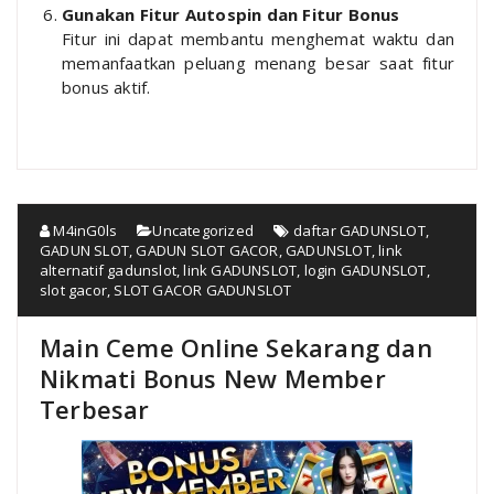
Gunakan Fitur Autospin dan Fitur Bonus
Fitur ini dapat membantu menghemat waktu dan
memanfaatkan peluang menang besar saat fitur
bonus aktif.
M4inG0ls
Uncategorized
daftar GADUNSLOT
,
GADUN SLOT
,
GADUN SLOT GACOR
,
GADUNSLOT
,
link
alternatif gadunslot
,
link GADUNSLOT
,
login GADUNSLOT
,
slot gacor
,
SLOT GACOR GADUNSLOT
Main Ceme Online Sekarang dan
Nikmati Bonus New Member
Terbesar