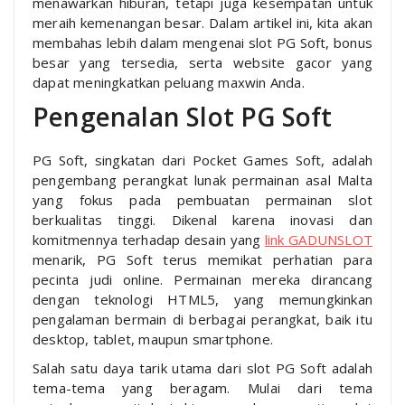
menawarkan hiburan, tetapi juga kesempatan untuk
meraih kemenangan besar. Dalam artikel ini, kita akan
membahas lebih dalam mengenai slot PG Soft, bonus
besar yang tersedia, serta website gacor yang
dapat meningkatkan peluang maxwin Anda.
Pengenalan Slot PG Soft
PG Soft, singkatan dari Pocket Games Soft, adalah
pengembang perangkat lunak permainan asal Malta
yang fokus pada pembuatan permainan slot
berkualitas tinggi. Dikenal karena inovasi dan
komitmennya terhadap desain yang
link GADUNSLOT
menarik, PG Soft terus memikat perhatian para
pecinta judi online. Permainan mereka dirancang
dengan teknologi HTML5, yang memungkinkan
pengalaman bermain di berbagai perangkat, baik itu
desktop, tablet, maupun smartphone.
Salah satu daya tarik utama dari slot PG Soft adalah
tema-tema yang beragam. Mulai dari tema