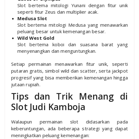
Slot bertema mitologi Yunani dengan fitur unik
seperti fitur Zeus dan multiplier acak.
Medusa Slot
Slot bertema mitologi Medusa yang menawarkan
peluang besar untuk kemenangan besar.
Wild West Gold
Slot bertema koboi dan suasana barat yang
menyenangkan dan menguntungkan.
Setiap permainan menawarkan fitur unik, seperti
putaran gratis, simbol wild dan scatter, serta jackpot
progresif yang bisa memberikan kemenangan hingga
jutaan rupiah.
Tips dan Trik Menang di
Slot Judi Kamboja
Walaupun permainan slot didasarkan pada
keberuntungan, ada beberapa strategi yang dapat
meningkatkan peluang kemenangan: