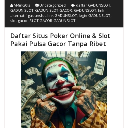
M4inG0ls
Uncategorized
daftar GADUNSLOT
,
GADUN SLOT
,
GADUN SLOT GACOR
,
GADUNSLOT
,
link
alternatif gadunslot
,
link GADUNSLOT
,
login GADUNSLOT
,
slot gacor
,
SLOT GACOR GADUNSLOT
Daftar Situs Poker Online & Slot
Pakai Pulsa Gacor Tanpa Ribet