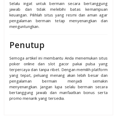
Selalu ingat untuk bermain secara bertanggung
jawab dan tidak melebihi batas kemampuan
keuangan. Pilihlah situs yang resmi dan aman agar
pengalaman bermain tetap menyenangkan dan
menguntungkan.
Penutup
Semoga artikel ini membantu Anda menemukan situs
poker online dan slot gacor pakai pulsa yang
terpercaya dan tanpa ribet. Dengan memilih platform
yang tepat, peluang menang akan lebih besar dan
pengalaman bermain menjadi semakin
menyenangkan. Jangan lupa selalu bermain secara
bertanggung jawab dan manfaatkan bonus serta
promo menarik yang tersedia.