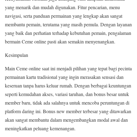
yang menarik dan mudah digunakan. Fitur pencarian, menu
navigasi, serta panduan permainan yang lengkap akan sangat
membantu pemain, terutama yang masih pemula. Dengan layanan
yang baik dan perhatian terhadap kebutuhan pemain, pengalaman
bermain Ceme online pasti akan semakin menyenangkan.
Kesimpulan
Main Ceme online saat ini menjadi pilihan yang tepat bagi pecinta
permainan kartu tradisional yang ingin merasakan sensasi dan
keseruan tanpa harus keluar rumah. Dengan berbagai keuntungan
seperti kemudahan akses, variasi taruhan, dan bonus besar untuk
member baru, tidak ada salahnya untuk mencoba peruntungan di
platform daring ini. Bonus new member terbesar yang ditawarkan
akan sangat membantu dalam mengembangkan modal awal dan
meningkatkan peluang kemenangan.