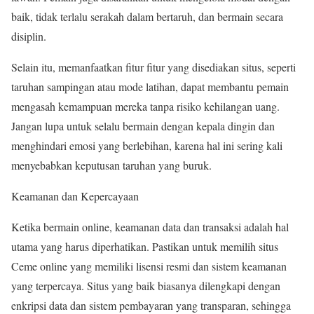
baik, tidak terlalu serakah dalam bertaruh, dan bermain secara
disiplin.
Selain itu, memanfaatkan fitur fitur yang disediakan situs, seperti
taruhan sampingan atau mode latihan, dapat membantu pemain
mengasah kemampuan mereka tanpa risiko kehilangan uang.
Jangan lupa untuk selalu bermain dengan kepala dingin dan
menghindari emosi yang berlebihan, karena hal ini sering kali
menyebabkan keputusan taruhan yang buruk.
Keamanan dan Kepercayaan
Ketika bermain online, keamanan data dan transaksi adalah hal
utama yang harus diperhatikan. Pastikan untuk memilih situs
Ceme online yang memiliki lisensi resmi dan sistem keamanan
yang terpercaya. Situs yang baik biasanya dilengkapi dengan
enkripsi data dan sistem pembayaran yang transparan, sehingga