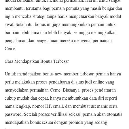
membantu, terutama bagi pemain pemula yang masih belajar dan
ingin mencoba strategi tanpa harus mengeluarkan banyak modal
awal. Selain itu, bonus ini juga memungkinkan pemain untuk
bermain lebih lama dan lebih banyak, sehingga meningkatkan
pengalaman dan pengetahuan mereka mengenai permainan
Ceme.
Cara Mendapatkan Bonus Terbesar
Untuk mendapatkan bonus new member terbesar, pemain hanya
perlu melakukan proses pendaftaran di situs judi online yang
menyediakan permainan Ceme. Biasanya, proses pendaftaran
cukup mudah dan cepat, hanya membutuhkan data diri seperti
nama lengkap, nomor HP, email, dan membuat username serta
password. Setelah proses verifikasi selesai, pemain akan otomatis
mendapatkan bonus sesuai dengan promosi yang sedang