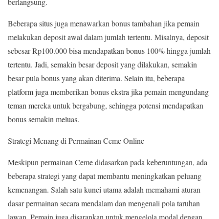
berlangsung.
Beberapa situs juga menawarkan bonus tambahan jika pemain
melakukan deposit awal dalam jumlah tertentu. Misalnya, deposit
sebesar Rp100.000 bisa mendapatkan bonus 100% hingga jumlah
tertentu. Jadi, semakin besar deposit yang dilakukan, semakin
besar pula bonus yang akan diterima. Selain itu, beberapa
platform juga memberikan bonus ekstra jika pemain mengundang
teman mereka untuk bergabung, sehingga potensi mendapatkan
bonus semakin meluas.
Strategi Menang di Permainan Ceme Online
Meskipun permainan Ceme didasarkan pada keberuntungan, ada
beberapa strategi yang dapat membantu meningkatkan peluang
kemenangan. Salah satu kunci utama adalah memahami aturan
dasar permainan secara mendalam dan mengenali pola taruhan
lawan. Pemain juga disarankan untuk mengelola modal dengan