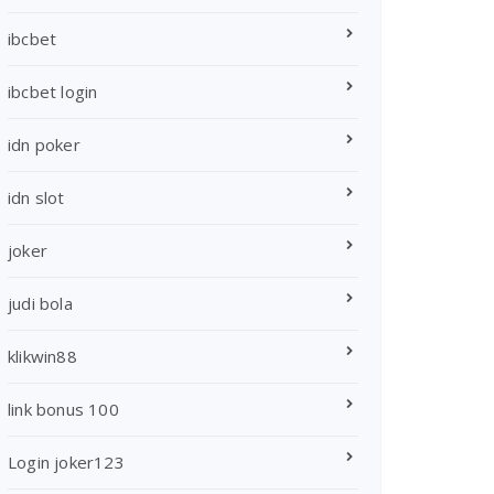
ibcbet
ibcbet login
idn poker
idn slot
joker
judi bola
klikwin88
link bonus 100
Login joker123