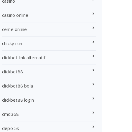
casino
casino online
ceme online
chicky run
clickbet link alternatif
clickbet88
clickbet88 bola
clickbet88 login
cmd368
depo 5k