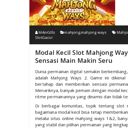
M4inG0ls
mahjong
,
mahjong ways
Mahj
SlotGacor
Modal Kecil Slot Mahjong Ways
Sensasi Main Makin Seru
Dunia permainan digital semakin berkembang, 
adalah Mahjong Ways 2. Game ini dikenal d
bertahap dan memberikan sensasi permaina
Menariknya, banyak pemain dengan modal kecil
ritme permainannya yang dinamis dan tidak terla
Di berbagai komunitas, topik tentang slo
bagaimana modal kecil bisa tetap memberikan 
melalui situs online mahjong ways 1&2, ba
yang stabil dan pilihan permainan yang lengkap