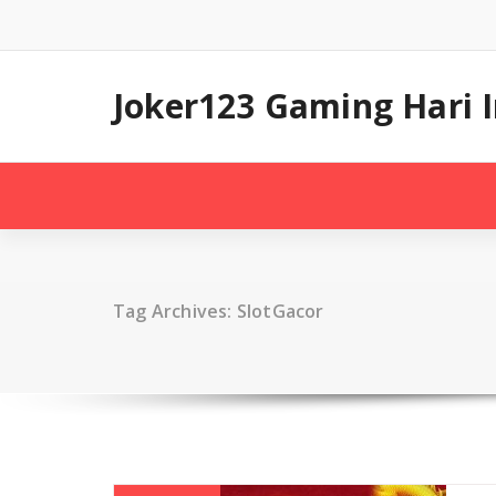
Skip
to
content
Joker123 Gaming Hari
Tag Archives: SlotGacor