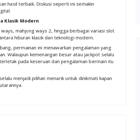
 hasil terbaik. Diskusi seperti ini semakin
ital.
sa Klasik Modern
ays, mahjong ways 2, hingga berbagai variasi slot
ntara hiburan klasik dan teknologi modern.
mbang, permainan ini menawarkan pengalaman yang
tan. Walaupun kemenangan besar atau jackpot selalu
 terletak pada keseruan dan pengalaman bermain itu
selalu menjadi pilihan menarik untuk dinikmati kapan
utarannya.