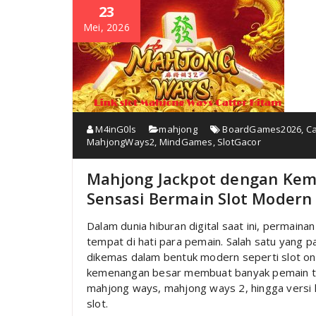
23
Mei, 2026
M4inG0ls
mahjong
BoardGames2026
,
C
MahjongWays2
,
MindGames
,
SlotGacor
Mahjong Jackpot dengan Keme
Sensasi Bermain Slot Modern
Dalam dunia hiburan digital saat ini, permain
tempat di hati para pemain. Salah satu yang 
dikemas dalam bentuk modern seperti slot onli
kemenangan besar membuat banyak pemain ter
mahjong ways, mahjong ways 2, hingga versi l
slot.