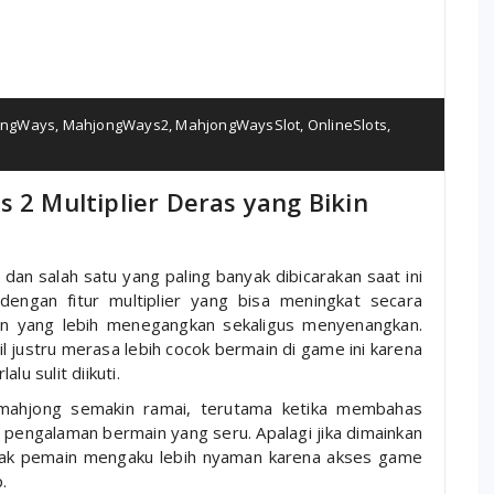
ongWays
,
MahjongWays2
,
MahjongWaysSlot
,
OnlineSlots
,
 2 Multiplier Deras yang Bikin
dan salah satu yang paling banyak dibicarakan saat ini
engan fitur multiplier yang bisa meningkat secara
n yang lebih menegangkan sekaligus menyenangkan.
 justru merasa lebih cocok bermain di game ini karena
lu sulit diikuti.
t mahjong semakin ramai, terutama ketika membahas
pengalaman bermain yang seru. Apalagi jika dimainkan
nyak pemain mengaku lebih nyaman karena akses game
.