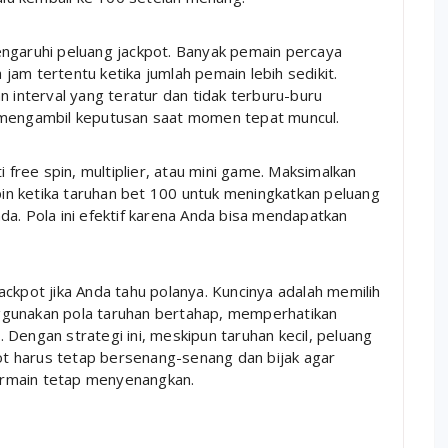
engaruhi peluang jackpot. Banyak pemain percaya
am tertentu ketika jumlah pemain lebih sedikit.
n interval yang teratur dan tidak terburu-buru
 mengambil keputusan saat momen tepat muncul.
i free spin, multiplier, atau mini game. Maksimalkan
spin ketika taruhan bet 100 untuk meningkatkan peluang
da. Pola ini efektif karena Anda bisa mendapatkan
ckpot jika Anda tahu polanya. Kuncinya adalah memilih
gunakan pola taruhan bertahap, memperhatikan
Dengan strategi ini, meskipun taruhan kecil, peluang
lot harus tetap bersenang-senang dan bijak agar
ermain tetap menyenangkan.