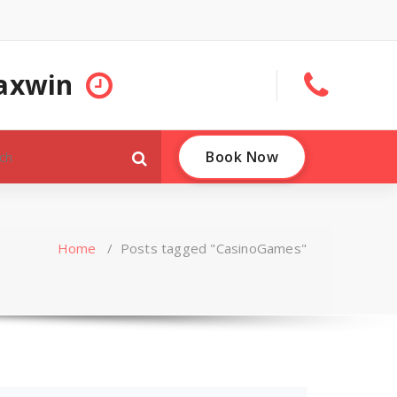
axwin
Book Now
Home
/
Posts tagged "CasinoGames"