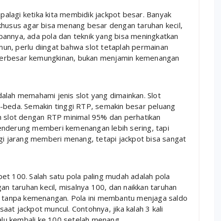
alagi ketika kita membidik jackpot besar. Banyak
khusus agar bisa menang besar dengan taruhan kecil,
annya, ada pola dan teknik yang bisa meningkatkan
un, perlu diingat bahwa slot tetaplah permainan
perbesar kemungkinan, bukan menjamin kemenangan
alah memahami jenis slot yang dimainkan. Slot
a-beda. Semakin tinggi RTP, semakin besar peluang
ih slot dengan RTP minimal 95% dan perhatikan
h cenderung memberi kemenangan lebih sering, tapi
inggi jarang memberi menang, tetapi jackpot bisa sangat
et 100. Salah satu pola paling mudah adalah pola
an taruhan kecil, misalnya 100, dan naikkan taruhan
an tanpa kemenangan. Pola ini membantu menjaga saldo
at jackpot muncul. Contohnya, jika kalah 3 kali
lalu kembali ke 100 setelah menang.