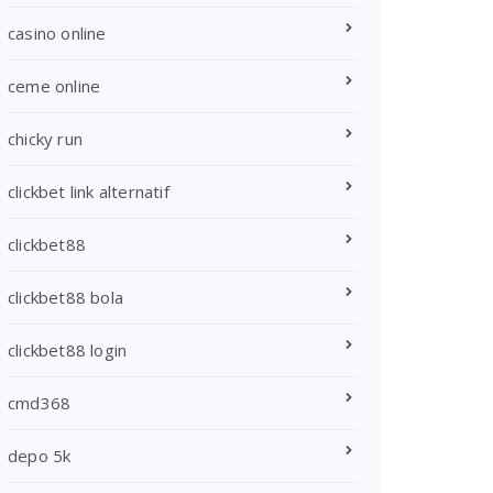
casino online
ceme online
chicky run
clickbet link alternatif
clickbet88
clickbet88 bola
clickbet88 login
cmd368
depo 5k