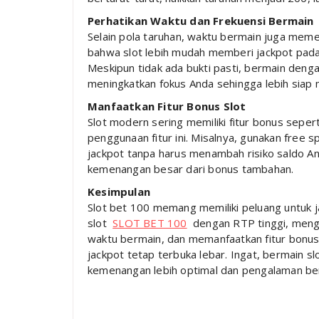
Perhatikan Waktu dan Frekuensi Bermain
Selain pola taruhan, waktu bermain juga mem
bahwa slot lebih mudah memberi jackpot pada j
Meskipun tidak ada bukti pasti, bermain denga
meningkatkan fokus Anda sehingga lebih siap
Manfaatkan Fitur Bonus Slot
Slot modern sering memiliki fitur bonus sepert
penggunaan fitur ini. Misalnya, gunakan free 
jackpot tanpa harus menambah risiko saldo An
kemenangan besar dari bonus tambahan.
Kesimpulan
Slot bet 100 memang memiliki peluang untuk ja
slot
SLOT BET 100
dengan RTP tinggi, meng
waktu bermain, dan memanfaatkan fitur bonus. 
jackpot tetap terbuka lebar. Ingat, bermain s
kemenangan lebih optimal dan pengalaman b