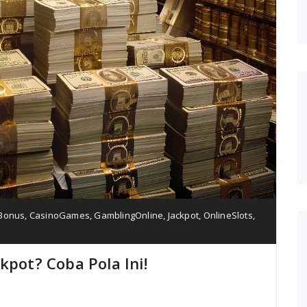
Bonus
,
CasinoGames
,
GamblingOnline
,
Jackpot
,
OnlineSlots
,
kpot? Coba Pola Ini!