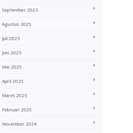
September 2025
Agustus 2025
Juli 2025
Juni 2025
Mei 2025
April 2025
Maret 2025
Februari 2025
November 2024