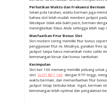
Perhatikan Waktu dan Frekuensi Bermain
Selain pola taruhan, waktu bermain juga mem
bahwa slot lebih mudah memberi jackpot pada j
Meskipun tidak ada bukti pasti, bermain denga
meningkatkan fokus Anda sehingga lebih siap
Manfaatkan Fitur Bonus Slot
Slot modern sering memiliki fitur bonus sepert
penggunaan fitur ini. Misalnya, gunakan free 
jackpot tanpa harus menambah risiko saldo An
kemenangan besar dari bonus tambahan.
Kesimpulan
Slot bet 100 memang memiliki peluang untuk ja
slot
SLOT BET 100
dengan RTP tinggi, meng
waktu bermain, dan memanfaatkan fitur bonus. 
jackpot tetap terbuka lebar. Ingat, bermain s
kemenangan lebih optimal dan pengalaman b