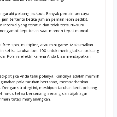
engaruhi peluang jackpot. Banyak pemain percaya
am tertentu ketika jumlah pemain lebih sedikit.
n interval yang teratur dan tidak terburu-buru
 mengambil keputusan saat momen tepat muncul.
i free spin, multiplier, atau mini game. Maksimalkan
spin ketika taruhan bet 100 untuk meningkatkan peluang
da. Pola ini efektif karena Anda bisa mendapatkan
ckpot jika Anda tahu polanya. Kuncinya adalah memilih
gunakan pola taruhan bertahap, memperhatikan
Dengan strategi ini, meskipun taruhan kecil, peluang
lot harus tetap bersenang-senang dan bijak agar
ermain tetap menyenangkan.