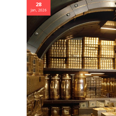
28
Jan, 2026