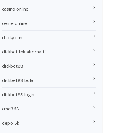
casino online
ceme online
chicky run
clickbet link alternatif
clickbet88
clickbet88 bola
clickbet88 login
cmd368
depo 5k