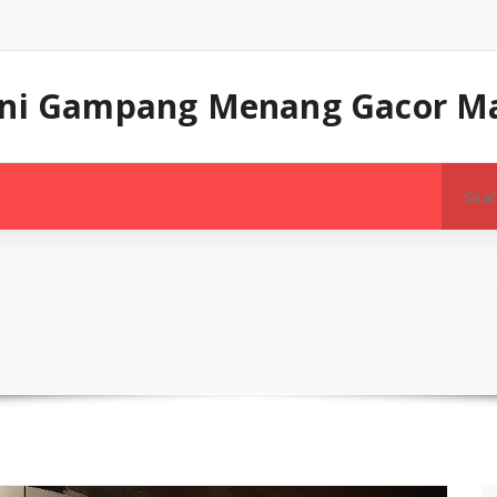
 Ini Gampang Menang Gacor M
Search
for: