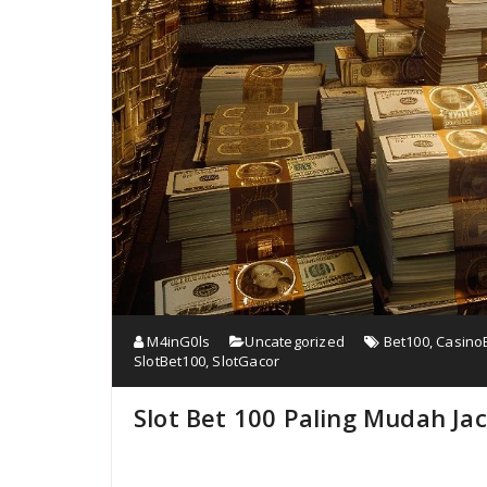
M4inG0ls
Uncategorized
Bet100
,
Casino
SlotBet100
,
SlotGacor
Slot Bet 100 Paling Mudah Jac