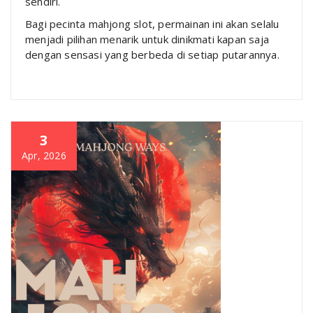
sendiri.
Bagi pecinta mahjong slot, permainan ini akan selalu
menjadi pilihan menarik untuk dinikmati kapan saja
dengan sensasi yang berbeda di setiap putarannya.
3
Apr, 2026