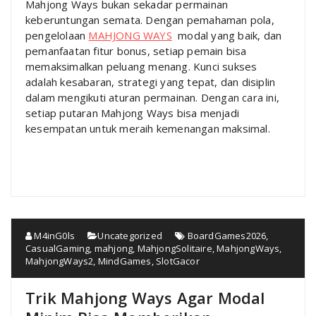
Mahjong Ways bukan sekadar permainan
keberuntungan semata. Dengan pemahaman pola,
pengelolaan
MAHJONG WAYS
modal yang baik, dan
pemanfaatan fitur bonus, setiap pemain bisa
memaksimalkan peluang menang. Kunci sukses
adalah kesabaran, strategi yang tepat, dan disiplin
dalam mengikuti aturan permainan. Dengan cara ini,
setiap putaran Mahjong Ways bisa menjadi
kesempatan untuk meraih kemenangan maksimal.
M4inG0ls
Uncategorized
BoardGames2026
,
CasualGaming
,
mahjong
,
MahjongSolitaire
,
MahjongWays
,
MahjongWays2
,
MindGames
,
SlotGacor
Trik Mahjong Ways Agar Modal