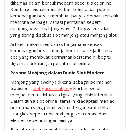
dikemas dalam bentuk modern seperti slot online.
Kombinasi visual menarik, fitur bonus, dan potensi
kemenangan besar membuat banyak pemain tertarik
mencoba berbagai variasi permainan seperti
mahjong ways, mahjong ways 2, hingga versi lain
yang sering disebut slot mahjong atau mahjong slot.
Artikel ini akan membahas bagaimana sensasi
kemenangan besar atau jackpot bisa terjadi, serta
apa yang membuat permainan bertema ini begitu
digemari di kalangan pecinta slot online.
Pesona Mahjong dalam Dunia Slot Modern
Mahjong yang awalnya dikenal sebagai permainan
tradisional
slot gacor mahjong
kini berevolusi
menjadi bentuk hiburan digital yang lebih interaktif.
Dalam dunia slot online, tema ini diadaptasi menjadi
permainan yang penuh warna dengan simbol khas
Tiongkok seperti ubin mahjong, koin emas, dan
elemen keberuntungan lainnya.
Banyak pemain menyukai konsep ini karena selain