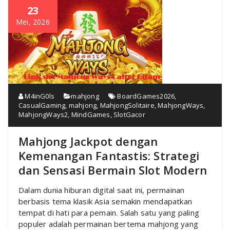
23
Mei, 2026
M4inG0ls
mahjong
BoardGames2026
,
CasualGaming
,
mahjong
,
MahjongSolitaire
,
MahjongWays
,
MahjongWays2
,
MindGames
,
SlotGacor
Mahjong Jackpot dengan
Kemenangan Fantastis: Strategi
dan Sensasi Bermain Slot Modern
Dalam dunia hiburan digital saat ini, permainan
berbasis tema klasik Asia semakin mendapatkan
tempat di hati para pemain. Salah satu yang paling
populer adalah permainan bertema mahjong yang