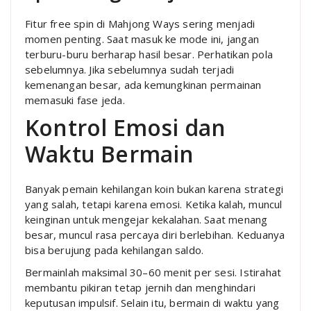
Fitur free spin di Mahjong Ways sering menjadi
momen penting. Saat masuk ke mode ini, jangan
terburu-buru berharap hasil besar. Perhatikan pola
sebelumnya. Jika sebelumnya sudah terjadi
kemenangan besar, ada kemungkinan permainan
memasuki fase jeda.
Kontrol Emosi dan
Waktu Bermain
Banyak pemain kehilangan koin bukan karena strategi
yang salah, tetapi karena emosi. Ketika kalah, muncul
keinginan untuk mengejar kekalahan. Saat menang
besar, muncul rasa percaya diri berlebihan. Keduanya
bisa berujung pada kehilangan saldo.
Bermainlah maksimal 30–60 menit per sesi. Istirahat
membantu pikiran tetap jernih dan menghindari
keputusan impulsif. Selain itu, bermain di waktu yang