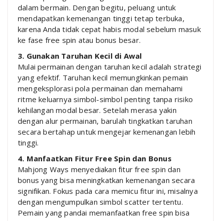
dalam bermain. Dengan begitu, peluang untuk
mendapatkan kemenangan tinggi tetap terbuka,
karena Anda tidak cepat habis modal sebelum masuk
ke fase free spin atau bonus besar.
3. Gunakan Taruhan Kecil di Awal
Mulai permainan dengan taruhan kecil adalah strategi
yang efektif. Taruhan kecil memungkinkan pemain
mengeksplorasi pola permainan dan memahami
ritme keluarnya simbol-simbol penting tanpa risiko
kehilangan modal besar. Setelah merasa yakin
dengan alur permainan, barulah tingkatkan taruhan
secara bertahap untuk mengejar kemenangan lebih
tinggi.
4. Manfaatkan Fitur Free Spin dan Bonus
Mahjong Ways menyediakan fitur free spin dan
bonus yang bisa meningkatkan kemenangan secara
signifikan. Fokus pada cara memicu fitur ini, misalnya
dengan mengumpulkan simbol scatter tertentu.
Pemain yang pandai memanfaatkan free spin bisa