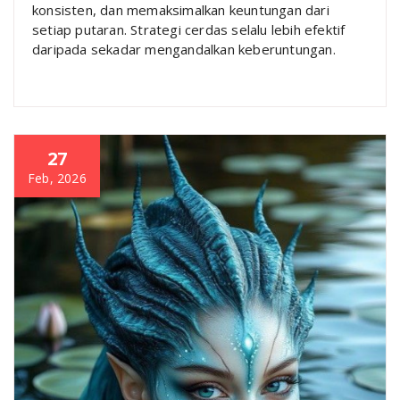
konsisten, dan memaksimalkan keuntungan dari
setiap putaran. Strategi cerdas selalu lebih efektif
daripada sekadar mengandalkan keberuntungan.
27
Feb, 2026