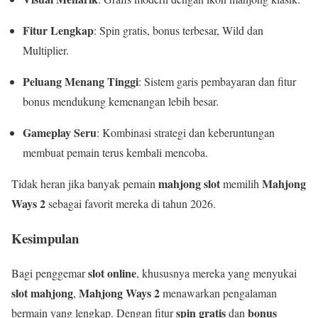
Fitur Lengkap
: Spin gratis, bonus terbesar, Wild dan
Multiplier.
Peluang Menang Tinggi
: Sistem garis pembayaran dan fitur
bonus mendukung kemenangan lebih besar.
Gameplay Seru
: Kombinasi strategi dan keberuntungan
membuat pemain terus kembali mencoba.
mahjong slot
Mahjong
Tidak heran jika banyak pemain
memilih
Ways 2
sebagai favorit mereka di tahun 2026.
Kesimpulan
slot online
Bagi penggemar
, khususnya mereka yang menyukai
slot mahjong
Mahjong Ways 2
,
menawarkan pengalaman
spin gratis
bonus
bermain yang lengkap. Dengan fitur
dan