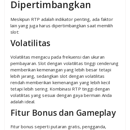
Dipertimbangkan
Meskipun RTP adalah indikator penting, ada faktor
lain yang juga harus dipertimbangkan saat memilih
slot:
Volatilitas
Volatilitas mengacu pada frekuensi dan ukuran
pembayaran. Slot dengan volatilitas tinggi cenderung
memberikan kemenangan yang lebih besar tetapi
lebih jarang, sedangkan slot dengan volatilitas
rendah memberikan kemenangan yang lebih kecil
tetapi lebih sering. Kombinasi RTP tinggi dengan
volatilitas yang sesuai dengan gaya bermain Anda
adalah ideal.
Fitur Bonus dan Gameplay
Fitur bonus seperti putaran gratis, pengganda,