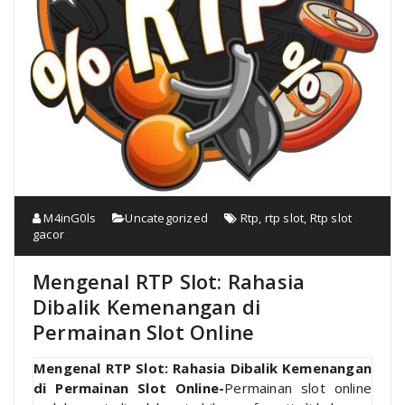
M4inG0ls
Uncategorized
Rtp
,
rtp slot
,
Rtp slot
gacor
Mengenal RTP Slot: Rahasia
Dibalik Kemenangan di
Permainan Slot Online
Mengenal RTP Slot: Rahasia Dibalik Kemenangan
di Permainan Slot Online-
Permainan slot online