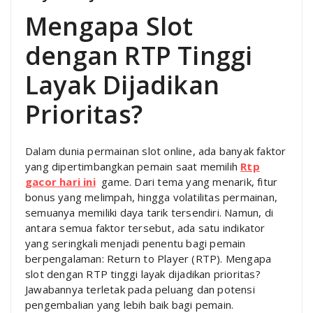
Mengapa Slot
dengan RTP Tinggi
Layak Dijadikan
Prioritas?
Dalam dunia permainan slot online, ada banyak faktor
yang dipertimbangkan pemain saat memilih
Rtp
gacor hari ini
game. Dari tema yang menarik, fitur
bonus yang melimpah, hingga volatilitas permainan,
semuanya memiliki daya tarik tersendiri. Namun, di
antara semua faktor tersebut, ada satu indikator
yang seringkali menjadi penentu bagi pemain
berpengalaman: Return to Player (RTP). Mengapa
slot dengan RTP tinggi layak dijadikan prioritas?
Jawabannya terletak pada peluang dan potensi
pengembalian yang lebih baik bagi pemain.