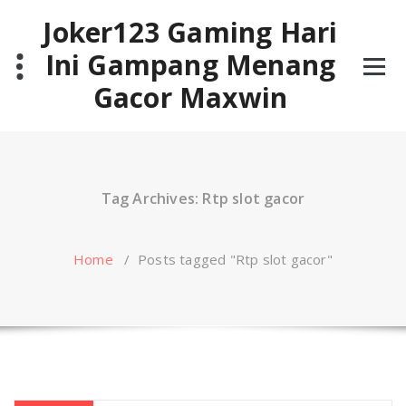
Skip
Joker123 Gaming Hari
to
content
Ini Gampang Menang
Gacor Maxwin
Tag Archives: Rtp slot gacor
Home
/
Posts tagged "Rtp slot gacor"