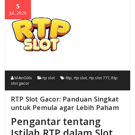
5
Jul, 2026
M4inG0ls
rtp slot
Rtp
,
rtp slot
,
rtp slot 777
,
Rtp
slot gacor
RTP Slot Gacor: Panduan Singkat
untuk Pemula agar Lebih Paham
Pengantar tentang
Istilah RTP dalam Slot