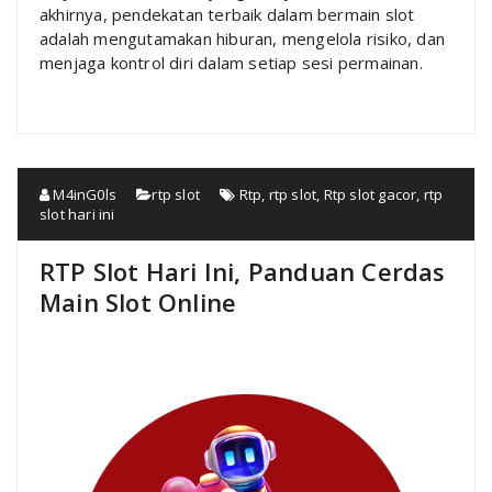
akhirnya, pendekatan terbaik dalam bermain slot
adalah mengutamakan hiburan, mengelola risiko, dan
menjaga kontrol diri dalam setiap sesi permainan.
M4inG0ls
rtp slot
Rtp
,
rtp slot
,
Rtp slot gacor
,
rtp
slot hari ini
RTP Slot Hari Ini, Panduan Cerdas
Main Slot Online