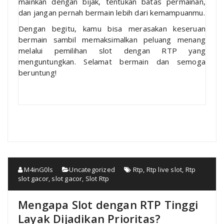
mainkan dengan bijak, tentukan batas permainan,
dan jangan pernah bermain lebih dari kemampuanmu.
Dengan begitu, kamu bisa merasakan keseruan
bermain sambil memaksimalkan peluang menang
melalui pemilihan slot dengan RTP yang
menguntungkan. Selamat bermain dan semoga
beruntung!
M4inG0ls
Uncategorized
Rtp
,
Rtp live slot
,
Rtp
slot gacor
,
slot gacor
,
Slot Rtp
Mengapa Slot dengan RTP Tinggi
Layak Dijadikan Prioritas?