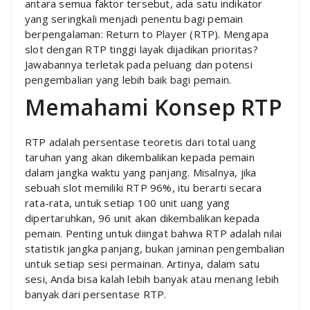
antara semua faktor tersebut, ada satu indikator
yang seringkali menjadi penentu bagi pemain
berpengalaman: Return to Player (RTP). Mengapa
slot dengan RTP tinggi layak dijadikan prioritas?
Jawabannya terletak pada peluang dan potensi
pengembalian yang lebih baik bagi pemain.
Memahami Konsep RTP
RTP adalah persentase teoretis dari total uang
taruhan yang akan dikembalikan kepada pemain
dalam jangka waktu yang panjang. Misalnya, jika
sebuah slot memiliki RTP 96%, itu berarti secara
rata-rata, untuk setiap 100 unit uang yang
dipertaruhkan, 96 unit akan dikembalikan kepada
pemain. Penting untuk diingat bahwa RTP adalah nilai
statistik jangka panjang, bukan jaminan pengembalian
untuk setiap sesi permainan. Artinya, dalam satu
sesi, Anda bisa kalah lebih banyak atau menang lebih
banyak dari persentase RTP.