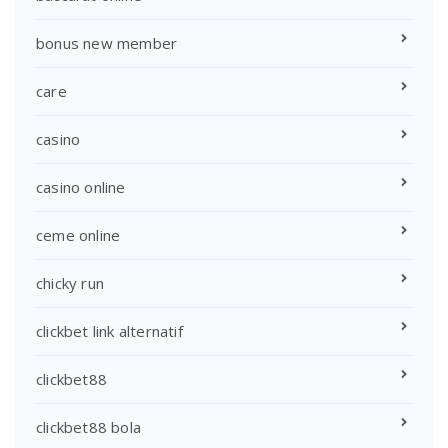
bonus new member
care
casino
casino online
ceme online
chicky run
clickbet link alternatif
clickbet88
clickbet88 bola