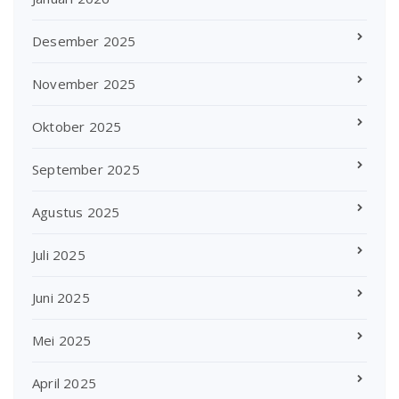
Desember 2025
November 2025
Oktober 2025
September 2025
Agustus 2025
Juli 2025
Juni 2025
Mei 2025
April 2025