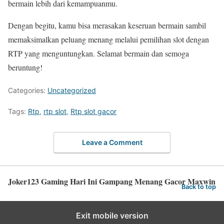
bermain lebih dari kemampuanmu.
Dengan begitu, kamu bisa merasakan keseruan bermain sambil
memaksimalkan peluang menang melalui pemilihan slot dengan
RTP yang menguntungkan. Selamat bermain dan semoga
beruntung!
Categories:
Uncategorized
Tags:
Rtp
,
rtp slot
,
Rtp slot gacor
Leave a Comment
Joker123 Gaming Hari Ini Gampang Menang Gacor Maxwin
Back to top
Exit mobile version