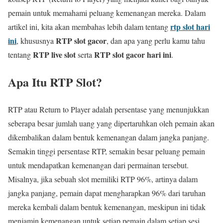
pemain untuk memahami peluang kemenangan mereka. Dalam
rtp slot hari
artikel ini, kita akan membahas lebih dalam tentang
ini
RTP slot gacor
, khususnya
, dan apa yang perlu kamu tahu
RTP live slot
RTP slot gacor hari ini
tentang
serta
.
Apa Itu RTP Slot?
RTP atau Return to Player adalah persentase yang menunjukkan
seberapa besar jumlah uang yang dipertaruhkan oleh pemain akan
dikembalikan dalam bentuk kemenangan dalam jangka panjang.
Semakin tinggi persentase RTP, semakin besar peluang pemain
untuk mendapatkan kemenangan dari permainan tersebut.
Misalnya, jika sebuah slot memiliki RTP 96%, artinya dalam
jangka panjang, pemain dapat mengharapkan 96% dari taruhan
mereka kembali dalam bentuk kemenangan, meskipun ini tidak
menjamin kemenangan untuk setiap pemain dalam setiap sesi