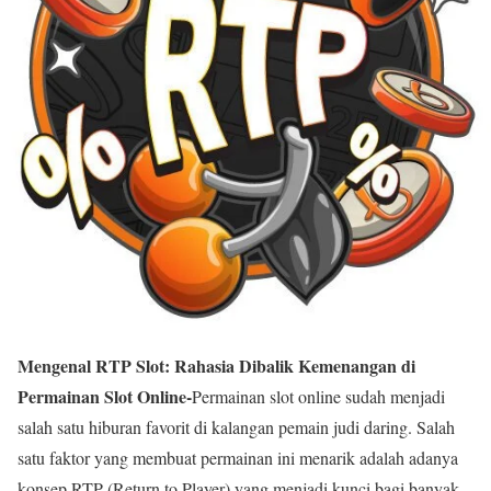
Mengenal RTP Slot: Rahasia Dibalik Kemenangan di
Permainan Slot Online-
Permainan slot online sudah menjadi
salah satu hiburan favorit di kalangan pemain judi daring. Salah
satu faktor yang membuat permainan ini menarik adalah adanya
konsep RTP (Return to Player) yang menjadi kunci bagi banyak