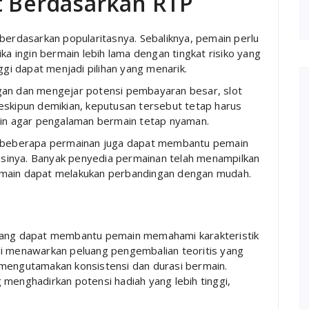
ot Berdasarkan RTP
berdasarkan popularitasnya. Sebaliknya, pemain perlu
ka ingin bermain lebih lama dengan tingkat risiko yang
ggi dapat menjadi pilihan yang menarik.
gan dan mengejar potensi pembayaran besar, slot
eskipun demikian, keputusan tersebut tetap harus
plin agar pengalaman bermain tetap nyaman.
ri beberapa permainan juga dapat membantu pemain
sinya. Banyak penyedia permainan telah menampilkan
emain dapat melakukan perbandingan dengan mudah.
 yang dapat membantu pemain memahami karakteristik
gi menawarkan peluang pengembalian teoritis yang
 mengutamakan konsistensi dan durasi bermain.
 menghadirkan potensi hadiah yang lebih tinggi,