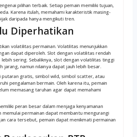
genai pilihan terbaik. Setiap pemain memiliki tujuan,
beda. Karena itulah, memahami karakteristik masing-
ijak daripada hanya mengikuti tren.
lu Diperhatikan
an volatilitas permainan. Volatilitas menunjukkan
an dapat diperoleh. Slot dengan volatilitas rendah
bih sering. Sebaliknya, slot dengan volatilitas tinggi
arang, namun nilainya dapat jauh lebih besar.
 putaran gratis, simbol wild, simbol scatter, atau
hi pengalaman bermain. Oleh karena itu, pemain
belum memasang taruhan agar dapat memahami
 memiliki peran besar dalam menjaga kenyamanan
um memulai permainan dapat membantu mengurangi
ngan cara tersebut, pemain dapat menikmati permainan