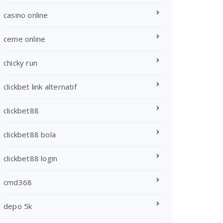
casino online
ceme online
chicky run
clickbet link alternatif
clickbet88
clickbet88 bola
clickbet88 login
cmd368
depo 5k