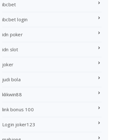
ibcbet
ibcbet login
idn poker
idn slot
joker
judi bola
klikwin88
link bonus 100
Login joker123
mahjong