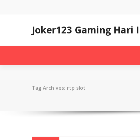
Skip
to
content
Joker123 Gaming Hari
Tag Archives: rtp slot