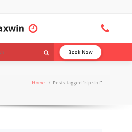
axwin
Book Now
Home
/
Posts tagged "rtp slot"