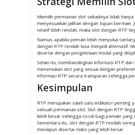
Strategi Memilih Sl
Memilih permainan slot sebaiknya tidak hanya 
menyesuaikan pilihan dengan tujuan bermain. Ji
relatif lebih rendah, maka slot dengan RTP tin
Namun, apabila pemain lebih menyukai tantan
dengan RTP rendah bisa menjadi alternatif. M
disertai dengan pengelolaan modal yang disi
Selain itu, membandingkan informasi RTP da
menemukan slot yang sesuai dengan preferen
informasi RTP secara transparan sehingga p
Kesimpulan
RTP merupakan salah satu indikator penting
sebuah permainan slot. Slot dengan RTP ting
lebih besar sehingga cocok bagi pemain yang
Sementara itu, slot dengan RTP rendah sering
meskipun disertai risiko yang lebih besar.