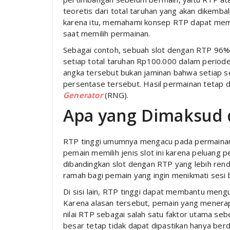
teoretis dari total taruhan yang akan dikemba
karena itu, memahami konsep RTP dapat mem
saat memilih permainan.
Sebagai contoh, sebuah slot dengan RTP 96%
setiap total taruhan Rp100.000 dalam period
angka tersebut bukan jaminan bahwa setiap s
persentase tersebut. Hasil permainan tetap d
Generator
(RNG).
Apa yang Dimaksud 
RTP tinggi umumnya mengacu pada permainan s
pemain memilih jenis slot ini karena peluang 
dibandingkan slot dengan RTP yang lebih renda
ramah bagi pemain yang ingin menikmati sesi 
Di sisi lain, RTP tinggi dapat membantu mengu
Karena alasan tersebut, pemain yang menerap
nilai RTP sebagai salah satu faktor utama s
besar tetap tidak dapat dipastikan hanya ber