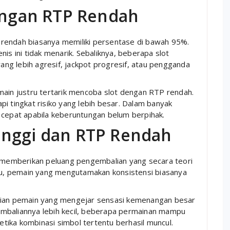
dengan RTP Rendah
rendah biasanya memiliki persentase di bawah 95%.
is ini tidak menarik. Sebaliknya, beberapa slot
ng lebih agresif, jackpot progresif, atau pengganda
main justru tertarik mencoba slot dengan RTP rendah.
i tingkat risiko yang lebih besar. Dalam banyak
 cepat apabila keberuntungan belum berpihak.
inggi dan RTP Rendah
i memberikan peluang pengembalian yang secara teori
itu, pemain yang mengutamakan konsistensi biasanya
atian pemain yang mengejar sensasi kemenangan besar
mbaliannya lebih kecil, beberapa permainan mampu
ika kombinasi simbol tertentu berhasil muncul.