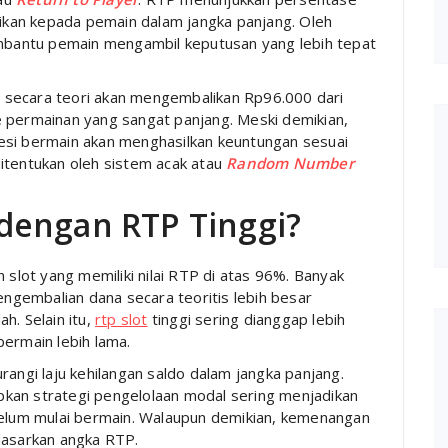
likan kepada pemain dalam jangka panjang. Oleh
bantu pemain mengambil keputusan yang lebih tepat
 secara teori akan mengembalikan Rp96.000 dari
e permainan yang sangat panjang. Meski demikian,
esi bermain akan menghasilkan keuntungan sesuai
itentukan oleh sistem acak atau
Random Number
dengan RTP Tinggi?
lot yang memiliki nilai RTP di atas 96%. Banyak
pengembalian dana secara teoritis lebih besar
h. Selain itu,
rtp slot
tinggi sering dianggap lebih
bermain lebih lama.
rangi laju kehilangan saldo dalam jangka panjang.
kan strategi pengelolaan modal sering menjadikan
ebelum mulai bermain. Walaupun demikian, kemenangan
dasarkan angka RTP.