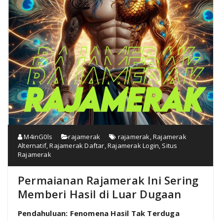
M4inG0ls
rajamerak
rajamerak
,
Rajamerak
Alternatif
,
Rajamerak Daftar
,
Rajamerak Login
,
Situs
Rajamerak
Permaianan Rajamerak Ini Sering
Memberi Hasil di Luar Dugaan
Pendahuluan: Fenomena Hasil Tak Terduga