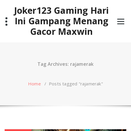
Skip
Joker123 Gaming Hari
to
content
Ini Gampang Menang
Gacor Maxwin
Tag Archives: rajamerak
Home
/
Posts tagged "rajamerak"