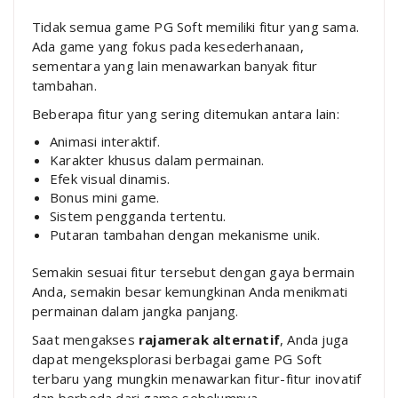
Tidak semua game PG Soft memiliki fitur yang sama.
Ada game yang fokus pada kesederhanaan,
sementara yang lain menawarkan banyak fitur
tambahan.
Beberapa fitur yang sering ditemukan antara lain:
Animasi interaktif.
Karakter khusus dalam permainan.
Efek visual dinamis.
Bonus mini game.
Sistem pengganda tertentu.
Putaran tambahan dengan mekanisme unik.
Semakin sesuai fitur tersebut dengan gaya bermain
Anda, semakin besar kemungkinan Anda menikmati
permainan dalam jangka panjang.
Saat mengakses
rajamerak alternatif
, Anda juga
dapat mengeksplorasi berbagai game PG Soft
terbaru yang mungkin menawarkan fitur-fitur inovatif
dan berbeda dari game sebelumnya.