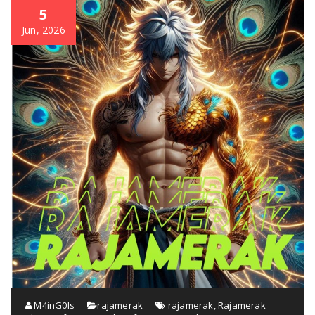
5
Jun, 2026
M4inG0ls
rajamerak
rajamerak
,
Rajamerak