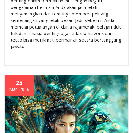
penting dalam permainan ini. Dengan begitu,
pengalaman bermain Anda akan jauh lebih
menyenangkan dan tentunya memberi peluang
kemenangan yang lebih besar. Jadi, sebelum Anda
memulai petualangan di dunia rajamerak, pelajari dulu
trik dan rahasia penting agar tidak kena zonk dan
tetap bisa menikmati permainan secara bertanggung
jawab.
25
Mar, 2026