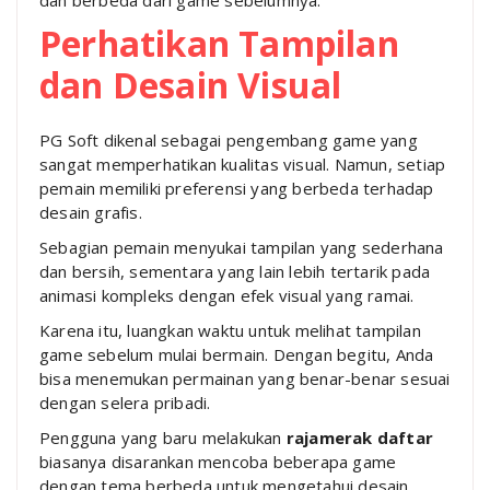
Perhatikan Tampilan
dan Desain Visual
PG Soft dikenal sebagai pengembang game yang
sangat memperhatikan kualitas visual. Namun, setiap
pemain memiliki preferensi yang berbeda terhadap
desain grafis.
Sebagian pemain menyukai tampilan yang sederhana
dan bersih, sementara yang lain lebih tertarik pada
animasi kompleks dengan efek visual yang ramai.
Karena itu, luangkan waktu untuk melihat tampilan
game sebelum mulai bermain. Dengan begitu, Anda
bisa menemukan permainan yang benar-benar sesuai
dengan selera pribadi.
Pengguna yang baru melakukan
rajamerak daftar
biasanya disarankan mencoba beberapa game
dengan tema berbeda untuk mengetahui desain