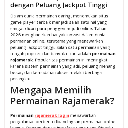
dengan Peluang Jackpot Tinggi
Dalam dunia permainan daring, menemukan situs
game player terbaik menjadi salah satu hal yang
sangat dicari para penggemar judi online. Tahun
2026 menghadirkan banyak inovasi dalam dunia
permainan online, terutama yang menawarkan
peluang jackpot tinggi. Salah satu permainan yang
tengah populer dan banyak dicari adalah
permainan
rajamerak
. Popularitas permainan ini meningkat
karena sistem permainan yang adil, peluang menang
besar, dan kemudahan akses melalui berbagai
perangkat.
Mengapa Memilih
Permainan Rajamerak?
Permainan
rajamerak login
menawarkan
pengalaman berbeda dibandingkan permainan online
lainnya. Dengan desain interface yang user-friendly