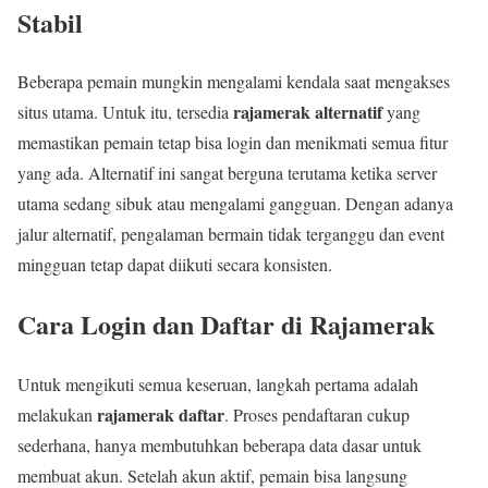
Stabil
Beberapa pemain mungkin mengalami kendala saat mengakses
rajamerak alternatif
situs utama. Untuk itu, tersedia
yang
memastikan pemain tetap bisa login dan menikmati semua fitur
yang ada. Alternatif ini sangat berguna terutama ketika server
utama sedang sibuk atau mengalami gangguan. Dengan adanya
jalur alternatif, pengalaman bermain tidak terganggu dan event
mingguan tetap dapat diikuti secara konsisten.
Cara Login dan Daftar di Rajamerak
Untuk mengikuti semua keseruan, langkah pertama adalah
rajamerak daftar
melakukan
. Proses pendaftaran cukup
sederhana, hanya membutuhkan beberapa data dasar untuk
membuat akun. Setelah akun aktif, pemain bisa langsung