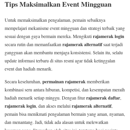
Tips Maksimalkan Event Mingguan
Untuk memaksimalkan pengalaman, pemain sebaiknya
mempelajari mekanisme event mingguan dan strategi terbaik yang
rajamerak login
sesuai dengan gaya bermain mereka. Mengikuti
rajamerak alternatif
secara rutin dan memanfaatkan
saat terjadi
gangguan akan membantu menjaga konsistensi. Selain itu, selalu
update informasi terbaru di situs resmi agar tidak ketinggalan
event dan hadiah menarik.
permainan rajamerak
Secara keseluruhan,
memberikan
kombinasi seru antara hiburan, kompetisi, dan kesempatan meraih
rajamerak daftar
hadiah menarik setiap minggu. Dengan fitur
,
rajamerak login
rajamerak alternatif
, dan akses melalui
,
pemain bisa menikmati pengalaman bermain yang aman, nyaman,
dan menantang. Jadi, tidak ada alasan untuk melewatkan