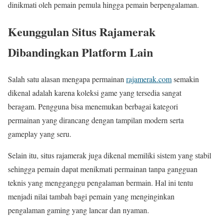
dinikmati oleh pemain pemula hingga pemain berpengalaman.
Keunggulan Situs Rajamerak
Dibandingkan Platform Lain
Salah satu alasan mengapa permainan
rajamerak.com
semakin
dikenal adalah karena koleksi game yang tersedia sangat
beragam. Pengguna bisa menemukan berbagai kategori
permainan yang dirancang dengan tampilan modern serta
gameplay yang seru.
Selain itu, situs rajamerak juga dikenal memiliki sistem yang stabil
sehingga pemain dapat menikmati permainan tanpa gangguan
teknis yang mengganggu pengalaman bermain. Hal ini tentu
menjadi nilai tambah bagi pemain yang menginginkan
pengalaman gaming yang lancar dan nyaman.