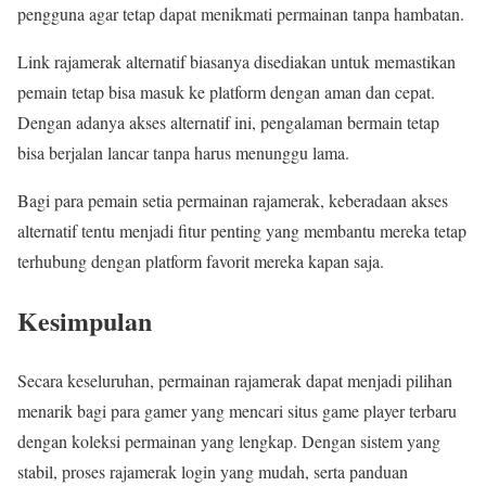
pengguna agar tetap dapat menikmati permainan tanpa hambatan.
Link rajamerak alternatif biasanya disediakan untuk memastikan
pemain tetap bisa masuk ke platform dengan aman dan cepat.
Dengan adanya akses alternatif ini, pengalaman bermain tetap
bisa berjalan lancar tanpa harus menunggu lama.
Bagi para pemain setia permainan rajamerak, keberadaan akses
alternatif tentu menjadi fitur penting yang membantu mereka tetap
terhubung dengan platform favorit mereka kapan saja.
Kesimpulan
Secara keseluruhan, permainan rajamerak dapat menjadi pilihan
menarik bagi para gamer yang mencari situs game player terbaru
dengan koleksi permainan yang lengkap. Dengan sistem yang
stabil, proses rajamerak login yang mudah, serta panduan