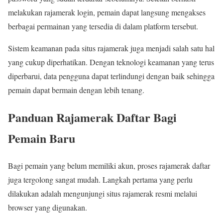
melakukan rajamerak login, pemain dapat langsung mengakses
berbagai permainan yang tersedia di dalam platform tersebut.
Sistem keamanan pada situs rajamerak juga menjadi salah satu hal
yang cukup diperhatikan. Dengan teknologi keamanan yang terus
diperbarui, data pengguna dapat terlindungi dengan baik sehingga
pemain dapat bermain dengan lebih tenang.
Panduan Rajamerak Daftar Bagi
Pemain Baru
Bagi pemain yang belum memiliki akun, proses rajamerak daftar
juga tergolong sangat mudah. Langkah pertama yang perlu
dilakukan adalah mengunjungi situs rajamerak resmi melalui
browser yang digunakan.