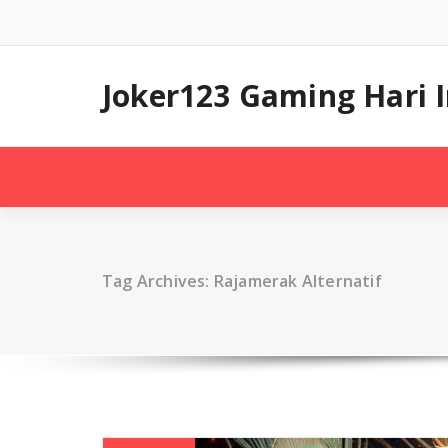
Skip
to
content
Joker123 Gaming Hari
Tag Archives: Rajamerak Alternatif