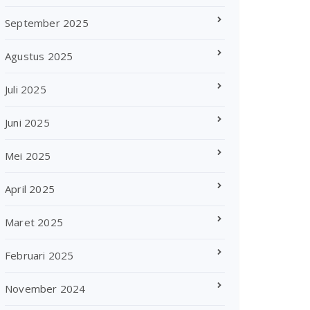
September 2025
Agustus 2025
Juli 2025
Juni 2025
Mei 2025
April 2025
Maret 2025
Februari 2025
November 2024