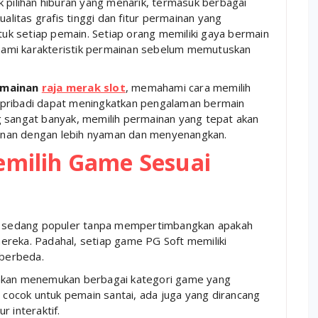
k pilihan hiburan yang menarik, termasuk berbagai
ualitas grafis tinggi dan fitur permainan yang
k setiap pemain. Setiap orang memiliki gaya bermain
ami karakteristik permainan sebelum memutuskan
rmainan
raja merak slot
, memahami cara memilih
 pribadi dapat meningkatkan pengalaman bermain
g sangat banyak, memilih permainan yang tepat akan
inan dengan lebih nyaman dan menyenangkan.
milih Game Sesuai
 sedang populer tanpa mempertimbangkan apakah
ereka. Padahal, setiap game PG Soft memiliki
 berbeda.
akan menemukan berbagai kategori game yang
ocok untuk pemain santai, ada juga yang dirancang
 interaktif.