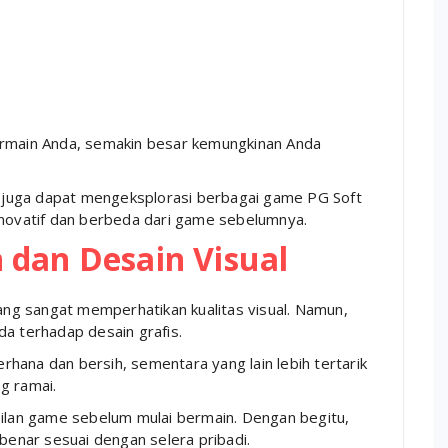
ermain Anda, semakin besar kemungkinan Anda
 juga dapat mengeksplorasi berbagai game PG Soft
inovatif dan berbeda dari game sebelumnya.
 dan Desain Visual
ng sangat memperhatikan kualitas visual. Namun,
da terhadap desain grafis.
hana dan bersih, sementara yang lain lebih tertarik
g ramai.
pilan game sebelum mulai bermain. Dengan begitu,
enar sesuai dengan selera pribadi.