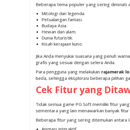
Beberapa tema populer yang sering diminati an
Mitologi dan legenda.
Petualangan fantasi.
Budaya Asia.
Hewan dan alam.
Dunia futuristik.
Kisah kerajaan kuno.
Jika Anda menyukai suasana yang penuh warna 
grafis yang sesuai dengan selera Anda.
Para pengguna yang melakukan
rajamerak lo
beda, sehingga eksplorasi beberapa pilihan g
Cek Fitur yang Dita
Tidak semua game PG Soft memiliki fitur yan
sementara yang lain menawarkan banyak fitur
Beberapa fitur yang sering ditemukan antara la
Animasi interaktif.