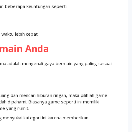
n beberapa keuntungan seperti:
.
aktu lebih cepat.
rmain Anda
ma adalah mengenali gaya bermain yang paling sesuai
uang dan mencari hiburan ringan, maka pilihlah game
ah dipahami. Biasanya game seperti ini memiliki
me yang rumit.
 menyukai kategori ini karena memberikan