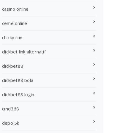
casino online
ceme online
chicky run
clickbet link alternatif
clickbet88
clickbet88 bola
clickbet88 login
cmd368
depo 5k