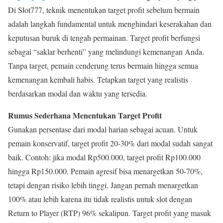
Di Slot777, teknik menentukan target profit sebelum bermain
adalah langkah fundamental untuk menghindari keserakahan dan
keputusan buruk di tengah permainan. Target profit berfungsi
sebagai “saklar berhenti” yang melindungi kemenangan Anda.
Tanpa target, pemain cenderung terus bermain hingga semua
kemenangan kembali habis. Tetapkan target yang realistis
berdasarkan modal dan waktu yang tersedia.
Rumus Sederhana Menentukan Target Profit
Gunakan persentase dari modal harian sebagai acuan. Untuk
pemain konservatif, target profit 20-30% dari modal sudah sangat
baik. Contoh: jika modal Rp500.000, target profit Rp100.000
hingga Rp150.000. Pemain agresif bisa menargetkan 50-70%,
tetapi dengan risiko lebih tinggi. Jangan pernah menargetkan
100% atau lebih karena itu tidak realistis untuk slot dengan
Return to Player (RTP) 96% sekalipun. Target profit yang masuk