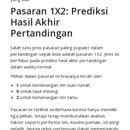
Pasaran 1X2: Prediksi
Hasil Akhir
Pertandingan
Salah satu jenis pasaran paling populer dalam
pertandingan sepak bola adalah pasaran 1X2. Jenis ini
berfokus pada prediksi hasil akhir pertandingan
dalam waktu normal.
Pilihan dalam pasaran ini biasanya terdiri dari:
1
untuk kemenangan tim tuan rumah.
X
untuk hasil imbang.
2
untuk kemenangan tim tamu.
Pasaran ini terlihat sederhana karena hanya memiliki
tiga pilihan, tetapi tetap membutuhkan analisis.
Faktor seperti performa tim, kondisi pemain, strategi
pelatih, hingga rekor pertemuan dapat memengaruhi