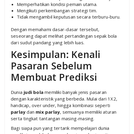
Memperhatikan kondisi pemain utama.
Mengikuti perkembangan strategi tim.
Tidak mengambil keputusan secara terburu-buru.
Dengan memahami dasar-dasar tersebut,
seseorang dapat melihat pertandingan sepak bola
dari sudut pandang yang lebih luas.
Kesimpulan: Kenali
Pasaran Sebelum
Membuat Prediksi
Dunia
judi bola
memiliki banyak jenis pasaran
dengan karakteristik yang berbeda. Mulai dari 1X2,
handicap, over under, hingga kombinasi seperti
parlay
dan
mix parlay
, semuanya memiliki aturan
serta tingkat tantangan masing-masing.
Bagi siapa pun yang tertarik mempelajari dunia