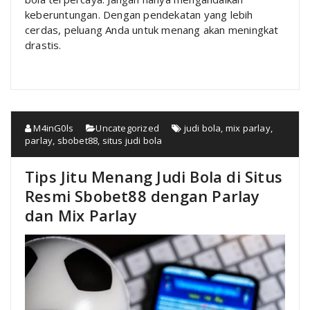
keberuntungan. Dengan pendekatan yang lebih
cerdas, peluang Anda untuk menang akan meningkat
drastis.
M4inG0ls
Uncategorized
judi bola
,
mix parlay
,
parlay
,
sbobet88
,
situs judi bola
Tips Jitu Menang Judi Bola di Situs
Resmi Sbobet88 dengan Parlay
dan Mix Parlay