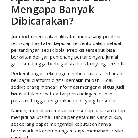
Mengapa Banyak
Dibicarakan?
Judi bola
merupakan aktivitas memasang prediksi
terhadap hasil atau kejadian tertentu dalam sebuah
pertandingan sepak bola. Prediksi tersebut bisa
berkaitan dengan pemenang pertandingan, jumlah
gol, skor, hingga berbagai statistik lain yang tersedia.
Perkembangan teknologi membuat akses terhadap
berbagai platform digital semakin mudah. Tidak
sedikit orang mencari informasi mengenai
situs judi
bola
untuk melihat daftar pertandingan, pilihan
pasaran, hingga pergerakan odds yang tersedia.
Namun, memahami mekanisme setiap pasaran tetap
menjadi hal utama. Tanpa pengetahuan yang cukup,
seseorang dapat mengambil keputusan hanya
berdasarkan keberuntungan tanpa memahami risiko
yang ada.