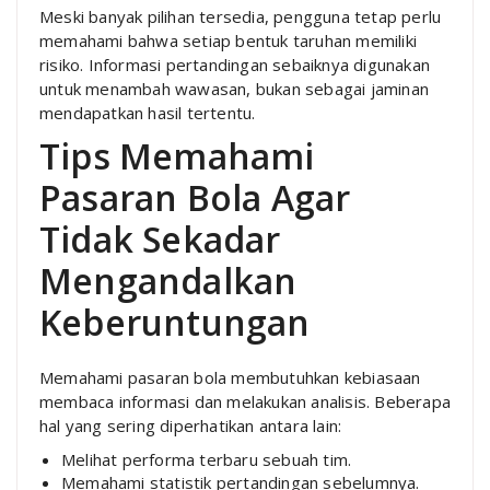
Meski banyak pilihan tersedia, pengguna tetap perlu
memahami bahwa setiap bentuk taruhan memiliki
risiko. Informasi pertandingan sebaiknya digunakan
untuk menambah wawasan, bukan sebagai jaminan
mendapatkan hasil tertentu.
Tips Memahami
Pasaran Bola Agar
Tidak Sekadar
Mengandalkan
Keberuntungan
Memahami pasaran bola membutuhkan kebiasaan
membaca informasi dan melakukan analisis. Beberapa
hal yang sering diperhatikan antara lain:
Melihat performa terbaru sebuah tim.
Memahami statistik pertandingan sebelumnya.