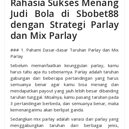
Rahasia Sukses Menang
Judi Bola di Sbobet88
dengan Strategi Parlay
dan Mix Parlay
### 1. Pahami Dasar-dasar Taruhan Parlay dan Mix
Parlay
Sebelum memanfaatkan keunggulan parlay, kamu
harus tahu apa itu sebenarnya. Parlay adalah taruhan
gabungan dari beberapa pertandingan yang harus
semuanya benar agar kamu bisa menang dan
mendapatkan payout yang jauh lebih besar dibanding
taruhan tunggal. Misalnya, kamu pasang taruhan pada
3 pertandingan berbeda, dan semuanya benar, maka
kemenanganmu akan berlipat ganda.
Sedangkan mix parlay adalah variasi dari parlay yang
menggabungkan taruhan dari berbagai jenis,