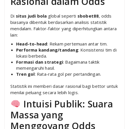
Rasional dalam Odds
Di
situs judi bola
global seperti
sbobet88
, odds
biasanya dibentuk berdasarkan analisis statistik
mendalam. Faktor-faktor yang diperhitungkan antara
lain:
Head-to-head
: Rekam pertemuan antar tim.
Performa kandang/tandang
: Konsistensi tim di
lokasi berbeda.
Formasi dan strategi
: Bagaimana taktik
memengaruhi hasil.
Tren gol
: Rata-rata gol per pertandingan.
Statistik ini memberi dasar rasional bagi bettor untuk
menilai peluang secara lebih logis.
Intuisi Publik: Suara
Massa yang
Menggoyang Odds