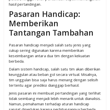
hasil pertandingan.
Pasaran Handicap:
Memberikan
Tantangan Tambahan
Pasaran handicap menjadi salah satu jenis yang
cukup sering digunakan karena memberikan
keseimbangan antara dua tim dengan kekuatan
berbeda.
Dalam sistem handicap, salah satu tim akan diberikan
keunggulan atau beban gol secara virtual. Misalnya,
tim unggulan bisa saja harus menang dengan selisih
tertentu agar prediksi dianggap berhasil.
Jenis pasaran ini membuat pertandingan yang terlihat
tidak seimbang menjadi lebih menarik untuk dianalisis.
Namun, pemahaman terhadap aturan handicap
sangat diperlukan karena perhitungannya berbeda