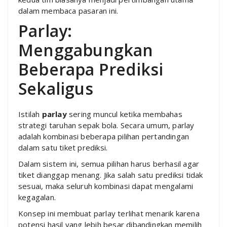
dalam membaca pasaran ini.
Parlay:
Menggabungkan
Beberapa Prediksi
Sekaligus
Istilah
parlay
sering muncul ketika membahas
strategi taruhan sepak bola. Secara umum, parlay
adalah kombinasi beberapa pilihan pertandingan
dalam satu tiket prediksi.
Dalam sistem ini, semua pilihan harus berhasil agar
tiket dianggap menang. Jika salah satu prediksi tidak
sesuai, maka seluruh kombinasi dapat mengalami
kegagalan.
Konsep ini membuat parlay terlihat menarik karena
potensi hasil yang lebih besar dibandingkan memilih