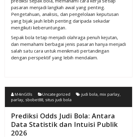
prediksi sepak bola, memahami cara kerja setiap
pasaran menjadi langkah awal yang penting.
Pengetahuan, analisis, dan pengelolaan keputusan
yang bijak jauh lebih penting daripada sekadar
mengikuti keberuntungan.
Sepak bola tetap menjadi olahraga penuh kejutan,
dan memahami berbagai jenis pasaran hanya menjadi
salah satu cara untuk menikmati pertandingan
dengan perspektif yang lebih mendalam.
M4inG0ls
Uncategorized
judi bola
,
mix parlay
,
parlay
,
sbobet88
,
situs judi bola
Prediksi Odds Judi Bola: Antara
Data Statistik dan Intuisi Publik
2026