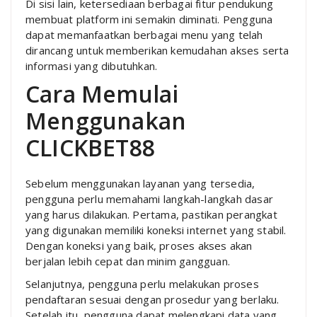
Di sisi lain, ketersediaan berbagai fitur pendukung
membuat platform ini semakin diminati. Pengguna
dapat memanfaatkan berbagai menu yang telah
dirancang untuk memberikan kemudahan akses serta
informasi yang dibutuhkan.
Cara Memulai
Menggunakan
CLICKBET88
Sebelum menggunakan layanan yang tersedia,
pengguna perlu memahami langkah-langkah dasar
yang harus dilakukan. Pertama, pastikan perangkat
yang digunakan memiliki koneksi internet yang stabil.
Dengan koneksi yang baik, proses akses akan
berjalan lebih cepat dan minim gangguan.
Selanjutnya, pengguna perlu melakukan proses
pendaftaran sesuai dengan prosedur yang berlaku.
Setelah itu, pengguna dapat melengkapi data yang