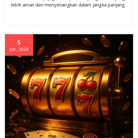
lebih aman dan menyenangkan dalam jangka panjang.
5
Jun, 2026