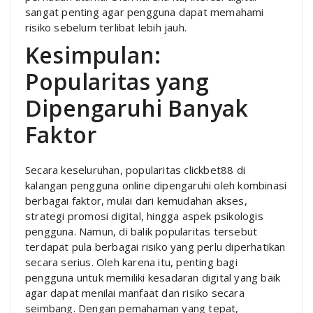
sangat penting agar pengguna dapat memahami
risiko sebelum terlibat lebih jauh.
Kesimpulan:
Popularitas yang
Dipengaruhi Banyak
Faktor
Secara keseluruhan, popularitas clickbet88 di
kalangan pengguna online dipengaruhi oleh kombinasi
berbagai faktor, mulai dari kemudahan akses,
strategi promosi digital, hingga aspek psikologis
pengguna. Namun, di balik popularitas tersebut
terdapat pula berbagai risiko yang perlu diperhatikan
secara serius. Oleh karena itu, penting bagi
pengguna untuk memiliki kesadaran digital yang baik
agar dapat menilai manfaat dan risiko secara
seimbang. Dengan pemahaman yang tepat,