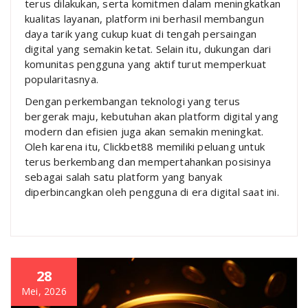
terus dilakukan, serta komitmen dalam meningkatkan
kualitas layanan, platform ini berhasil membangun
daya tarik yang cukup kuat di tengah persaingan
digital yang semakin ketat. Selain itu, dukungan dari
komunitas pengguna yang aktif turut memperkuat
popularitasnya.
Dengan perkembangan teknologi yang terus
bergerak maju, kebutuhan akan platform digital yang
modern dan efisien juga akan semakin meningkat.
Oleh karena itu, Clickbet88 memiliki peluang untuk
terus berkembang dan mempertahankan posisinya
sebagai salah satu platform yang banyak
diperbincangkan oleh pengguna di era digital saat ini.
28
Mei, 2026