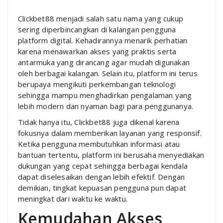
Clickbet88 menjadi salah satu nama yang cukup
sering diperbincangkan di kalangan pengguna
platform digital. Kehadirannya menarik perhatian
karena menawarkan akses yang praktis serta
antarmuka yang dirancang agar mudah digunakan
oleh berbagai kalangan. Selain itu, platform ini terus
berupaya mengikuti perkembangan teknologi
sehingga mampu menghadirkan pengalaman yang
lebih modern dan nyaman bagi para penggunanya.
Tidak hanya itu, Clickbet88 juga dikenal karena
fokusnya dalam memberikan layanan yang responsif.
Ketika pengguna membutuhkan informasi atau
bantuan tertentu, platform ini berusaha menyediakan
dukungan yang cepat sehingga berbagai kendala
dapat diselesaikan dengan lebih efektif. Dengan
demikian, tingkat kepuasan pengguna pun dapat
meningkat dari waktu ke waktu.
Kemudahan Akses