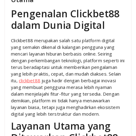
Pengenalan Clickbet88
dalam Dunia Digital
Clickbet88 merupakan salah satu platform digital
yang semakin dikenal di kalangan pengguna yang
mencari layanan hiburan berbasis online. Seiring
dengan perkembangan teknologi, platform seperti ini
terus beradaptasi untuk memberikan pengalaman
yang lebih praktis, cepat, dan mudah diakses. Selain
itu,
clickbet88
juga hadir dengan berbagai inovasi
yang membuat pengguna merasa lebih nyaman
dalam menjelajahi fitur-fitur yang tersedia. Dengan
demikian, platform ini tidak hanya menawarkan
layanan biasa, tetapi juga menghadirkan ekosistem
digital yang lebih terstruktur dan modern.
Layanan Utama yang