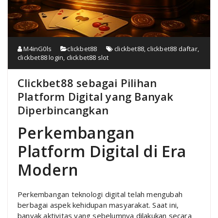
M4inG0ls
clickbet88
clickbet88
,
clickbet88 daftar
,
clickbet88 login
,
clickbet88 slot
Clickbet88 sebagai Pilihan
Platform Digital yang Banyak
Diperbincangkan
Perkembangan
Platform Digital di Era
Modern
Perkembangan teknologi digital telah mengubah
berbagai aspek kehidupan masyarakat. Saat ini,
banyak aktivitas yang sebelumnya dilakukan secara