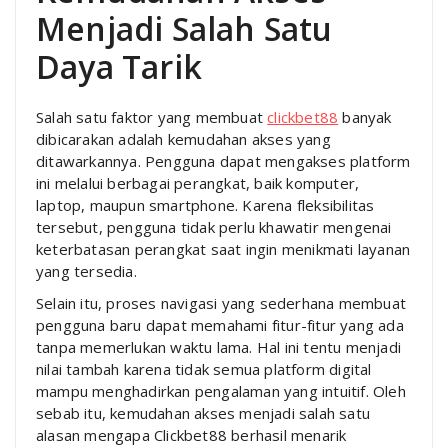
Menjadi Salah Satu
Daya Tarik
Salah satu faktor yang membuat
clickbet88
banyak
dibicarakan adalah kemudahan akses yang
ditawarkannya. Pengguna dapat mengakses platform
ini melalui berbagai perangkat, baik komputer,
laptop, maupun smartphone. Karena fleksibilitas
tersebut, pengguna tidak perlu khawatir mengenai
keterbatasan perangkat saat ingin menikmati layanan
yang tersedia.
Selain itu, proses navigasi yang sederhana membuat
pengguna baru dapat memahami fitur-fitur yang ada
tanpa memerlukan waktu lama. Hal ini tentu menjadi
nilai tambah karena tidak semua platform digital
mampu menghadirkan pengalaman yang intuitif. Oleh
sebab itu, kemudahan akses menjadi salah satu
alasan mengapa Clickbet88 berhasil menarik