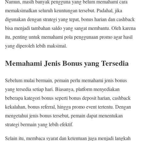
Namun, masih banyak pengguna yang belum memahami cara
memaksimalkan seluruh keuntungan tersebut. Padahal, jika
digunakan dengan strategi yang tepat, bonus harian dan cashback
bisa menjadi tambahan saldo yang sangat membantu. Oleh karena
itu, penting untuk memahami pola penggunaan promo agar hasil
yang diperoleh lebih maksimal.
Memahami Jenis Bonus yang Tersedia
Sebelum mulai bermain, pemain perlu memahami jenis bonus
yang tersedia setiap hari. Biasanya, platform menyediakan
beberapa kategori bonus seperti bonus deposit harian, cashback
kekalahan, bonus referral, hingga promo event tertentu. Dengan
mengetahui jenis bonus tersebut, pemain dapat menentukan
strategi bermain yang lebih efektif.
Selain itu, membaca syarat dan ketentuan juga menjadi langkah