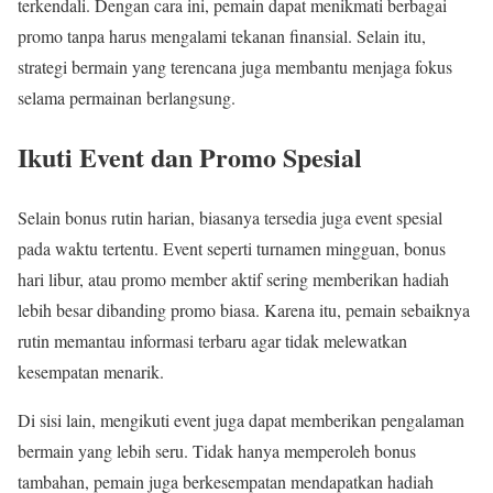
terkendali. Dengan cara ini, pemain dapat menikmati berbagai
promo tanpa harus mengalami tekanan finansial. Selain itu,
strategi bermain yang terencana juga membantu menjaga fokus
selama permainan berlangsung.
Ikuti Event dan Promo Spesial
Selain bonus rutin harian, biasanya tersedia juga event spesial
pada waktu tertentu. Event seperti turnamen mingguan, bonus
hari libur, atau promo member aktif sering memberikan hadiah
lebih besar dibanding promo biasa. Karena itu, pemain sebaiknya
rutin memantau informasi terbaru agar tidak melewatkan
kesempatan menarik.
Di sisi lain, mengikuti event juga dapat memberikan pengalaman
bermain yang lebih seru. Tidak hanya memperoleh bonus
tambahan, pemain juga berkesempatan mendapatkan hadiah