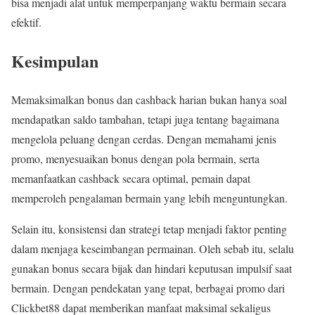
bisa menjadi alat untuk memperpanjang waktu bermain secara
efektif.
Kesimpulan
Memaksimalkan bonus dan cashback harian bukan hanya soal
mendapatkan saldo tambahan, tetapi juga tentang bagaimana
mengelola peluang dengan cerdas. Dengan memahami jenis
promo, menyesuaikan bonus dengan pola bermain, serta
memanfaatkan cashback secara optimal, pemain dapat
memperoleh pengalaman bermain yang lebih menguntungkan.
Selain itu, konsistensi dan strategi tetap menjadi faktor penting
dalam menjaga keseimbangan permainan. Oleh sebab itu, selalu
gunakan bonus secara bijak dan hindari keputusan impulsif saat
bermain. Dengan pendekatan yang tepat, berbagai promo dari
Clickbet88
dapat memberikan manfaat maksimal sekaligus