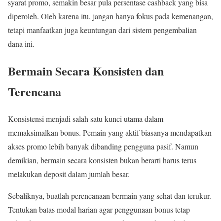
syarat promo, semakin besar pula persentase cashback yang bisa
diperoleh. Oleh karena itu, jangan hanya fokus pada kemenangan,
tetapi manfaatkan juga keuntungan dari sistem pengembalian
dana ini.
Bermain Secara Konsisten dan
Terencana
Konsistensi menjadi salah satu kunci utama dalam
memaksimalkan bonus. Pemain yang aktif biasanya mendapatkan
akses promo lebih banyak dibanding pengguna pasif. Namun
demikian, bermain secara konsisten bukan berarti harus terus
melakukan deposit dalam jumlah besar.
Sebaliknya, buatlah perencanaan bermain yang sehat dan terukur.
Tentukan batas modal harian agar penggunaan bonus tetap