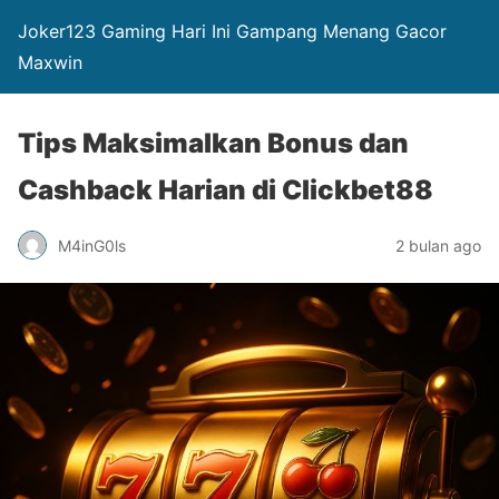
Joker123 Gaming Hari Ini Gampang Menang Gacor
Maxwin
Tips Maksimalkan Bonus dan
Cashback Harian di Clickbet88
M4inG0ls
2 bulan ago