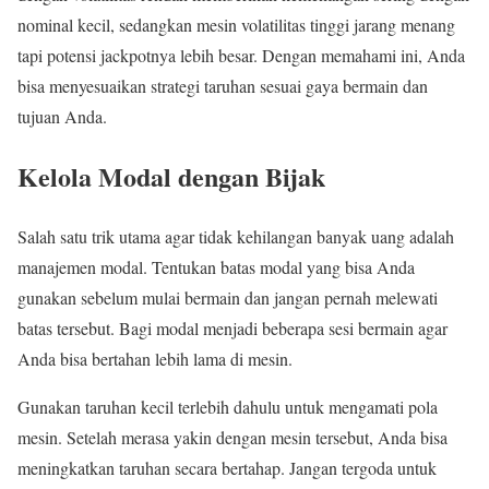
nominal kecil, sedangkan mesin volatilitas tinggi jarang menang
tapi potensi jackpotnya lebih besar. Dengan memahami ini, Anda
bisa menyesuaikan strategi taruhan sesuai gaya bermain dan
tujuan Anda.
Kelola Modal dengan Bijak
Salah satu trik utama agar tidak kehilangan banyak uang adalah
manajemen modal. Tentukan batas modal yang bisa Anda
gunakan sebelum mulai bermain dan jangan pernah melewati
batas tersebut. Bagi modal menjadi beberapa sesi bermain agar
Anda bisa bertahan lebih lama di mesin.
Gunakan taruhan kecil terlebih dahulu untuk mengamati pola
mesin. Setelah merasa yakin dengan mesin tersebut, Anda bisa
meningkatkan taruhan secara bertahap. Jangan tergoda untuk