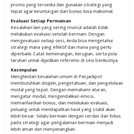
promo yang tersedia dan gunakan strategi yang
tepat agar keuntungan dari bonus bisa maksimal.
Evaluasi Setiap Permainan
Kesalahan lain yang sering muncul adalah tidak
melakukan evaluasi setelah bermain. Dengan
mengevaluasi setiap sesi, Anda bisa mengetahui
strategi mana yang efektif dan mana yang perlu
diperbaiki. Catat kemenangan, kerugian, serta pola
taruhan untuk dijadikan referensi di sesi berikutnya.
Kesimpulan
Menghindari kesalahan umum di Pasjackpot
membutuhkan disiplin, pengetahuan, dan pengelolaan
modal yang tepat. Dengan memahami aturan,
mengatur modal, mengendalikan emosi,
memanfaatkan bonus, dan melakukan evaluasi,
peluang untuk mendapatkan hasil yang stabil akan
lebih besar. Selalu bermain dengan cerdas dan fokus
pada strategi agar pengalaman bermain menjadi
lebih aman dan menyenangkan.