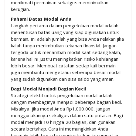
menikmati permainan sekaligus meminimalkan
kerugian.
Pahami Batas Modal Anda
Langkah pertama dalam pengelolaan modal adalah
menentukan batas uang yang siap digunakan untuk
bermain. Ini adalah jumlah yang bisa Anda relakan jika
kalah tanpa menimbulkan tekanan finansial. Jangan
tergoda untuk menambah modal saat sedang kalah,
karena hal ini justru meningkatkan risiko kehilangan
lebih besar. Membuat catatan setiap kali bermain
juga membantu mengetahui seberapa besar modal
yang sudah digunakan dan sisa saldo yang aman.
Bagi Modal Menjadi Bagian Kecil
Strategi efektif untuk pengelolaan modal adalah
dengan membaginya menjadi beberapa bagian kecil.
Misalnya, jika modal Anda Rp1.000.000, jangan
menggunakannya sekaligus dalam satu putaran. Bagi
modal menjadi 10 hingga 20 bagian, dan gunakan
secara bertahap. Cara ini memungkinkan Anda
bermain lebih lama dan meningkatkan kesempatan