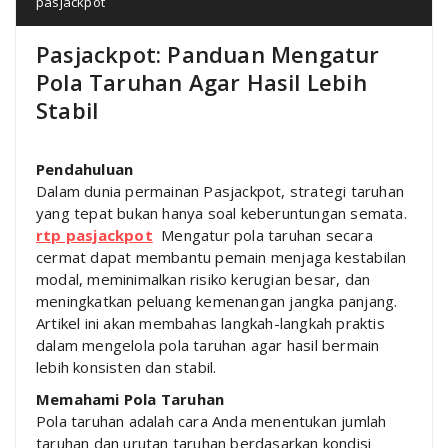
pasjackpot
Pasjackpot: Panduan Mengatur
Pola Taruhan Agar Hasil Lebih
Stabil
Pendahuluan
Dalam dunia permainan Pasjackpot, strategi taruhan
yang tepat bukan hanya soal keberuntungan semata.
rtp pasjackpot
Mengatur pola taruhan secara
cermat dapat membantu pemain menjaga kestabilan
modal, meminimalkan risiko kerugian besar, dan
meningkatkan peluang kemenangan jangka panjang.
Artikel ini akan membahas langkah-langkah praktis
dalam mengelola pola taruhan agar hasil bermain
lebih konsisten dan stabil.
Memahami Pola Taruhan
Pola taruhan adalah cara Anda menentukan jumlah
taruhan dan urutan taruhan berdasarkan kondisi