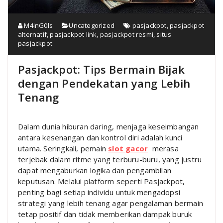
M4inG0ls
Uncategorized
pasjackpot
,
pasjackpot
alternatif
,
pasjackpot link
,
pasjackpot resmi
,
situs
pasjackpot
Pasjackpot: Tips Bermain Bijak
dengan Pendekatan yang Lebih
Tenang
Dalam dunia hiburan daring, menjaga keseimbangan
antara kesenangan dan kontrol diri adalah kunci
utama. Seringkali, pemain
slot gacor
merasa
terjebak dalam ritme yang terburu-buru, yang justru
dapat mengaburkan logika dan pengambilan
keputusan. Melalui platform seperti Pasjackpot,
penting bagi setiap individu untuk mengadopsi
strategi yang lebih tenang agar pengalaman bermain
tetap positif dan tidak memberikan dampak buruk