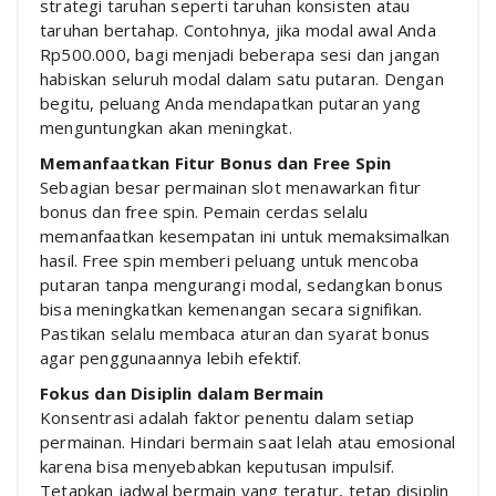
strategi taruhan seperti taruhan konsisten atau
taruhan bertahap. Contohnya, jika modal awal Anda
Rp500.000, bagi menjadi beberapa sesi dan jangan
habiskan seluruh modal dalam satu putaran. Dengan
begitu, peluang Anda mendapatkan putaran yang
menguntungkan akan meningkat.
Memanfaatkan Fitur Bonus dan Free Spin
Sebagian besar permainan slot menawarkan fitur
bonus dan free spin. Pemain cerdas selalu
memanfaatkan kesempatan ini untuk memaksimalkan
hasil. Free spin memberi peluang untuk mencoba
putaran tanpa mengurangi modal, sedangkan bonus
bisa meningkatkan kemenangan secara signifikan.
Pastikan selalu membaca aturan dan syarat bonus
agar penggunaannya lebih efektif.
Fokus dan Disiplin dalam Bermain
Konsentrasi adalah faktor penentu dalam setiap
permainan. Hindari bermain saat lelah atau emosional
karena bisa menyebabkan keputusan impulsif.
Tetapkan jadwal bermain yang teratur, tetap disiplin