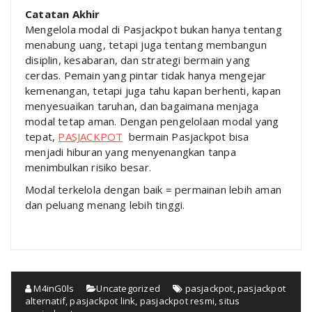
Catatan Akhir
Mengelola modal di Pasjackpot bukan hanya tentang
menabung uang, tetapi juga tentang membangun
disiplin, kesabaran, dan strategi bermain yang
cerdas. Pemain yang pintar tidak hanya mengejar
kemenangan, tetapi juga tahu kapan berhenti, kapan
menyesuaikan taruhan, dan bagaimana menjaga
modal tetap aman. Dengan pengelolaan modal yang
tepat,
PASJACKPOT
bermain Pasjackpot bisa
menjadi hiburan yang menyenangkan tanpa
menimbulkan risiko besar.
Modal terkelola dengan baik = permainan lebih aman
dan peluang menang lebih tinggi.
M4inG0ls
Uncategorized
pasjackpot
,
pasjackpot
alternatif
,
pasjackpot link
,
pasjackpot resmi
,
situs