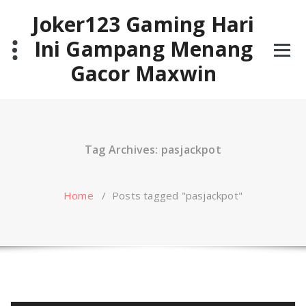
Skip
Joker123 Gaming Hari
to
content
Ini Gampang Menang
Gacor Maxwin
Tag Archives: pasjackpot
Home
/
Posts tagged "pasjackpot"