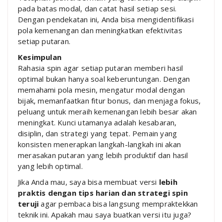
pada batas modal, dan catat hasil setiap sesi.
Dengan pendekatan ini, Anda bisa mengidentifikasi
pola kemenangan dan meningkatkan efektivitas
setiap putaran.
Kesimpulan
Rahasia spin agar setiap putaran memberi hasil
optimal bukan hanya soal keberuntungan. Dengan
memahami pola mesin, mengatur modal dengan
bijak, memanfaatkan fitur bonus, dan menjaga fokus,
peluang untuk meraih kemenangan lebih besar akan
meningkat. Kunci utamanya adalah kesabaran,
disiplin, dan strategi yang tepat. Pemain yang
konsisten menerapkan langkah-langkah ini akan
merasakan putaran yang lebih produktif dan hasil
yang lebih optimal.
Jika Anda mau, saya bisa membuat versi
lebih
praktis dengan tips harian dan strategi spin
teruji
agar pembaca bisa langsung mempraktekkan
teknik ini. Apakah mau saya buatkan versi itu juga?