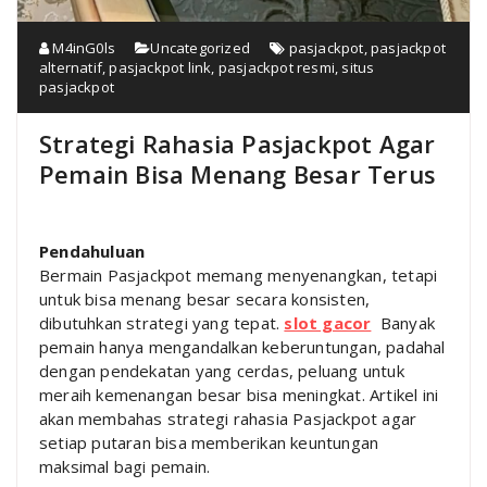
M4inG0ls
Uncategorized
pasjackpot
,
pasjackpot
alternatif
,
pasjackpot link
,
pasjackpot resmi
,
situs
pasjackpot
Strategi Rahasia Pasjackpot Agar
Pemain Bisa Menang Besar Terus
Pendahuluan
Bermain Pasjackpot memang menyenangkan, tetapi
untuk bisa menang besar secara konsisten,
dibutuhkan strategi yang tepat.
slot gacor
Banyak
pemain hanya mengandalkan keberuntungan, padahal
dengan pendekatan yang cerdas, peluang untuk
meraih kemenangan besar bisa meningkat. Artikel ini
akan membahas strategi rahasia Pasjackpot agar
setiap putaran bisa memberikan keuntungan
maksimal bagi pemain.