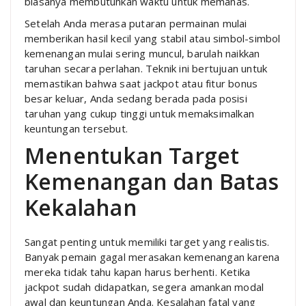
biasanya membutuhkan waktu untuk memanas.
Setelah Anda merasa putaran permainan mulai
memberikan hasil kecil yang stabil atau simbol-simbol
kemenangan mulai sering muncul, barulah naikkan
taruhan secara perlahan. Teknik ini bertujuan untuk
memastikan bahwa saat jackpot atau fitur bonus
besar keluar, Anda sedang berada pada posisi
taruhan yang cukup tinggi untuk memaksimalkan
keuntungan tersebut.
Menentukan Target
Kemenangan dan Batas
Kekalahan
Sangat penting untuk memiliki target yang realistis.
Banyak pemain gagal merasakan kemenangan karena
mereka tidak tahu kapan harus berhenti. Ketika
jackpot sudah didapatkan, segera amankan modal
awal dan keuntungan Anda. Kesalahan fatal yang