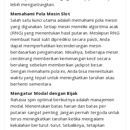
lebih menguntungkan.
Memahami Pola Mesin Slot
Salah satu kunci utama adalah memahami pola mesin
yang digunakan. Setiap mesin memiliki algoritma acak
(RNG) yang menentukan hasil putaran. Meskipun RNG
membuat hasil sulit diprediksi secara pasti, Anda
dapat memperhatikan kecenderungan mesin
berdasarkan pengamatan. Misalnya, beberapa mesin
cenderung memberikan kemenangan kecil secara
berulang sebelum memberikan jackpot besar.
Dengan memahami pola ini, Anda bisa menentukan
waktu yang tepat untuk meningkatkan taruhan atau
berhenti sementara.
Mengatur Modal dengan Bijak
Rahasia spin optimal berikutnya adalah manajemen
modal. Menentukan batas harian dan batas per
putaran sangat penting. Jangan pernah tergoda untuk
terus meningkatkan taruhan ketika mengalami
kekalahan berturut-turut. Sebaliknya, tetapkan