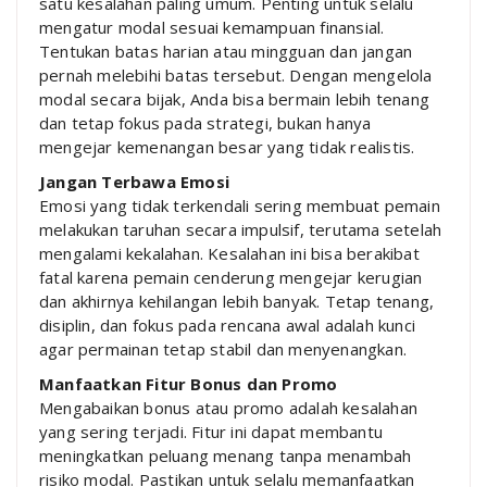
satu kesalahan paling umum. Penting untuk selalu
mengatur modal sesuai kemampuan finansial.
Tentukan batas harian atau mingguan dan jangan
pernah melebihi batas tersebut. Dengan mengelola
modal secara bijak, Anda bisa bermain lebih tenang
dan tetap fokus pada strategi, bukan hanya
mengejar kemenangan besar yang tidak realistis.
Jangan Terbawa Emosi
Emosi yang tidak terkendali sering membuat pemain
melakukan taruhan secara impulsif, terutama setelah
mengalami kekalahan. Kesalahan ini bisa berakibat
fatal karena pemain cenderung mengejar kerugian
dan akhirnya kehilangan lebih banyak. Tetap tenang,
disiplin, dan fokus pada rencana awal adalah kunci
agar permainan tetap stabil dan menyenangkan.
Manfaatkan Fitur Bonus dan Promo
Mengabaikan bonus atau promo adalah kesalahan
yang sering terjadi. Fitur ini dapat membantu
meningkatkan peluang menang tanpa menambah
risiko modal. Pastikan untuk selalu memanfaatkan