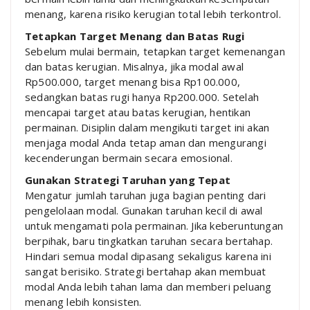
menang, karena risiko kerugian total lebih terkontrol.
Tetapkan Target Menang dan Batas Rugi
Sebelum mulai bermain, tetapkan target kemenangan
dan batas kerugian. Misalnya, jika modal awal
Rp500.000, target menang bisa Rp100.000,
sedangkan batas rugi hanya Rp200.000. Setelah
mencapai target atau batas kerugian, hentikan
permainan. Disiplin dalam mengikuti target ini akan
menjaga modal Anda tetap aman dan mengurangi
kecenderungan bermain secara emosional.
Gunakan Strategi Taruhan yang Tepat
Mengatur jumlah taruhan juga bagian penting dari
pengelolaan modal. Gunakan taruhan kecil di awal
untuk mengamati pola permainan. Jika keberuntungan
berpihak, baru tingkatkan taruhan secara bertahap.
Hindari semua modal dipasang sekaligus karena ini
sangat berisiko. Strategi bertahap akan membuat
modal Anda lebih tahan lama dan memberi peluang
menang lebih konsisten.