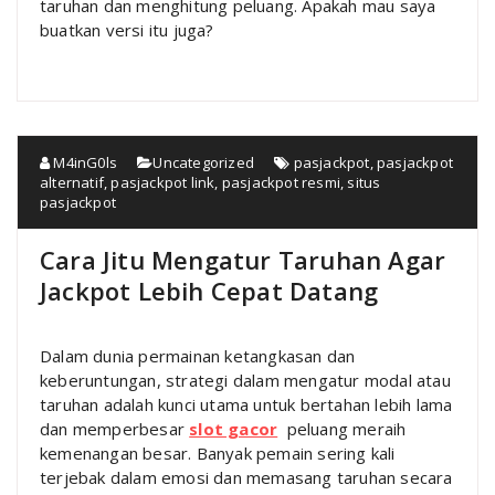
taruhan dan menghitung peluang. Apakah mau saya
buatkan versi itu juga?
M4inG0ls
Uncategorized
pasjackpot
,
pasjackpot
alternatif
,
pasjackpot link
,
pasjackpot resmi
,
situs
pasjackpot
Cara Jitu Mengatur Taruhan Agar
Jackpot Lebih Cepat Datang
Dalam dunia permainan ketangkasan dan
keberuntungan, strategi dalam mengatur modal atau
taruhan adalah kunci utama untuk bertahan lebih lama
dan memperbesar
slot gacor
peluang meraih
kemenangan besar. Banyak pemain sering kali
terjebak dalam emosi dan memasang taruhan secara