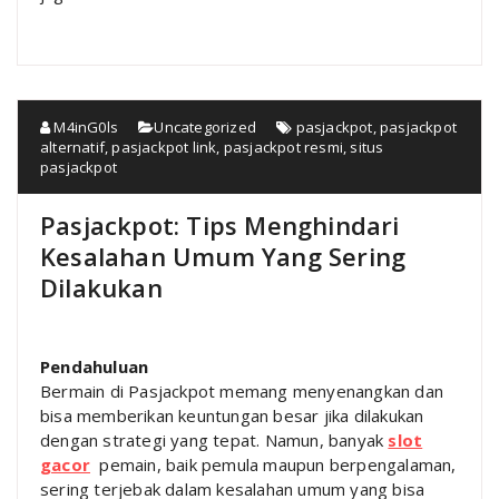
M4inG0ls
Uncategorized
pasjackpot
,
pasjackpot
alternatif
,
pasjackpot link
,
pasjackpot resmi
,
situs
pasjackpot
Pasjackpot: Tips Menghindari
Kesalahan Umum Yang Sering
Dilakukan
Pendahuluan
Bermain di Pasjackpot memang menyenangkan dan
bisa memberikan keuntungan besar jika dilakukan
dengan strategi yang tepat. Namun, banyak
slot
gacor
pemain, baik pemula maupun berpengalaman,
sering terjebak dalam kesalahan umum yang bisa