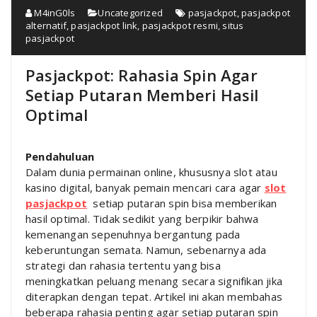
M4inG0ls
Uncategorized
pasjackpot
,
pasjackpot
alternatif
,
pasjackpot link
,
pasjackpot resmi
,
situs
pasjackpot
Pasjackpot: Rahasia Spin Agar
Setiap Putaran Memberi Hasil
Optimal
Pendahuluan
Dalam dunia permainan online, khususnya slot atau
kasino digital, banyak pemain mencari cara agar
slot
pasjackpot
setiap putaran spin bisa memberikan
hasil optimal. Tidak sedikit yang berpikir bahwa
kemenangan sepenuhnya bergantung pada
keberuntungan semata. Namun, sebenarnya ada
strategi dan rahasia tertentu yang bisa
meningkatkan peluang menang secara signifikan jika
diterapkan dengan tepat. Artikel ini akan membahas
beberapa rahasia penting agar setiap putaran spin