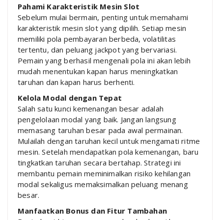
Pahami Karakteristik Mesin Slot
Sebelum mulai bermain, penting untuk memahami
karakteristik mesin slot yang dipilih. Setiap mesin
memiliki pola pembayaran berbeda, volatilitas
tertentu, dan peluang jackpot yang bervariasi.
Pemain yang berhasil mengenali pola ini akan lebih
mudah menentukan kapan harus meningkatkan
taruhan dan kapan harus berhenti.
Kelola Modal dengan Tepat
Salah satu kunci kemenangan besar adalah
pengelolaan modal yang baik. Jangan langsung
memasang taruhan besar pada awal permainan.
Mulailah dengan taruhan kecil untuk mengamati ritme
mesin. Setelah mendapatkan pola kemenangan, baru
tingkatkan taruhan secara bertahap. Strategi ini
membantu pemain meminimalkan risiko kehilangan
modal sekaligus memaksimalkan peluang menang
besar.
Manfaatkan Bonus dan Fitur Tambahan