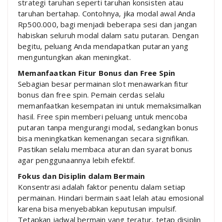
strategi taruhan seperti taruhan konsisten atau
taruhan bertahap. Contohnya, jika modal awal Anda
Rp500.000, bagi menjadi beberapa sesi dan jangan
habiskan seluruh modal dalam satu putaran. Dengan
begitu, peluang Anda mendapatkan putaran yang
menguntungkan akan meningkat.
Memanfaatkan Fitur Bonus dan Free Spin
Sebagian besar permainan slot menawarkan fitur
bonus dan free spin. Pemain cerdas selalu
memanfaatkan kesempatan ini untuk memaksimalkan
hasil. Free spin memberi peluang untuk mencoba
putaran tanpa mengurangi modal, sedangkan bonus
bisa meningkatkan kemenangan secara signifikan.
Pastikan selalu membaca aturan dan syarat bonus
agar penggunaannya lebih efektif.
Fokus dan Disiplin dalam Bermain
Konsentrasi adalah faktor penentu dalam setiap
permainan. Hindari bermain saat lelah atau emosional
karena bisa menyebabkan keputusan impulsif.
Tetapkan jadwal bermain yang teratur, tetap disiplin