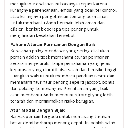
merugikan. Kesalahan ini biasanya terjadi karena
kurangnya perencanaan, emosi yang tidak terkontrol,
atau kurangnya pengetahuan tentang permainan.
Untuk membantu Anda bermain lebih aman dan
efisien, berikut beberapa tips penting untuk
menghindari kesalahan tersebut.
Pahami Aturan Permainan Dengan Baik
Kesalahan paling mendasar yang sering dilakukan
pemain adalah tidak memahami aturan permainan
secara menyeluruh. Tanpa pemahaman yang jelas,
keputusan yang diambil bisa salah dan berisiko tinggi.
Luangkan waktu untuk membaca panduan resmi dan
memahami fitur-fitur penting seperti jackpot, bonus,
dan peluang kemenangan. Pemahaman yang baik
akan membantu Anda membuat strategi yang lebih
terarah dan meminimalkan risiko kerugian.
Atur Modal Dengan Bijak
Banyak pemain tergoda untuk memasang taruhan
besar demi berharap menang cepat. Ini adalah salah