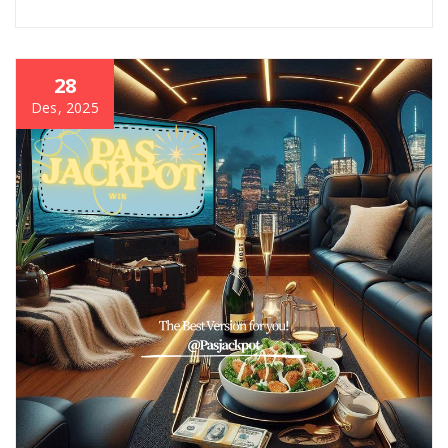
28
Des, 2025