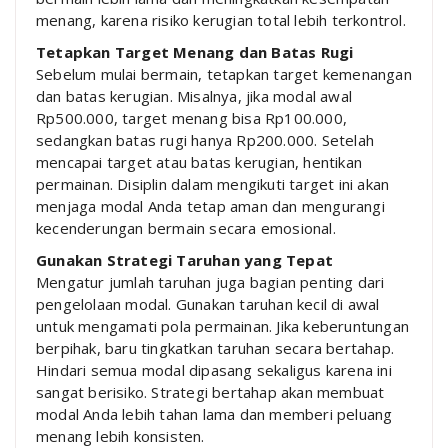
menang, karena risiko kerugian total lebih terkontrol.
Tetapkan Target Menang dan Batas Rugi
Sebelum mulai bermain, tetapkan target kemenangan
dan batas kerugian. Misalnya, jika modal awal
Rp500.000, target menang bisa Rp100.000,
sedangkan batas rugi hanya Rp200.000. Setelah
mencapai target atau batas kerugian, hentikan
permainan. Disiplin dalam mengikuti target ini akan
menjaga modal Anda tetap aman dan mengurangi
kecenderungan bermain secara emosional.
Gunakan Strategi Taruhan yang Tepat
Mengatur jumlah taruhan juga bagian penting dari
pengelolaan modal. Gunakan taruhan kecil di awal
untuk mengamati pola permainan. Jika keberuntungan
berpihak, baru tingkatkan taruhan secara bertahap.
Hindari semua modal dipasang sekaligus karena ini
sangat berisiko. Strategi bertahap akan membuat
modal Anda lebih tahan lama dan memberi peluang
menang lebih konsisten.