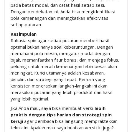
pada batas modal, dan catat hasil setiap sesi.
Dengan pendekatan ini, Anda bisa mengidentifikasi
pola kemenangan dan meningkatkan efektivitas
setiap putaran.
Kesimpulan
Rahasia spin agar setiap putaran memberi hasil
optimal bukan hanya soal keberuntungan. Dengan
memahami pola mesin, mengatur modal dengan
bijak, memanfaatkan fitur bonus, dan menjaga fokus,
peluang untuk meraih kemenangan lebih besar akan
meningkat. Kunci utamanya adalah kesabaran,
disiplin, dan strategi yang tepat. Pemain yang
konsisten menerapkan langkah-langkah ini akan
merasakan putaran yang lebih produktif dan hasil
yang lebih optimal.
Jika Anda mau, saya bisa membuat versi
lebih
praktis dengan tips harian dan strategi spin
teruji
agar pembaca bisa langsung mempraktekkan
teknik ini. Apakah mau saya buatkan versi itu juga?