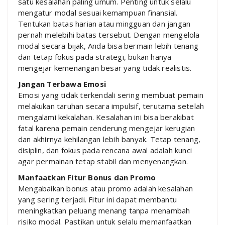
satu kesalahan paling umum. Penting untuk selalu
mengatur modal sesuai kemampuan finansial.
Tentukan batas harian atau mingguan dan jangan
pernah melebihi batas tersebut. Dengan mengelola
modal secara bijak, Anda bisa bermain lebih tenang
dan tetap fokus pada strategi, bukan hanya
mengejar kemenangan besar yang tidak realistis.
Jangan Terbawa Emosi
Emosi yang tidak terkendali sering membuat pemain
melakukan taruhan secara impulsif, terutama setelah
mengalami kekalahan. Kesalahan ini bisa berakibat
fatal karena pemain cenderung mengejar kerugian
dan akhirnya kehilangan lebih banyak. Tetap tenang,
disiplin, dan fokus pada rencana awal adalah kunci
agar permainan tetap stabil dan menyenangkan.
Manfaatkan Fitur Bonus dan Promo
Mengabaikan bonus atau promo adalah kesalahan
yang sering terjadi. Fitur ini dapat membantu
meningkatkan peluang menang tanpa menambah
risiko modal. Pastikan untuk selalu memanfaatkan