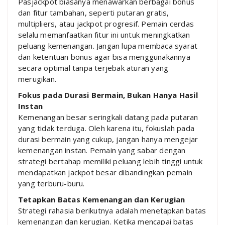
Pasjackpot biasanya menawarkan berbagai bonus
dan fitur tambahan, seperti putaran gratis,
multipliers, atau jackpot progresif. Pemain cerdas
selalu memanfaatkan fitur ini untuk meningkatkan
peluang kemenangan. Jangan lupa membaca syarat
dan ketentuan bonus agar bisa menggunakannya
secara optimal tanpa terjebak aturan yang
merugikan.
Fokus pada Durasi Bermain, Bukan Hanya Hasil
Instan
Kemenangan besar seringkali datang pada putaran
yang tidak terduga. Oleh karena itu, fokuslah pada
durasi bermain yang cukup, jangan hanya mengejar
kemenangan instan. Pemain yang sabar dengan
strategi bertahap memiliki peluang lebih tinggi untuk
mendapatkan jackpot besar dibandingkan pemain
yang terburu-buru.
Tetapkan Batas Kemenangan dan Kerugian
Strategi rahasia berikutnya adalah menetapkan batas
kemenangan dan kerugian. Ketika mencapai batas