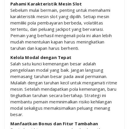
Pahami Karakteristik Mesin Slot
Sebelum mulai bermain, penting untuk memahami
karakteristik mesin slot yang dipilih. Setiap mesin
memiliki pola pembayaran berbeda, volatilitas
tertentu, dan peluang jackpot yang bervariasi.
Pemain yang berhasil mengenali pola ini akan lebih
mudah menentukan kapan harus meningkatkan
taruhan dan kapan harus berhenti.
Kelola Modal dengan Tepat
Salah satu kunci kemenangan besar adalah
pengelolaan modal yang baik. Jangan langsung
memasang taruhan besar pada awal permainan.
Mulailah dengan taruhan kecil untuk mengamati ritme
mesin. Setelah mendapatkan pola kemenangan, baru
tingkatkan taruhan secara bertahap. Strategi ini
membantu pemain meminimalkan risiko kehilangan
modal sekaligus memaksimalkan peluang menang
besar.
Manfaatkan Bonus dan Fitur Tambahan