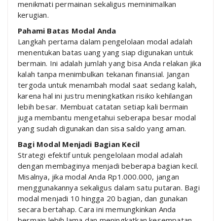
menikmati permainan sekaligus meminimalkan
kerugian.
Pahami Batas Modal Anda
Langkah pertama dalam pengelolaan modal adalah
menentukan batas uang yang siap digunakan untuk
bermain. Ini adalah jumlah yang bisa Anda relakan jika
kalah tanpa menimbulkan tekanan finansial. Jangan
tergoda untuk menambah modal saat sedang kalah,
karena hal ini justru meningkatkan risiko kehilangan
lebih besar. Membuat catatan setiap kali bermain
juga membantu mengetahui seberapa besar modal
yang sudah digunakan dan sisa saldo yang aman.
Bagi Modal Menjadi Bagian Kecil
Strategi efektif untuk pengelolaan modal adalah
dengan membaginya menjadi beberapa bagian kecil.
Misalnya, jika modal Anda Rp1.000.000, jangan
menggunakannya sekaligus dalam satu putaran. Bagi
modal menjadi 10 hingga 20 bagian, dan gunakan
secara bertahap. Cara ini memungkinkan Anda
bermain lebih lama dan meningkatkan kesempatan