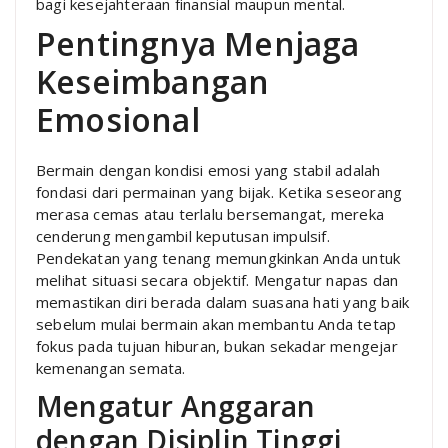
bagi kesejahteraan finansial maupun mental.
Pentingnya Menjaga
Keseimbangan
Emosional
Bermain dengan kondisi emosi yang stabil adalah
fondasi dari permainan yang bijak. Ketika seseorang
merasa cemas atau terlalu bersemangat, mereka
cenderung mengambil keputusan impulsif.
Pendekatan yang tenang memungkinkan Anda untuk
melihat situasi secara objektif. Mengatur napas dan
memastikan diri berada dalam suasana hati yang baik
sebelum mulai bermain akan membantu Anda tetap
fokus pada tujuan hiburan, bukan sekadar mengejar
kemenangan semata.
Mengatur Anggaran
dengan Disiplin Tinggi