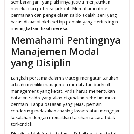
sembarangan, yang akhirnya justru menjauhkan
mereka dari potensi jackpot. Memahami ritme
permainan dan pengelolaan saldo adalah seni yang
harus dikuasai oleh setiap pemain yang serius ingin
meningkatkan hasil mereka.
Memahami Pentingnya
Manajemen Modal
yang Disiplin
Langkah pertama dalam strategi mengatur taruhan
adalah memiliki manajemen modal atau bankroll
management yang ketat. Anda harus menentukan
batasan saldo yang akan digunakan sebelum mulai
bermain. Tanpa batasan yang jelas, pemain
cenderung melakukan chasing losses atau mengejar
kekalahan dengan menaikkan taruhan secara tidak
terkendali.
Disiplin adalah fondasi utama. Sebaiknya bagi total