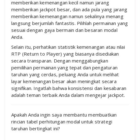
memberikan kemenangan kecil namun jarang
memberikan jackpot besar, dan ada pula yang jarang
memberikan kemenangan namun sekalinya menang
langsung berjumlah fantastis. Pilihlah permainan yang
sesuai dengan gaya bermain dan besaran modal
Anda.
Selain itu, perhatikan statistik kemenangan atau nilai
RTP (Return to Player) yang biasanya disediakan
secara transparan. Dengan menggabungkan
pemilihan permainan yang tepat dan pengaturan
taruhan yang cerdas, peluang Anda untuk melihat
layar kemenangan besar akan meningkat secara
signifikan. Ingatlah bahwa konsistensi dan kesabaran
adalah teman terbaik Anda dalam mengejar jackpot.
Apakah Anda ingin saya membantu membuatkan
rincian tabel perhitungan modal untuk strategi
taruhan bertingkat ini?