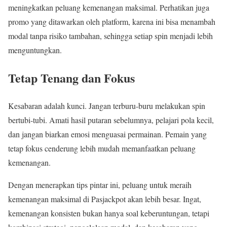
meningkatkan peluang kemenangan maksimal. Perhatikan juga
promo yang ditawarkan oleh platform, karena ini bisa menambah
modal tanpa risiko tambahan, sehingga setiap spin menjadi lebih
menguntungkan.
Tetap Tenang dan Fokus
Kesabaran adalah kunci. Jangan terburu-buru melakukan spin
bertubi-tubi. Amati hasil putaran sebelumnya, pelajari pola kecil,
dan jangan biarkan emosi menguasai permainan. Pemain yang
tetap fokus cenderung lebih mudah memanfaatkan peluang
kemenangan.
Dengan menerapkan tips pintar ini, peluang untuk meraih
kemenangan maksimal di Pasjackpot akan lebih besar. Ingat,
kemenangan konsisten bukan hanya soal keberuntungan, tetapi