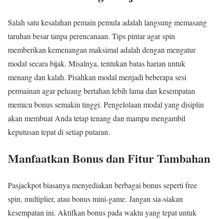
Salah satu kesalahan pemain pemula adalah langsung memasang
taruhan besar tanpa perencanaan. Tips pintar agar spin
memberikan kemenangan maksimal adalah dengan mengatur
modal secara bijak. Misalnya, tentukan batas harian untuk
menang dan kalah. Pisahkan modal menjadi beberapa sesi
permainan agar peluang bertahan lebih lama dan kesempatan
memicu bonus semakin tinggi. Pengelolaan modal yang disiplin
akan membuat Anda tetap tenang dan mampu mengambil
keputusan tepat di setiap putaran.
Manfaatkan Bonus dan Fitur Tambahan
Pasjackpot biasanya menyediakan berbagai bonus seperti free
spin, multiplier, atau bonus mini-game. Jangan sia-siakan
kesempatan ini. Aktifkan bonus pada waktu yang tepat untuk