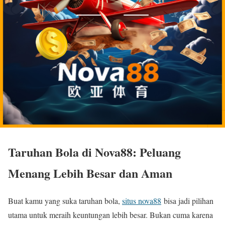
Taruhan Bola di Nova88: Peluang
Menang Lebih Besar dan Aman
Buat kamu yang suka taruhan bola,
situs nova88
bisa jadi pilihan
utama untuk meraih keuntungan lebih besar. Bukan cuma karena