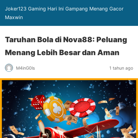
Joker123 Gaming Hari Ini Gampang Menang Gacor
Maxwin
Taruhan Bola di Nova88: Peluang
Menang Lebih Besar dan Aman
M4inG0ls
1 tahun ago