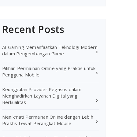
Recent Posts
AI Gaming Memanfaatkan Teknologi Modern
dalam Pengembangan Game
Pilihan Permainan Online yang Praktis untuk
Pengguna Mobile
Keunggulan Provider Pegasus dalam
Menghadirkan Layanan Digital yang
Berkualitas
Menikmati Permainan Online dengan Lebih
Praktis Lewat Perangkat Mobile