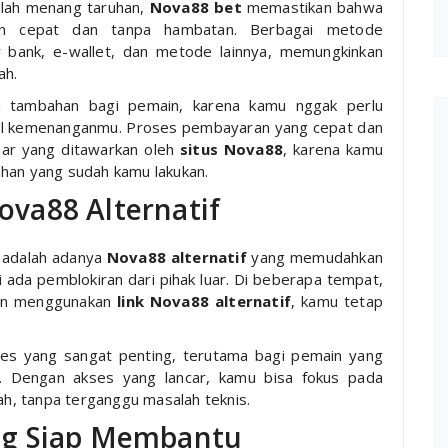
lah menang taruhan,
Nova88 bet
memastikan bahwa
an cepat dan tanpa hambatan. Berbagai metode
r bank, e-wallet, dan metode lainnya, memungkinkan
ah.
n tambahan bagi pemain, karena kamu nggak perlu
il kemenanganmu. Proses pembayaran yang cepat dan
sar yang ditawarkan oleh
situs Nova88
, karena kamu
uhan yang sudah kamu lakukan.
va88 Alternatif
adalah adanya
Nova88 alternatif
yang memudahkan
 ada pemblokiran dari pihak luar. Di beberapa tempat,
ngan menggunakan
link Nova88 alternatif
, kamu tetap
kses yang sangat penting, terutama bagi pemain yang
n. Dengan akses yang lancar, kamu bisa fokus pada
h, tanpa terganggu masalah teknis.
ng Siap Membantu