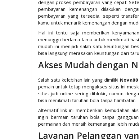
dengan proses pembayaran yang cepat. Sete
pembayaran kemenangan dilakukan deng
pembayaran yang tersedia, seperti transfe
kamu untuk menarik kemenangan dengan mud
Hal ini tentu saja memberikan kenyamana
menunggu berlama-lama untuk menikmati has
mudah ini menjadi salah satu keuntungan be
bisa langsung merasakan keuntungan dari tar
Akses Mudah dengan No
Salah satu kelebihan lain yang dimiliki
Nova88
pemain untuk tetap mengakses situs ini meski
situs judi online sering diblokir, namun de
bisa menikmati taruhan bola tanpa hambatan.
Alternatif link ini memberikan kemudahan a
ingin bermain taruhan bola tanpa ganggua
permainan dan meraih kemenangan lebih muda
Layanan Pelanggan ya