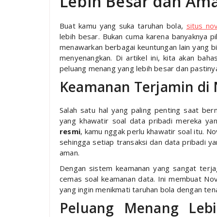
Lebih Besar dan Am
Buat kamu yang suka taruhan bola,
situs no
lebih besar. Bukan cuma karena banyaknya pil
menawarkan berbagai keuntungan lain yang bi
menyenangkan. Di artikel ini, kita akan bah
peluang menang yang lebih besar dan pastinya
Keamanan Terjamin di
Salah satu hal yang paling penting saat be
yang khawatir soal data pribadi mereka yan
resmi
, kamu nggak perlu khawatir soal itu. 
sehingga setiap transaksi dan data pribadi 
aman.
Dengan sistem keamanan yang sangat terja
cemas soal keamanan data. Ini membuat Nova
yang ingin menikmati taruhan bola dengan ten
Peluang Menang Leb