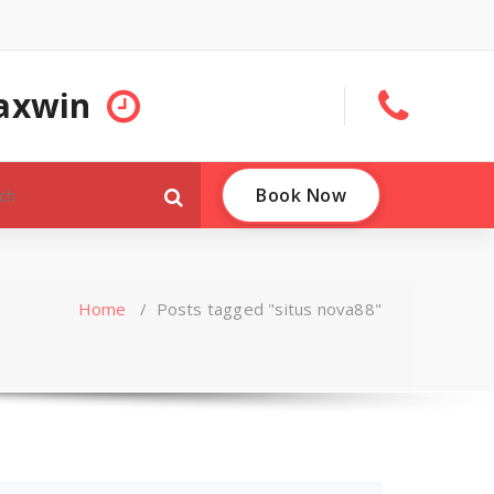
axwin
Book Now
Home
/
Posts tagged "situs nova88"