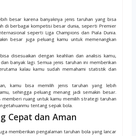
bih besar karena banyaknya jenis taruhan yang bisa
uh di berbagai kompetisi besar dunia, seperti Premier
nternasional seperti Liga Champions dan Piala Dunia.
emakin besar juga peluang kamu untuk memenangkan
 bisa disesuaikan dengan keahlian dan analisis kamu,
dan banyak lagi. Semua jenis taruhan ini memberikan
terutama kalau kamu sudah memahami statistik dan
gan, kamu bisa memilih jenis taruhan yang lebih
amu, sehingga peluang menang jadi semakin besar.
8 memberi ruang untuk kamu memilih strategi taruhan
ngetahuanmu tentang sepak bola.
ng Cepat dan Aman
uga memberikan pengalaman taruhan bola yang lancar