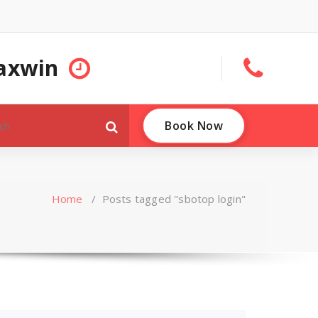
axwin
Book Now
Home
/
Posts tagged "sbotop login"