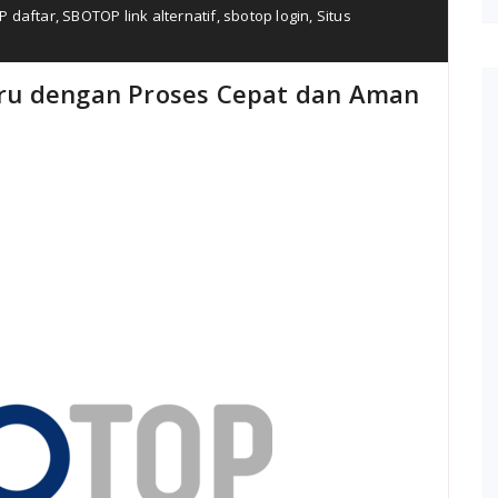
 daftar
,
SBOTOP link alternatif
,
sbotop login
,
Situs
ru dengan Proses Cepat dan Aman