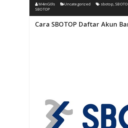
M4inG0ls
Uncategorized
sbotop
,
SBOTOP
SBOTOP
Cara SBOTOP Daftar Akun Ba