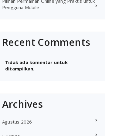
Pilihan Permainan Online yang Praktis untuk
Pengguna Mobile
Recent Comments
Tidak ada komentar untuk
ditampilkan.
Archives
Agustus 2026