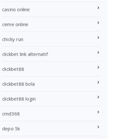
casino online
ceme online
chicky run
clickbet link alternatif
clickbet88
clickbet88 bola
clickbet88 login
cmd368
depo 5k