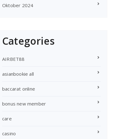
Oktober 2024
Categories
AIRBET88
asianbookie all
baccarat online
bonus new member
care
casino