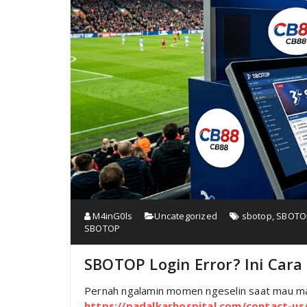
M4inG0ls
Uncategorized
sbotop
,
SBOTOP
SBOTOP
SBOTOP Login Error? Ini Cara
Pernah ngalamin momen ngeselin saat mau ma
https://padalkarhospital.com/contact-us