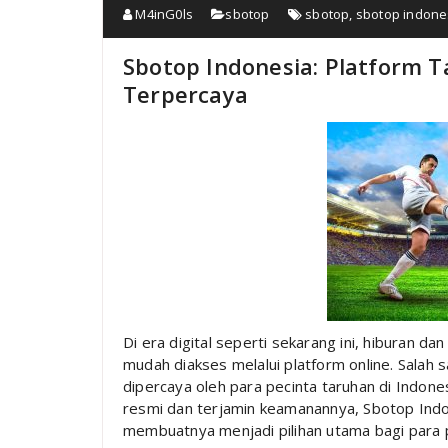
M4inG0ls
sbotop
sbotop
,
sbotop indone
Sbotop Indonesia: Platform 
Terpercaya
Di era digital seperti sekarang ini, hiburan da
mudah diakses melalui platform online. Salah 
dipercaya oleh para pecinta taruhan di Indone
resmi dan terjamin keamanannya, Sbotop Ind
membuatnya menjadi pilihan utama bagi para 