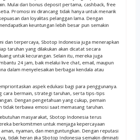
. Mulai dari bonus deposit pertama, cashback, free
etia. Promosi ini dirancang tidak hanya untuk menarik
epuasan dan loyalitas pelanggan lama. Dengan
 mendapatkan keuntungan lebih besar pun semakin
smi dan terpercaya, Sbotop Indonesia juga menerapkan
iap taruhan yang dilakukan akan dicatat secara
uang untuk kecurangan. Selain itu, mereka juga
antu 24 jam, baik melalui live chat, email, maupun
na dalam menyelesaikan berbagai kendala atau
emprioritaskan aspek edukasi bagi para penggunanya.
ara bermain, strategi taruhan, serta tips-tips
angan. Dengan pengetahuan yang cukup, pemain
n tidak terbawa emosi saat memasang taruhan.
kebutuhan masyarakat, Sbotop Indonesia terus
 Mereka berkomitmen untuk menjaga kepercayaan
 aman, nyaman, dan menguntungkan. Dengan reputasi
a, tidak heran jika Sbotop Indonesia semakin diminati