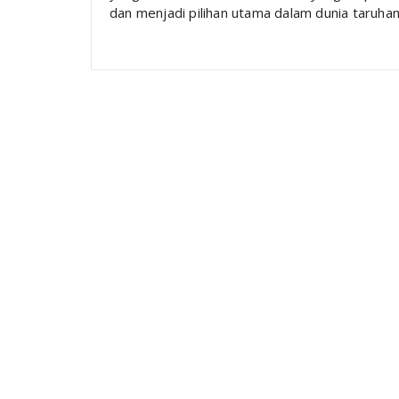
dan menjadi pilihan utama dalam dunia taruhan 