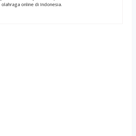
olahraga online di Indonesia.