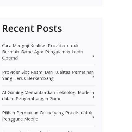
Recent Posts
Cara Menguji Kualitas Provider untuk
Bermain Game Agar Pengalaman Lebih
Optimal
Provider Slot Resmi Dan Kualitas Permainan
Yang Terus Berkembang
AI Gaming Memanfaatkan Teknologi Modern
dalam Pengembangan Game
Pilihan Permainan Online yang Praktis untuk
Pengguna Mobile