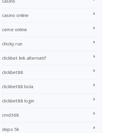
casino
casino online
ceme online
chicky run
clickbet link alternatif
clickbet88
clickbet88 bola
clickbet88 login
cmd368
depo 5k