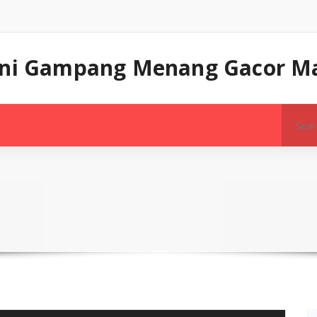
 Ini Gampang Menang Gacor M
Search
for: