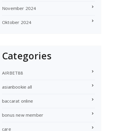
November 2024
Oktober 2024
Categories
AIRBET88
asianbookie all
baccarat online
bonus new member
care