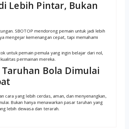
i Lebih Pintar, Bukan
hitungan. SBOTOP mendorong pemain untuk jadi lebih
nya mengejar kemenangan cepat, tapi memahami
 untuk pemain pemula yang ingin belajar dari nol,
kualitas permainan mereka.
 Taruhan Bola Dimulai
pat
gan cara yang lebih cerdas, aman, dan menyenangkan,
ulai. Bukan hanya menawarkan pasar taruhan yang
ng lebih dewasa dan terarah.