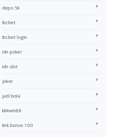
depo 5k
ibcbet
ibcbet login
idn poker
idn slot
joker
judi bola
klikwin88
link bonus 100