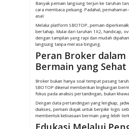
Banyak pemain langsung terjun ke taruhan ta
cara membaca peluang. Padahal, pemahaman d
asal.
Melalui platform SBOTOP, pemain diperkenalk
bertahap. Mulai dari taruhan 1X2, handicap, o
dengan tampilan yang rapi dan mudah dipahami
langsung tanpa merasa bingung.
Peran Broker dalam
Bermain yang Sehat
Broker bukan hanya soal tempat pasang taruha
SBOTOP dikenal memberikan lingkungan bermai
fokus pada analisis pertandingan, bukan khawa
Dengan data pertandingan yang lengkap, jadwa
diakses, pemain diajak untuk berpikir logis s
membentuk kebiasaan bermain yang lebih ter
Edukasi Melalui Pen