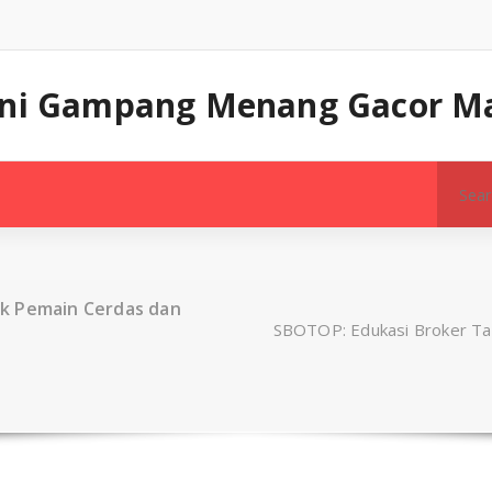
 Ini Gampang Menang Gacor M
Search
for:
uk Pemain Cerdas dan
SBOTOP: Edukasi Broker Tar