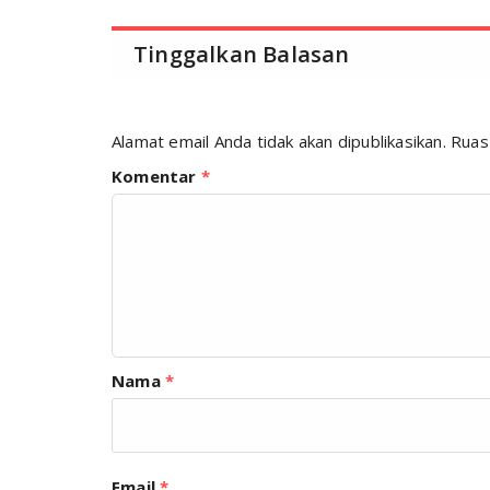
Tinggalkan Balasan
Alamat email Anda tidak akan dipublikasikan.
Ruas
Komentar
*
Nama
*
Email
*