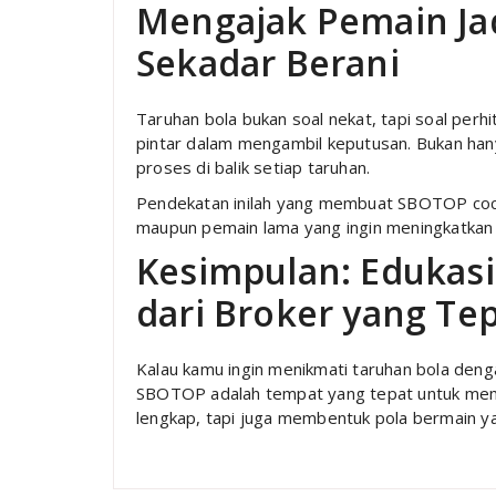
Mengajak Pemain Jad
Sekadar Berani
Taruhan bola bukan soal nekat, tapi soal per
pintar dalam mengambil keputusan. Bukan ha
proses di balik setiap taruhan.
Pendekatan inilah yang membuat SBOTOP cocok
maupun pemain lama yang ingin meningkatkan 
Kesimpulan: Edukasi
dari Broker yang Te
Kalau kamu ingin menikmati taruhan bola den
SBOTOP adalah tempat yang tepat untuk mem
lengkap, tapi juga membentuk pola bermain ya