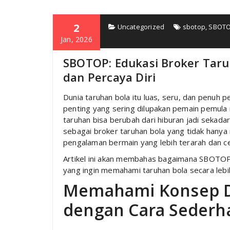
2
M4inG0ls
Uncategorized
sbotop
,
SBOTO
SBOTOP
Jan, 2026
SBOTOP: Edukasi Broker Taru
dan Percaya Diri
Dunia taruhan bola itu luas, seru, dan penuh p
penting yang sering dilupakan pemain pemul
taruhan bisa berubah dari hiburan jadi sekadar
sebagai broker taruhan bola yang tidak hany
pengalaman bermain yang lebih terarah dan c
Artikel ini akan membahas bagaimana SBOTOP 
yang ingin memahami taruhan bola secara lebi
Memahami Konsep D
dengan Cara Sederh