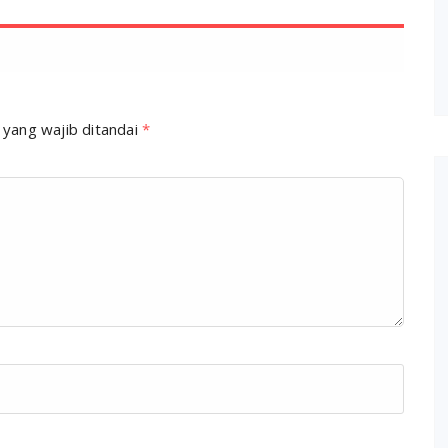
 yang wajib ditandai
*