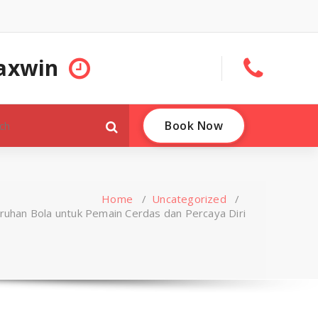
axwin
Book Now
Home
/
Uncategorized
/
uhan Bola untuk Pemain Cerdas dan Percaya Diri