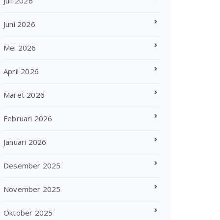
Juli 2026
Juni 2026
Mei 2026
April 2026
Maret 2026
Februari 2026
Januari 2026
Desember 2025
November 2025
Oktober 2025