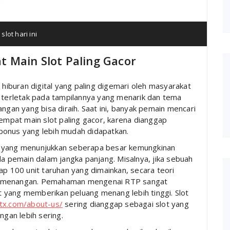
 slot hari ini
 Main Slot Paling Gacor
 hiburan digital yang paling digemari oleh masyarakat
a terletak pada tampilannya yang menarik dan tema
ngan yang bisa diraih. Saat ini, banyak pemain mencari
mpat main slot paling gacor, karena dianggap
bonus yang lebih mudah didapatkan.
e yang menunjukkan seberapa besar kemungkinan
pemain dalam jangka panjang. Misalnya, jika sebuah
ap 100 unit taruhan yang dimainkan, secara teori
 kemenangan. Pemahaman mengenai RTP sangat
 yang memberikan peluang menang lebih tinggi. Slot
etx.com/about-us/
sering dianggap sebagai slot yang
gan lebih sering.