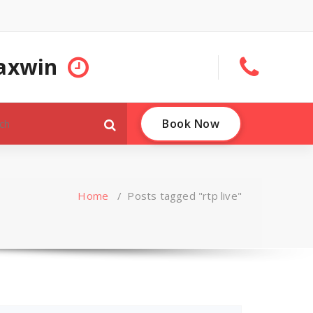
axwin
Book Now
Home
/
Posts tagged "rtp live"