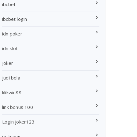
ibcbet
ibcbet login
idn poker
idn slot
joker
judi bola
klikwin88
link bonus 100
Login joker123
mahjong