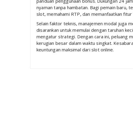
panduan penggunaan bonus. Dukungan 24 jam 
nyaman tanpa hambatan. Bagi pemain baru, te
slot, memahami RTP, dan memanfaatkan fitur
Selain faktor teknis, manajemen modal juga m
disarankan untuk memulai dengan taruhan keci
mengatur strategi. Dengan cara ini, peluang 
kerugian besar dalam waktu singkat. Kesabara
keuntungan maksimal dari slot online.