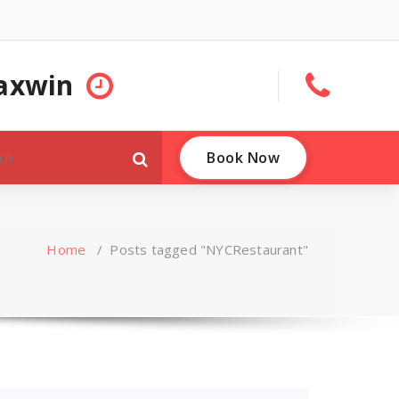
axwin
Book Now
Home
/
Posts tagged "NYCRestaurant"