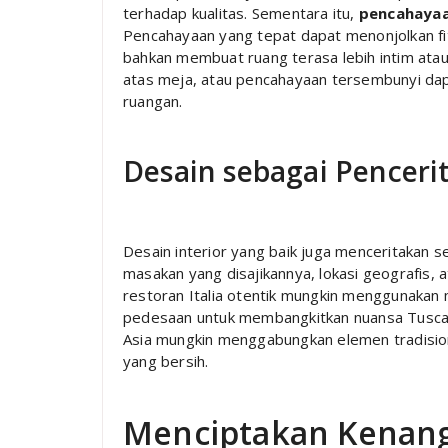
terhadap kualitas. Sementara itu,
pencahaya
Pencahayaan yang tepat dapat menonjolkan fit
bahkan membuat ruang terasa lebih intim atau 
atas meja, atau pencahayaan tersembunyi da
ruangan.
Desain sebagai Penceri
Desain interior yang baik juga menceritakan s
masakan yang disajikannya, lokasi geografis, 
restoran Italia otentik mungkin menggunakan 
pedesaan untuk membangkitkan nuansa Tuscan
Asia mungkin menggabungkan elemen tradision
yang bersih.
Menciptakan Kenan